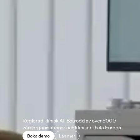
Reglerad klinisk AI. Betrodd av över 5000
vårdorganisationer och kliniker i hela Europa.
Boka demo
Läs mer