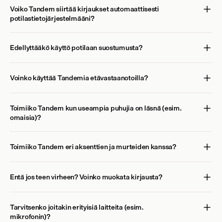
Voiko Tandem siirtää kirjaukset automaattisesti 
potilastietojärjestelmääni?
Edellyttääkö käyttö potilaan suostumusta?
Voinko käyttää Tandemia etävastaanotoilla?
Toimiiko Tandem kun useampia puhujia on läsnä (esim. 
omaisia)?
Toimiiko Tandem eri aksenttien ja murteiden kanssa?
Entä jos teen virheen? Voinko muokata kirjausta?
Tarvitsenko joitakin erityisiä laitteita (esim. 
mikrofonin)?