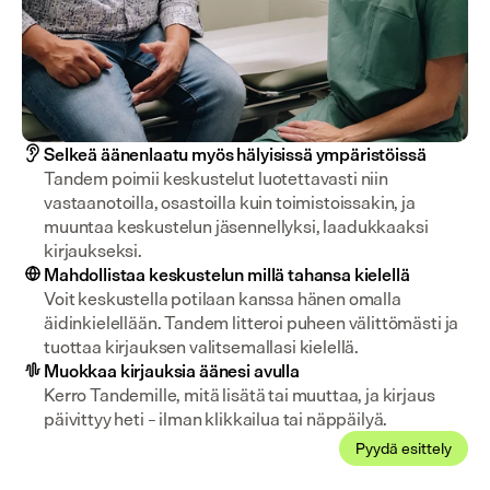
Selkeä äänenlaatu myös hälyisissä ympäristöissä
Tandem poimii keskustelut luotettavasti niin 
vastaanotoilla, osastoilla kuin toimistoissakin, ja 
muuntaa keskustelun jäsennellyksi, laadukkaaksi 
kirjaukseksi.
Mahdollistaa keskustelun millä tahansa kielellä
Voit keskustella potilaan kanssa hänen omalla 
äidinkielellään. Tandem litteroi puheen välittömästi ja 
tuottaa kirjauksen valitsemallasi kielellä.
Muokkaa kirjauksia äänesi avulla
Kerro Tandemille, mitä lisätä tai muuttaa, ja kirjaus 
päivittyy heti – ilman klikkailua tai näppäilyä.
Pyydä esittely