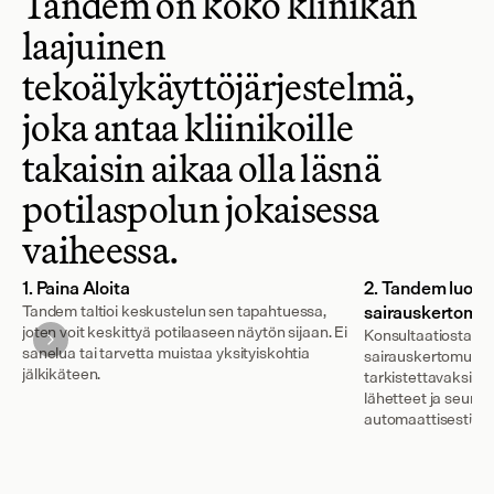
Tandem on koko klinikan 
laajuinen 
tekoälykäyttöjärjestelmä, 
joka antaa kliinikoille 
takaisin aikaa olla läsnä 
potilaspolun jokaisessa 
vaiheessa.
1. Paina Aloita
2. Tandem luo r
Tandem taltioi keskustelun sen tapahtuessa,
sairauskertomu
joten voit keskittyä potilaaseen näytön sijaan. Ei
Konsultaatiostasi
sanelua tai tarvetta muistaa yksityiskohtia
sairauskertomusmer
jälkikäteen.
tarkistettavaksi kä
lähetteet ja seuran
automaattisesti.