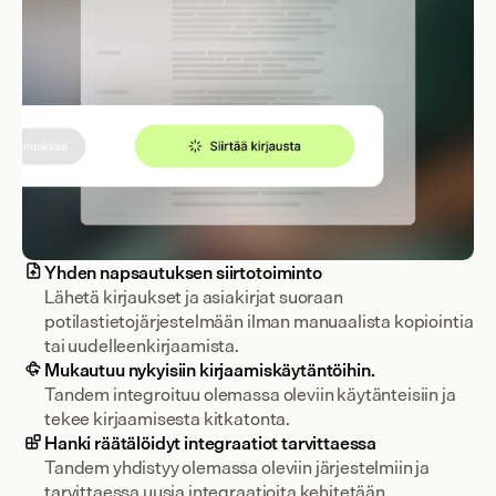
Yhden napsautuksen siirtotoiminto
Lähetä kirjaukset ja asiakirjat suoraan 
potilastietojärjestelmään ilman manuaalista kopiointia 
tai uudelleenkirjaamista.
Mukautuu nykyisiin kirjaamiskäytäntöihin.
Tandem integroituu olemassa oleviin käytänteisiin ja 
tekee kirjaamisesta kitkatonta.
Hanki räätälöidyt integraatiot tarvittaessa
Tandem yhdistyy olemassa oleviin järjestelmiin ja 
tarvittaessa uusia integraatioita kehitetään 