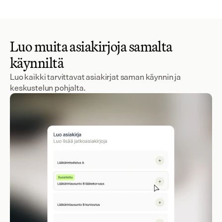
Luo muita asiakirjoja samalta
käynniltä
Luo kaikki tarvittavat asiakirjat saman käynnin ja
keskustelun pohjalta.