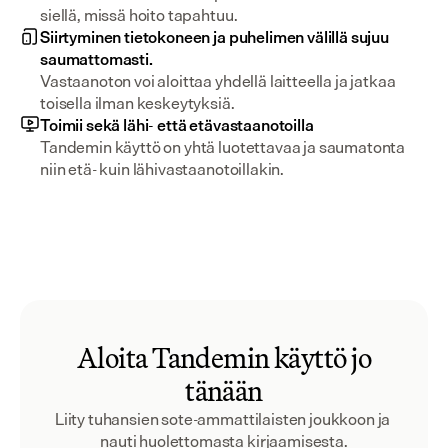
siellä, missä hoito tapahtuu.
Siirtyminen tietokoneen ja puhelimen välillä sujuu
saumattomasti.
Vastaanoton voi aloittaa yhdellä laitteella ja jatkaa 
toisella ilman keskeytyksiä.
Toimii sekä lähi- että etävastaanotoilla
Tandemin käyttö on yhtä luotettavaa ja saumatonta 
niin etä- kuin lähivastaanotoillakin.
Aloita Tandemin käyttö jo
tänään
Liity tuhansien sote-ammattilaisten joukkoon ja 
nauti huolettomasta kirjaamisesta.