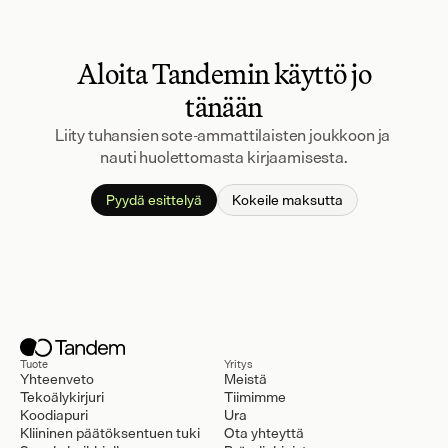
Aloita Tandemin käyttö jo
tänään
Liity tuhansien sote-ammattilaisten joukkoon ja 
nauti huolettomasta kirjaamisesta.
Pyydä esittelyä
Kokeile maksutta
Tuote
Yritys
Yhteenveto
Meistä
Tekoälykirjuri
Tiimimme
Koodiapuri
Ura
Kliininen päätöksentuen tuki
Ota yhteyttä