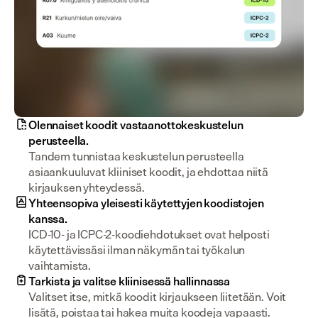
Olennaiset koodit vastaanottokeskustelun
perusteella.
Tandem tunnistaa keskustelun perusteella 
asiaankuuluvat kliiniset koodit, ja ehdottaa niitä 
kirjauksen yhteydessä.
Yhteensopiva yleisesti käytettyjen koodistojen
kanssa.
ICD-10- ja ICPC-2-koodiehdotukset ovat helposti 
käytettävissäsi ilman näkymän tai työkalun 
vaihtamista.
Tarkista ja valitse kliinisessä hallinnassa
Valitset itse, mitkä koodit kirjaukseen liitetään. Voit 
lisätä, poistaa tai hakea muita koodeja vapaasti.