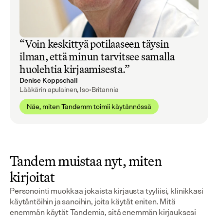
“Voin keskittyä potilaaseen täysin
ilman, että minun tarvitsee samalla
huolehtia kirjaamisesta.”
Denise Koppschall
Lääkärin apulainen, Iso-Britannia
Näe, miten Tandemm toimii käytännössä
Tandem muistaa nyt, miten
kirjoitat
Personointi muokkaa jokaista kirjausta tyyliisi, klinikkasi
käytäntöihin ja sanoihin, joita käytät eniten. Mitä
enemmän käytät Tandemia, sitä enemmän kirjauksesi