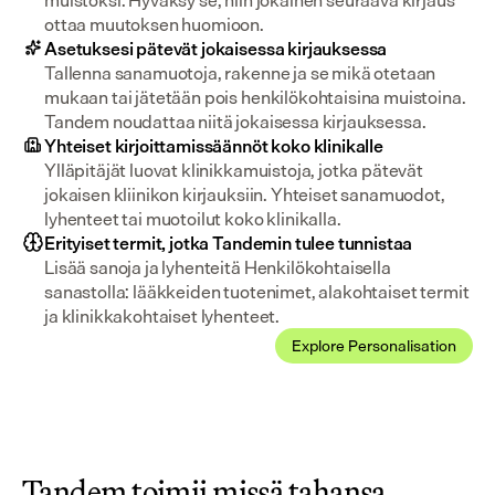
muistoksi. Hyväksy se, niin jokainen seuraava kirjaus 
ottaa muutoksen huomioon.
Asetuksesi pätevät jokaisessa kirjauksessa
Tallenna sanamuotoja, rakenne ja se mikä otetaan 
mukaan tai jätetään pois henkilökohtaisina muistoina. 
Tandem noudattaa niitä jokaisessa kirjauksessa.
Yhteiset kirjoittamissäännöt koko klinikalle
Ylläpitäjät luovat klinikkamuistoja, jotka pätevät 
jokaisen kliinikon kirjauksiin. Yhteiset sanamuodot, 
lyhenteet tai muotoilut koko klinikalla.
Erityiset termit, jotka Tandemin tulee tunnistaa
Lisää sanoja ja lyhenteitä Henkilökohtaisella 
sanastolla: lääkkeiden tuotenimet, alakohtaiset termit 
ja klinikkakohtaiset lyhenteet.
Explore Personalisation
Tandem toimii missä tahansa