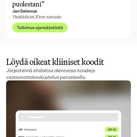
puolestani”
Jan Selenius
Yleislääkäri, Eiran sairaala
Tutkimus ajansäästöstä
Löydä oikeat kliiniset koodit
Järjestelmä ehdottaa olennaisia koodeja
vastaanottokeskustelun perusteella.