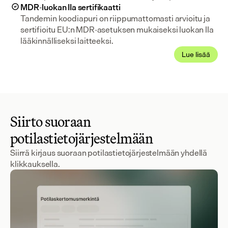
MDR-luokan IIa sertifikaatti
Tandemin koodiapuri on riippumattomasti arvioitu ja 
sertifioitu EU:n MDR-asetuksen mukaiseksi luokan IIa 
lääkinnälliseksi laitteeksi.
Lue lisää
Siirto suoraan
potilastietojärjestelmään
Siirrä kirjaus suoraan potilastietojärjestelmään yhdellä
klikkauksella.