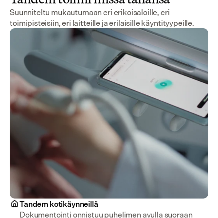
Suunniteltu mukautumaan eri erikoisaloille, eri
toimipisteisiin, eri laitteille ja erilaisille käyntityypeille.
Tandem kotikäynneillä
Dokumentointi onnistuu puhelimen avulla suoraan 