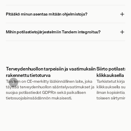
Pitääkö minun asentaa mitään ohjelmistoja?
Mihin potilastietojärjestelmiin Tandem integroituu?
Terveydenhuollon tarpeisiin ja vaatimuksiin
Siirto potilastie
rakennettu tietoturva
klikkauksella
Tandem on CE-merkitty lääkinnällinen laite, joka
Tarkistetut kirjauks
täyttää terveydenhuollon sääntelyvaatimukset ja
klikkauksella suora
suojaa potilastiedot GDPR:n sekä paikallisen
ilman kopiointia, li
tietosuojalainsäädännön mukaisesti.
toiseen siirtymistä.