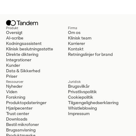
Produkt
Firma
Oversigt
Om os
AI-scribe
Klinisk team
Kodningsassistent
Karrierer
Klinisk beslutningsstøtte
Kontakt
Direkte diktering
Retningslinjer for brand
Integrationer
Kunder
Data & Sikkerhed
Priser
Ressourcer
Juridisk
Nyheder
Brugsvilkår
Viden
Privatlivspolitik
Forskning
Cookiepolitik
Produktopdateringer
Tilgængelighedserklæring
Hjælpecenter
Whistleblowing
Trust center
Impressum
Downloads
Bestil mikrofoner
Brugsanvisning
Produktmærke