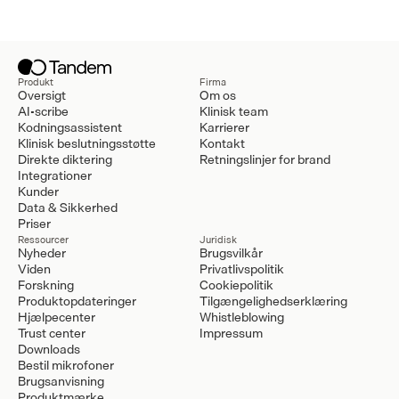
Produkt
Firma
Oversigt
Om os
AI-scribe
Klinisk team
Kodningsassistent
Karrierer
Klinisk beslutningsstøtte
Kontakt
Direkte diktering
Retningslinjer for brand
Integrationer
Kunder
Data & Sikkerhed
Priser
Ressourcer
Juridisk
Nyheder
Brugsvilkår
Viden
Privatlivspolitik
Forskning
Cookiepolitik
Produktopdateringer
Tilgængelighedserklæring
Hjælpecenter
Whistleblowing
Trust center
Impressum
Downloads
Bestil mikrofoner
Brugsanvisning
Produktmærke