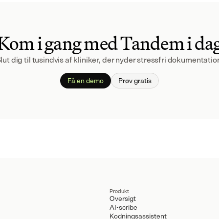
Kom i gang med Tandem i da
lut dig til tusindvis af kliniker, der nyder stressfri dokumentatio
Få en demo
Prøv gratis
Produkt
Oversigt
AI-scribe
Kodningsassistent