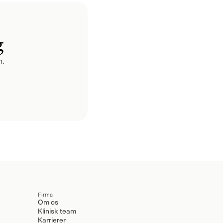
g
n.
Firma
Om os
Klinisk team
Karrierer