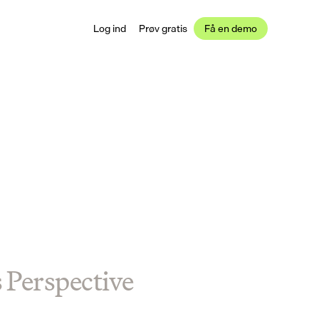
Log ind
Prøv gratis
Få en demo
s Perspective