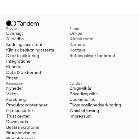
Produkt
Firma
Oversigt
Om os
AI-scribe
Klinisk team
Kodningsassistent
Karrierer
Klinisk beslutningsstøtte
Kontakt
Direkte diktering
Retningslinjer for brand
Integrationer
Kunder
Data & Sikkerhed
Priser
Ressourcer
Juridisk
Nyheder
Brugsvilkår
Viden
Privatlivspolitik
Forskning
Cookiepolitik
Produktopdateringer
Tilgængelighedserklæring
Hjælpecenter
Whistleblowing
Trust center
Impressum
Downloads
Bestil mikrofoner
Brugsanvisning
Produktmærke