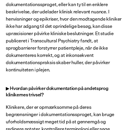
dokumentationssproget, eller kan ty til en enklere 
beskrivelse, der udelader klinisk relevant nuance. I 
henvisninger og epikriser, hvor den modtagende kliniker 
ikke har adgang til det oprindelige besøg, kan disse 
upræcisioner påvirke kliniske beslutninger. Et studie 
publiceret i Transcultural Psychiatry fandt, at 
sprogbarrierer forstyrrer patientpleje, når de ikke 
dokumenteres korrekt, og at inkonsekvent 
dokumentationspraksis skaber huller, der påvirker 
kontinuiteten i plejen.
▶ Hvordan påvirker dokumentation på andetsprog 
klinikernes trivsel?
Klinikere, der er opmærksomme på deres 
begrænsninger i dokumentationssproget, kan bruge 
uforholdsmæssigt meget tid på at gennemgå og 
redigere notater, kontrollere terminologi eller søge 