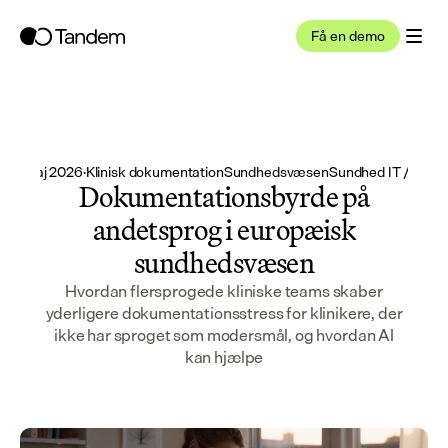
Få en demo
5. maj 2026
·
Klinisk dokumentation
Sundhedsvæsen
Sundhed IT / CIO
Dokumentationsbyrde på
andetsprog i europæisk
sundhedsvæsen
Hvordan flersprogede kliniske teams skaber
yderligere dokumentationsstress for klinikere, der
ikke har sproget som modersmål, og hvordan AI
kan hjælpe