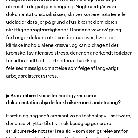
uformel kollegial gennemgang. Nogle undgår visse 
dokumentationspraksisser, skriver kortere notater eller 
udelader detaljer på grund af usikkerhed om deres 
skriftlige sprogfærdigheder. Denne selvovervågning 
forlænger dokumentationstiden ud over, hvad det 
kliniske indhold alene kræver, og kan bidrage til det 
kroniske, lavintensive stress, der er en anerkendt forløber 
for udbrændthed – tilstanden af fysisk og 
følelsesmæssig udmattelse som følge af langvarigt 
arbejdsrelateret stress.
▶ Kan ambient voice technology reducere 
dokumentationsbyrde for klinikere med andetsprog?
Forskning peger på ambient voice technology – software, 
der passivt lytter til et klinisk besøg og genererer 
strukturerede notater i realtid – som særligt relevant for 