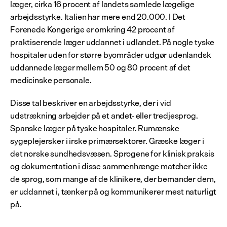
læger, cirka 16 procent af landets samlede lægelige 
arbejdsstyrke. Italien har mere end 20.000. I Det 
Forenede Kongerige er omkring 42 procent af 
praktiserende læger uddannet i udlandet. På nogle tyske 
hospitaler uden for større byområder udgør udenlandsk 
uddannede læger mellem 50 og 80 procent af det 
medicinske personale.
Disse tal beskriver en arbejdsstyrke, der i vid 
udstrækning arbejder på et andet- eller tredjesprog. 
Spanske læger på tyske hospitaler. Rumænske 
sygeplejersker i irske primærsektorer. Græske læger i 
det norske sundhedsvæsen. Sprogene for klinisk praksis 
og dokumentation i disse sammenhænge matcher ikke 
de sprog, som mange af de klinikere, der bemander dem, 
er uddannet i, tænker på og kommunikerer mest naturligt 
på.