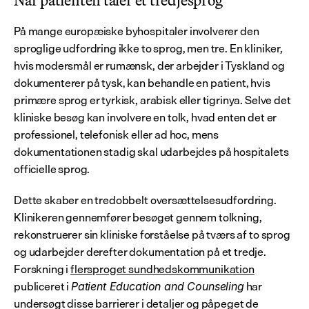
Når patienten taler et tredjesprog
På mange europæiske byhospitaler involverer den 
sproglige udfordring ikke to sprog, men tre. En kliniker, 
hvis modersmål er rumænsk, der arbejder i Tyskland og 
dokumenterer på tysk, kan behandle en patient, hvis 
primære sprog er tyrkisk, arabisk eller tigrinya. Selve det 
kliniske besøg kan involvere en tolk, hvad enten det er 
professionel, telefonisk eller ad hoc, mens 
dokumentationen stadig skal udarbejdes på hospitalets 
officielle sprog.
Dette skaber en tredobbelt oversættelsesudfordring. 
Klinikeren gennemfører besøget gennem tolkning, 
rekonstruerer sin kliniske forståelse på tværs af to sprog 
og udarbejder derefter dokumentation på et tredje. 
Forskning i 
flersproget sundhedskommunikation
publiceret i 
 har 
Patient Education and Counseling
undersøgt disse barrierer i detaljer og påpeget de 