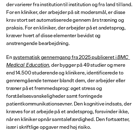
der varierer fra institution til institution og fra land til land. 
For en kliniker, der arbejder på sit modersmål, er disse 
krav stort set automatiserede gennem års træning og 
praksis. For en kliniker, der arbejder på et andetsprog, 
kræver hvert af disse elementer bevidst og 
anstrengende bearbejdning.
En 
systematisk gennemgang fra 2025 publiceret i 
BMC 
, der bygger på 49 studier og mere 
Medical Education
end 14.500 studerende og klinikere, identificerede to 
gennemgående temaer blandt dem, der arbejder eller 
træner på et fremmedsprog: øget stress og 
forståelsesvanskeligheder samt forringede 
patientkommunikationsevner. Den kognitive indsats, der 
kræves for at arbejde på et andetsprog, forsvinder ikke, 
når en kliniker opnår samtalefærdighed. Den fortsætter, 
især i skriftlige opgaver med høj risiko.