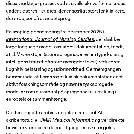
disse værktøjer presset ved at skulle skrive formel prosa 
under tidspres – et pres, der er særligt stort for klinikere, 
der arbejder på et andetsprog.
En 
scoping-gennemgang fra december 2025 i 
, der dækker 
International Journal of Nursing Studies
large language model-assisteret dokumentation, fandt, 
at LLM-værktøjer (store sprogmodeller, en type kunstig 
intelligens trænet på store mængder tekst) reducerer 
kognitiv belastning og udbrændthed. Gennemgangen 
bemærkede, at flersproget klinisk dokumentation er et 
aktivt forskningsområde og nævnte tysksprogede 
modeller som eksempel på sprogspecifik udvikling i 
europæiske sammenhænge.
Det tosprogede arabisk-engelske ambient AI-
skribentstudie i 
 giver direkte 
JMIR Medical Informatics
bevis for værdien af denne tilgang i en ikke-engelsk 