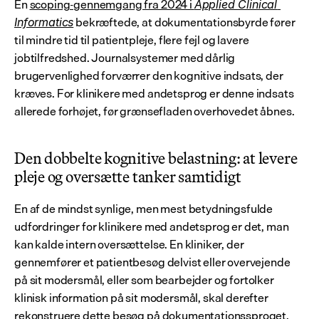
En 
scoping-gennemgang fra 2024 i 
Applied Clinical 
 bekræftede, at dokumentationsbyrde fører 
Informatics
til mindre tid til patientpleje, flere fejl og lavere 
jobtilfredshed. Journalsystemer med dårlig 
brugervenlighed forværrer den kognitive indsats, der 
kræves. For klinikere med andetsprog er denne indsats 
allerede forhøjet, før grænsefladen overhovedet åbnes.
Den dobbelte kognitive belastning: at levere 
pleje og oversætte tanker samtidigt
En af de mindst synlige, men mest betydningsfulde 
udfordringer for klinikere med andetsprog er det, man 
kan kalde intern oversættelse. En kliniker, der 
gennemfører et patientbesøg delvist eller overvejende 
på sit modersmål, eller som bearbejder og fortolker 
klinisk information på sit modersmål, skal derefter 
rekonstruere dette besøg på dokumentationssproget. 