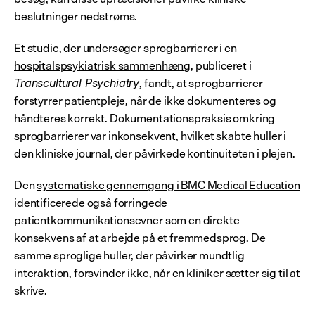
beslutninger nedstrøms.
Et studie, der 
undersøger sprogbarrierer i en 
hospitalspsykiatrisk sammenhæng
, publiceret i 
, fandt, at sprogbarrierer 
Transcultural Psychiatry
forstyrrer patientpleje, når de ikke dokumenteres og 
håndteres korrekt. Dokumentationspraksis omkring 
sprogbarrierer var inkonsekvent, hvilket skabte huller i 
den kliniske journal, der påvirkede kontinuiteten i plejen.
Den 
systematiske gennemgang i BMC Medical Education
identificerede også forringede 
patientkommunikationsevner som en direkte 
konsekvens af at arbejde på et fremmedsprog. De 
samme sproglige huller, der påvirker mundtlig 
interaktion, forsvinder ikke, når en kliniker sætter sig til at 
skrive.