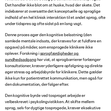
Det handler ikke blot om at huske, hvad der skete. Det 
indebærer at oversætte det konceptuelle og sproglige 
indhold af en hel klinisk interaktion til et andet sprog, ofte 
under tidspres og ofte sidst på en lang vagt.
Denne proces øger den kognitive belastning (den 
samlede mentale indsats, der kræves for at fuldføre en 
opgave) på måder, som ensprogede klinikere ikke 
oplever. Forskning i 
sprogfærdigheder og 
sundhedsadgang
 har vist, at sprogbarrierer forlænger 
konsultationer, kræver yderligere opfølgning og direkte 
øger stress og arbejdsbyrde for klinikere. Dette gælder 
ikke kun for patientrettet kommunikation, men også for 
den dokumentation, der følger efter.
Den kognitive byrde ved tosproget arbejde er 
velbeskrevet i psykolingvistikken. At skifte mellem 
sprog, selv for dygtige tosprogede, kræver eksekutive 