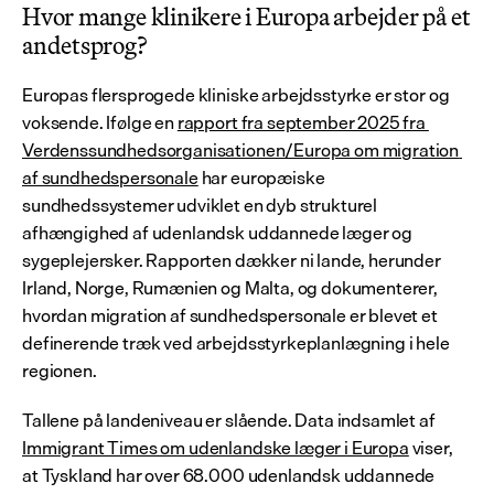
Hvor mange klinikere i Europa arbejder på et 
andetsprog?
Europas flersprogede kliniske arbejdsstyrke er stor og 
voksende. Ifølge en 
rapport fra september 2025 fra 
Verdenssundhedsorganisationen/Europa om migration 
af sundhedspersonale
 har europæiske 
sundhedssystemer udviklet en dyb strukturel 
afhængighed af udenlandsk uddannede læger og 
sygeplejersker. Rapporten dækker ni lande, herunder 
Irland, Norge, Rumænien og Malta, og dokumenterer, 
hvordan migration af sundhedspersonale er blevet et 
definerende træk ved arbejdsstyrkeplanlægning i hele 
regionen.
Tallene på landeniveau er slående. Data indsamlet af 
Immigrant Times om udenlandske læger i Europa
 viser, 
at Tyskland har over 68.000 udenlandsk uddannede 