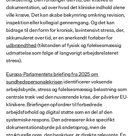
dokumentation, ud over hvad det kliniske indhold alene 
ville kræve. Det kan skabe bekymring omkring revision, 
inspektion eller kollegial gennemgang. Og det kan 
bidrage til den form for kronisk, lavintensivt stress, der, 
akkumuleret over tid, er en anerkendt forløber for 
udbrændthed
 (tilstanden af fysisk og følelsesmæssig 
udmattelse som følge af langvarigt arbejdsrelateret 
stress).
Europa-Parlamentets briefing fra 2025 om 
sundhedspersonalekrisen
 identificerer voksende 
arbejdsbyrde, stress og følelsesmæssig belastning som 
centrale træk ved den nuværende krise, der påvirker EU-
klinikere. Briefingen opfordrer til forbedrede 
arbejdsforhold og digital støtte som en del af den 
systemiske respons. Den adresserer ikke specifikt 
dokumentationsbyrde på andetsprog, men de 
strukturelle pres, den beskriver, er direkte relevante. En 