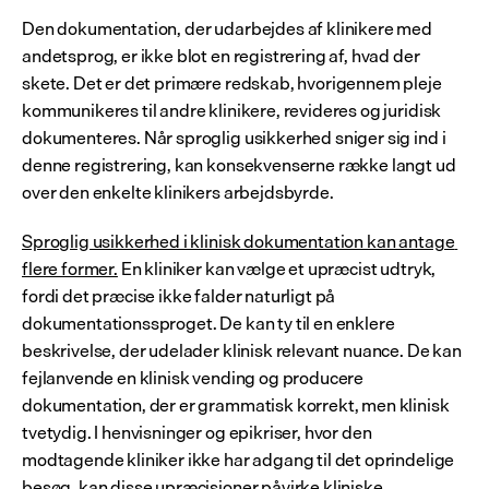
Den dokumentation, der udarbejdes af klinikere med 
andetsprog, er ikke blot en registrering af, hvad der 
skete. Det er det primære redskab, hvorigennem pleje 
kommunikeres til andre klinikere, revideres og juridisk 
dokumenteres. Når sproglig usikkerhed sniger sig ind i 
denne registrering, kan konsekvenserne række langt ud 
over den enkelte klinikers arbejdsbyrde.
Sproglig usikkerhed i klinisk dokumentation kan antage 
flere former.
 En kliniker kan vælge et upræcist udtryk, 
fordi det præcise ikke falder naturligt på 
dokumentationssproget. De kan ty til en enklere 
beskrivelse, der udelader klinisk relevant nuance. De kan 
fejlanvende en klinisk vending og producere 
dokumentation, der er grammatisk korrekt, men klinisk 
tvetydig. I henvisninger og epikriser, hvor den 
modtagende kliniker ikke har adgang til det oprindelige 
besøg, kan disse upræcisioner påvirke kliniske 