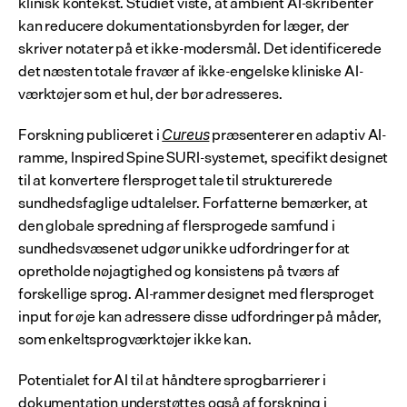
klinisk kontekst. Studiet viste, at ambient AI-skribenter 
kan reducere dokumentationsbyrden for læger, der 
skriver notater på et ikke-modersmål. Det identificerede 
det næsten totale fravær af ikke-engelske kliniske AI-
værktøjer som et hul, der bør adresseres.
Forskning publiceret i 
 præsenterer en adaptiv AI-
Cureus
ramme, Inspired Spine SURI-systemet, specifikt designet 
til at konvertere flersproget tale til strukturerede 
sundhedsfaglige udtalelser. Forfatterne bemærker, at 
den globale spredning af flersprogede samfund i 
sundhedsvæsenet udgør unikke udfordringer for at 
opretholde nøjagtighed og konsistens på tværs af 
forskellige sprog. AI-rammer designet med flersproget 
input for øje kan adressere disse udfordringer på måder, 
som enkeltsprogværktøjer ikke kan.
Potentialet for AI til at håndtere sprogbarrierer i 
dokumentation understøttes også af forskning i 