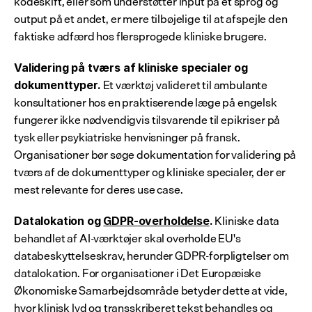
kodeskift, eller som understøtter input på ét sprog og 
output på et andet, er mere tilbøjelige til at afspejle den 
faktiske adfærd hos flersprogede kliniske brugere.
Validering på tværs af kliniske specialer og 
 Et værktøj valideret til ambulante 
dokumenttyper.
konsultationer hos en praktiserende læge på engelsk 
fungerer ikke nødvendigvis tilsvarende til epikriser på 
tysk eller psykiatriske henvisninger på fransk. 
Organisationer bør søge dokumentation for validering på 
tværs af de dokumenttyper og kliniske specialer, der er 
mest relevante for deres use case.
 Kliniske data 
Datalokation og 
GDPR-overholdelse
.
behandlet af AI-værktøjer skal overholde EU's 
databeskyttelseskrav, herunder GDPR-forpligtelser om 
datalokation. For organisationer i Det Europæiske 
Økonomiske Samarbejdsområde betyder dette at vide, 
hvor klinisk lyd og transskriberet tekst behandles og 