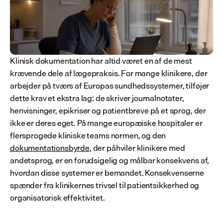
Klinisk dokumentation har altid været en af de mest 
krævende dele af lægepraksis. For mange klinikere, der 
arbejder på tværs af Europas sundhedssystemer, tilføjer 
dette krav et ekstra lag: de skriver journalnotater, 
henvisninger, epikriser og patientbreve på et sprog, der 
ikke er deres eget. På mange europæiske hospitaler er 
flersprogede kliniske teams normen, og den 
dokumentationsbyrde
, der påhviler klinikere med 
andetsprog, er en forudsigelig og målbar konsekvens af, 
hvordan disse systemer er bemandet. Konsekvenserne 
spænder fra klinikernes trivsel til patientsikkerhed og 
organisatorisk effektivitet.