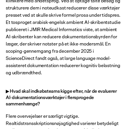
klinikere med andetsprog. Ved at optage talte besøg og 
strukturere dem i noteudkast reducerer disse værktøjer 
presset ved at skulle skrive formel prosa under tidspres. 
Et tosproget arabisk-engelsk ambient AI-skribentstudie 
publiceret i JMIR Medical Informatics viste, at ambient 
AI-skribenter kan reducere dokumentationsbyrden for 
læger, der skriver notater på et ikke-modersmål. En 
scoping-gennemgang fra december 2025 i 
ScienceDirect fandt også, at large language model-
assisteret dokumentation reducerer kognitiv belastning 
og udbrændthed.
▶ Hvad skal indkøbsteams kigge efter, når de evaluerer 
AI-dokumentationsværktøjer i flersprogede 
sammenhænge?
Flere overvejelser er særligt vigtige. 
Realtidstransskriptionsnøjagtighed varierer betydeligt 