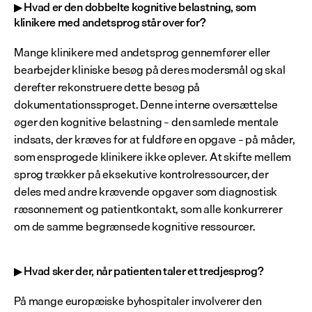
▶ Hvad er den dobbelte kognitive belastning, som 
klinikere med andetsprog står over for?
Mange klinikere med andetsprog gennemfører eller 
bearbejder kliniske besøg på deres modersmål og skal 
derefter rekonstruere dette besøg på 
dokumentationssproget. Denne interne oversættelse 
øger den kognitive belastning – den samlede mentale 
indsats, der kræves for at fuldføre en opgave – på måder, 
som ensprogede klinikere ikke oplever. At skifte mellem 
sprog trækker på eksekutive kontrolressourcer, der 
deles med andre krævende opgaver som diagnostisk 
ræsonnement og patientkontakt, som alle konkurrerer 
om de samme begrænsede kognitive ressourcer.
▶ Hvad sker der, når patienten taler et tredjesprog?
På mange europæiske byhospitaler involverer den 