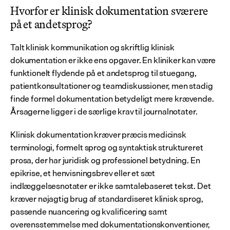
Hvorfor er klinisk dokumentation sværere 
på et andetsprog?
Talt klinisk kommunikation og skriftlig klinisk 
dokumentation er ikke ens opgaver. En kliniker kan være 
funktionelt flydende på et andetsprog til stuegang, 
patientkonsultationer og teamdiskussioner, men stadig 
finde formel dokumentation betydeligt mere krævende. 
Årsagerne ligger i de særlige krav til journalnotater.
Klinisk dokumentation kræver præcis medicinsk 
terminologi, formelt sprog og syntaktisk struktureret 
prosa, der har juridisk og professionel betydning. En 
epikrise, et henvisningsbrev eller et sæt 
indlæggelsesnotater er ikke samtalebaseret tekst. Det 
kræver nøjagtig brug af standardiseret klinisk sprog, 
passende nuancering og kvalificering samt 
overensstemmelse med dokumentationskonventioner, 