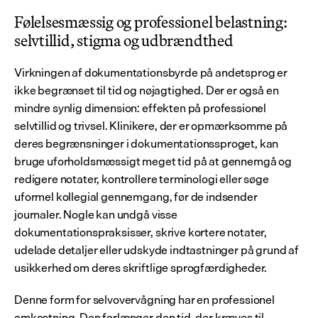
Følelsesmæssig og professionel belastning: 
selvtillid, stigma og udbrændthed
Virkningen af dokumentationsbyrde på andetsprog er 
ikke begrænset til tid og nøjagtighed. Der er også en 
mindre synlig dimension: effekten på professionel 
selvtillid og trivsel. Klinikere, der er opmærksomme på 
deres begrænsninger i dokumentationssproget, kan 
bruge uforholdsmæssigt meget tid på at gennemgå og 
redigere notater, kontrollere terminologi eller søge 
uformel kollegial gennemgang, før de indsender 
journaler. Nogle kan undgå visse 
dokumentationspraksisser, skrive kortere notater, 
udelade detaljer eller udskyde indtastninger på grund af 
usikkerhed om deres skriftlige sprogfærdigheder.
Denne form for selvovervågning har en professionel 
omkostning. Den forlænger den tid, der kræves til 