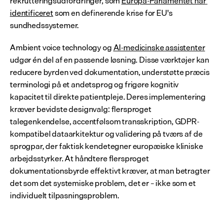
rekrutteringsudfordringer, som 
Europa-Parlamentet har 
identificeret
 som en definerende krise for EU's 
sundhedssystemer.
Ambient voice technology og 
AI-medicinske assistenter
udgør én del af en passende løsning. Disse værktøjer kan 
reducere byrden ved dokumentation, understøtte præcis 
terminologi på et andetsprog og frigøre kognitiv 
kapacitet til direkte patientpleje. Deres implementering 
kræver bevidste designvalg: flersproget 
talegenkendelse, accentfølsom transskription, GDPR-
kompatibel dataarkitektur og validering på tværs af de 
sprogpar, der faktisk kendetegner europæiske kliniske 
arbejdsstyrker. At håndtere flersproget 
dokumentationsbyrde effektivt kræver, at man betragter 
det som det systemiske problem, det er – ikke som et 
individuelt tilpasningsproblem.