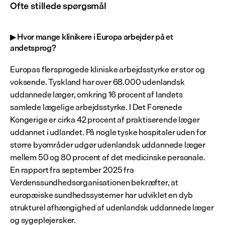
Ofte stillede spørgsmål
▶ Hvor mange klinikere i Europa arbejder på et 
andetsprog?
Europas flersprogede kliniske arbejdsstyrke er stor og 
voksende. Tyskland har over 68.000 udenlandsk 
uddannede læger, omkring 16 procent af landets 
samlede lægelige arbejdsstyrke. I Det Forenede 
Kongerige er cirka 42 procent af praktiserende læger 
uddannet i udlandet. På nogle tyske hospitaler uden for 
større byområder udgør udenlandsk uddannede læger 
mellem 50 og 80 procent af det medicinske personale. 
En rapport fra september 2025 fra 
Verdenssundhedsorganisationen bekræfter, at 
europæiske sundhedssystemer har udviklet en dyb 
strukturel afhængighed af udenlandsk uddannede læger 
og sygeplejersker.