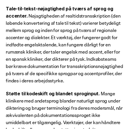
Tale-til-tekst-nøjagtighed på tværs af sprog og 
 Nøjagtigheden af realtidstransskription (den 
accenter.
løbende konvertering af tale til tekst) varierer betydeligt 
mellem sprog og inden for sprog på tværs af regionale 
accenter og dialekter. Et værktøj, der fungerer godt for 
indfødte engelsktalende, kan fungere dårligt for en 
rumænsk kliniker, der taler engelsk med accent, eller for 
en spansk kliniker, der dikterer på tysk. Indkøbsteams 
bør kræve dokumentation for transskriptionsnøjagtighed 
på tværs af de specifikke sprogpar og accentprofiler, der 
findes i deres arbejdsstyrke.
 Mange 
Støtte til kodeskift og blandet sproginput.
klinikere med andetsprog blander naturligt sprog under 
diktering og bruger terminologi fra deres modersmål, når 
ækvivalenten på dokumentationssproget ikke 
umiddelbart er tilgængelig. Værktøjer, der kan håndtere 