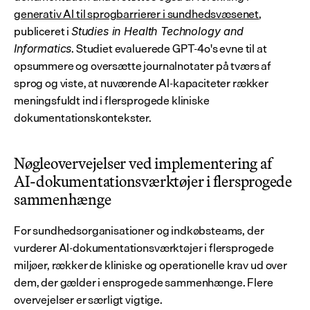
generativ AI til sprogbarrierer i sundhedsvæsenet
, 
publiceret i 
Studies in Health Technology and 
. Studiet evaluerede GPT-4o's evne til at 
Informatics
opsummere og oversætte journalnotater på tværs af 
sprog og viste, at nuværende AI-kapaciteter rækker 
meningsfuldt ind i flersprogede kliniske 
dokumentationskontekster.
Nøgleovervejelser ved implementering af 
AI-dokumentationsværktøjer i flersprogede 
sammenhænge
For sundhedsorganisationer og indkøbsteams, der 
vurderer AI-dokumentationsværktøjer i flersprogede 
miljøer, rækker de kliniske og operationelle krav ud over 
dem, der gælder i ensprogede sammenhænge. Flere 
overvejelser er særligt vigtige.