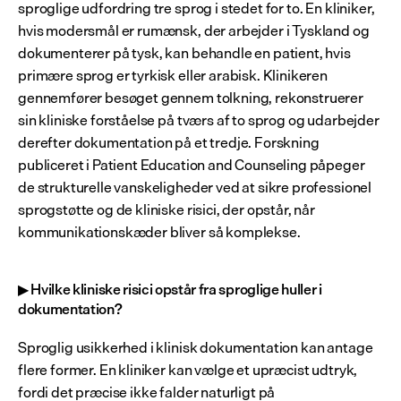
sproglige udfordring tre sprog i stedet for to. En kliniker, 
hvis modersmål er rumænsk, der arbejder i Tyskland og 
dokumenterer på tysk, kan behandle en patient, hvis 
primære sprog er tyrkisk eller arabisk. Klinikeren 
gennemfører besøget gennem tolkning, rekonstruerer 
sin kliniske forståelse på tværs af to sprog og udarbejder 
derefter dokumentation på et tredje. Forskning 
publiceret i Patient Education and Counseling påpeger 
de strukturelle vanskeligheder ved at sikre professionel 
sprogstøtte og de kliniske risici, der opstår, når 
kommunikationskæder bliver så komplekse.
▶ Hvilke kliniske risici opstår fra sproglige huller i 
dokumentation?
Sproglig usikkerhed i klinisk dokumentation kan antage 
flere former. En kliniker kan vælge et upræcist udtryk, 
fordi det præcise ikke falder naturligt på 