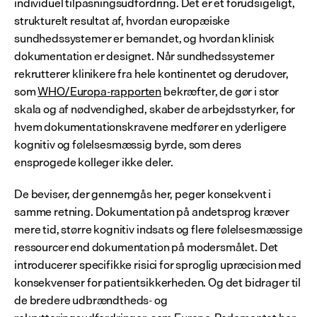
individuel tilpasningsudfordring. Det er et forudsigeligt, 
strukturelt resultat af, hvordan europæiske 
sundhedssystemer er bemandet, og hvordan klinisk 
dokumentation er designet. Når sundhedssystemer 
rekrutterer klinikere fra hele kontinentet og derudover, 
som 
WHO/Europa-rapporten
 bekræfter, de gør i stor 
skala og af nødvendighed, skaber de arbejdsstyrker, for 
hvem dokumentationskravene medfører en yderligere 
kognitiv og følelsesmæssig byrde, som deres 
ensprogede kolleger ikke deler.
De beviser, der gennemgås her, peger konsekvent i 
samme retning. Dokumentation på andetsprog kræver 
mere tid, større kognitiv indsats og flere følelsesmæssige 
ressourcer end dokumentation på modersmålet. Det 
introducerer specifikke risici for sproglig upræcision med 
konsekvenser for patientsikkerheden. Og det bidrager til 
de bredere udbrændtheds- og 