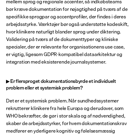
mellem sprog og regionale accenter, så indkøbsteams 
bør kræve dokumentation for nøjagtighed på tværs af de 
specifikke sprogpar og accentprofiler, der findes i deres 
arbejdsstyrke. Værktøjer bør også understøtte kodeskift, 
hvor klinikere naturligt blander sprog under diktering. 
Validering på tværs af de dokumenttyper og kliniske 
specialer, der er relevante for organisationens use case, 
er vigtig, ligesom GDPR-kompatibel dataarkitektur og 
integration med eksisterende journalsystemer.
▶ Er flersproget dokumentationsbyrde et individuelt 
problem eller et systemisk problem?
Det er et systemisk problem. Når sundhedssystemer 
rekrutterer klinikere fra hele Europa og derudover, som 
WHO bekræfter, de gør i stor skala og af nødvendighed, 
skaber de arbejdsstyrker, for hvem dokumentationskrav 
medfører en yderligere kognitiv og følelsesmæssig 