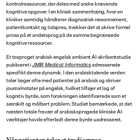
kontrolressourcer, der deles med andre krævende 
kognitive opgaver. I en klinisk sammenhæng, hvor en 
kliniker samtidig håndterer diagnostisk ræsonnement, 
patientkontakt og tidspres, trækker det at skrive formel 
prosa på et andetsprog på de samme begrænsede 
kognitive ressourcer.
Et tosproget arabisk-engelsk ambient AI-skribentstudie 
publiceret i 
 adresserede 
JMIR Medical Informatics
specifikt denne dynamik. I den arabisktalende verden 
taler læger ofte med patienter på arabisk og skriver 
journalnotater på engelsk, hvilket tilføjer et lag af 
kognitiv byrde, som forskningen identificerede som et 
særskilt og målbart problem. Studiet bemærkede, at det 
næsten totale fravær af arabisksprogede kliniske AI-
værktøjer havde efterladt denne byrde uadresseret.