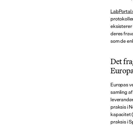
LabPortal.
protokolle
eksisterer
deres frav
som de enk
Det fr
Europ
Europas ve
samling af
leverandør
praksis i 
kapacitet 
praksis i S