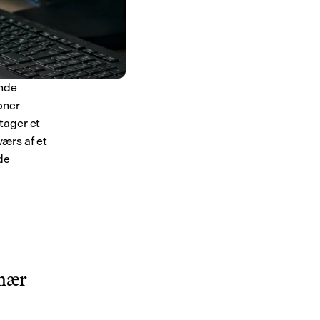
nde 
ner 
ager et 
ærs af et 
e 
nær 