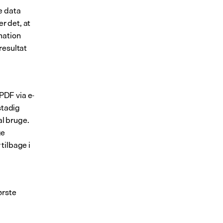
 data 
 det, at 
ation 
esultat 
PDF via e-
tadig 
l bruge. 
e 
ilbage i 
rste 