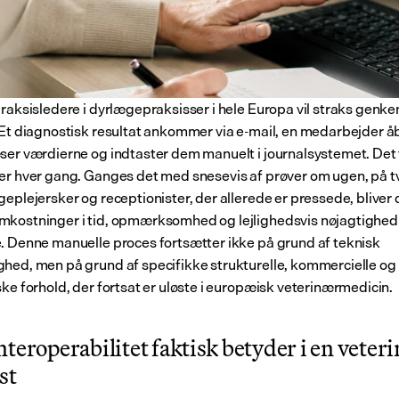
praksisledere i dyrlægepraksisser i hele Europa vil straks genke
 Et diagnostisk resultat ankommer via e-mail, en medarbejder åb
ser værdierne og indtaster dem manuelt i journalsystemet. Det t
er hver gang. Ganges det med snesevis af prøver om ugen, på tv
eplejersker og receptionister, der allerede er pressede, bliver d
kostninger i tid, opmærksomhed og lejlighedsvis nøjagtighed 
. Denne manuelle proces fortsætter ikke på grund af teknisk 
hed, men på grund af specifikke strukturelle, kommercielle og 
ske forhold, der fortsat er uløste i europæisk veterinærmedicin.
teroperabilitet faktisk betyder i en veteri
st