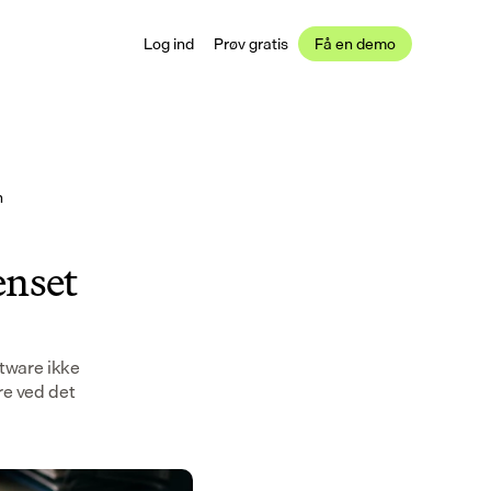
Log ind
Prøv gratis
Få en demo
n
ænset
tware ikke
re ved det