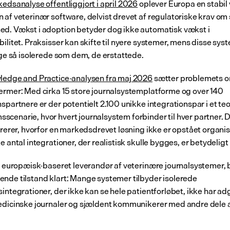
edsanalyse offentliggjort i april 2026
 oplever Europa en stabil 
 af veterinær software, delvist drevet af regulatoriske krav om 
d. Vækst i adoption betyder dog ikke automatisk vækst i 
ilitet. Praksisser kan skifte til nyere systemer, mens disse syst
lige så isolerede som dem, de erstattede.
ledge and Practice-analysen fra maj 2026
 sætter problemets o
ermer: Med cirka 15 store journalsystemplatforme og over 140 
spartnere er der potentielt 2.100 unikke integrationspar i et teo
cenarie, hvor hvert journalsystem forbinder til hver partner. De
strerer, hvorfor en markedsdrevet løsning ikke er opstået organis
e antal integrationer, der realistisk skulle bygges, er betydeligt
n europæisk-baseret leverandør af veterinære journalsystemer, b
nde tilstand klart: Mange systemer tilbyder isolerede 
integrationer, der ikke kan se hele patientforløbet, ikke har adg
edicinske journaler og sjældent kommunikerer med andre dele a