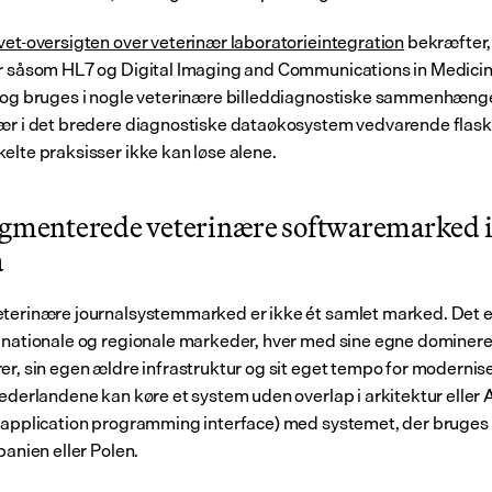
vet-oversigten over veterinær laboratorieintegration
 bekræfter,
r såsom HL7 og Digital Imaging and Communications in Medicin
 og bruges i nogle veterinære billeddiagnostiske sammenhænge
ær i det bredere diagnostiske dataøkosystem vedvarende flaske
elte praksisser ikke kan løse alene.
agmenterede veterinære softwaremarked i
a
terinære journalsystemmarked er ikke ét samlet marked. Det er
 nationale og regionale markeder, hver med sine egne dominere
er, sin egen ældre infrastruktur og sit eget tempo for modernise
Nederlandene kan køre et system uden overlap i arkitektur eller 
(application programming interface) med systemet, der bruges a
panien eller Polen.