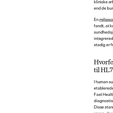
kliniske a
end de bu
En 
miljøsc
fandt, at 
sundhedsjo
integrered
stadig er f
Hvorfo
til HL7
I human su
etablerede
Fast Healt
diagnostis
Disse stan