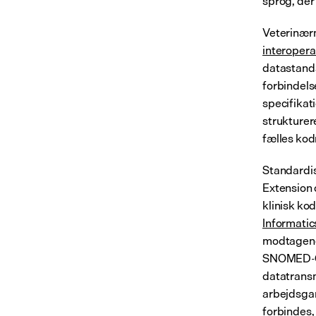
sprog, der
Veterinærm
interopera
datastanda
forbindelse
specifikat
strukturere
fælles kod
Standardis
Extension 
klinisk ko
Informatic
modtagend
SNOMED-CT 
datatransm
arbejdsgan
forbindes,