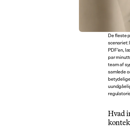
De fleste 
scenariet:
PDF’en, læ
par minutt
team af syg
samlede om
betydelige
uundgåelig
regulatori
Hvad in
kontek