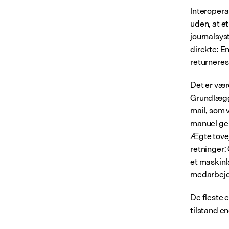
Interopera
uden, at e
journalsys
direkte: E
returneres
Det er vær
Grundlægge
mail, som v
manuel gen
Ægte tovej
retninger:
et maskinl
medarbejd
De fleste 
tilstand e