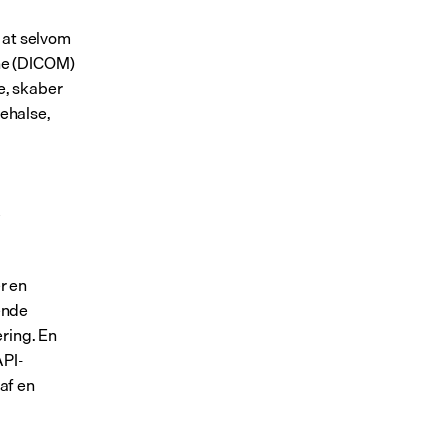
 at selvom 
e (DICOM) 
, skaber 
halse, 
 
 en 
nde 
ring. En 
API-
f en 