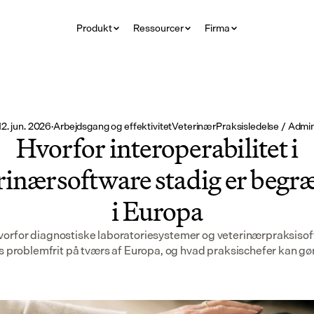
Produkt
Ressourcer
Firma
12. jun. 2026
·
Arbejdsgang og effektivitet
Veterinær
Praksisledelse / Admi
Hvorfor interoperabilitet i
rinærsoftware stadig er begr
i Europa
vorfor diagnostiske laboratoriesystemer og veterinærpraksisof
s problemfrit på tværs af Europa, og hvad praksischefer kan gø