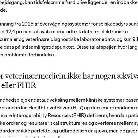
rbejdsgang, kan tidsfølsomme fund blive liggende i en indbakke
rde.
anning fra 2025 af overvågningssystemer for selskabsdyrs su
kun 42,4 procent af systemerne udtrak data fra elektroniske 
urnaler og veterinære diagnostiske laboratoriedata, og kun 9,1
e data på indsamlingstidspunktet. Disse tal afspejler, hvor lang
ra problemfri forbindelse.
r veterinærmedicin ikke har nogen ækviva
 eller FHIR
ndhedspleje er dataudveksling mellem kliniske systemer basere
 standarder. Health Level Seven (HL7) og dens mere moderne ef
hcare Interoperability Resources (FHIR) definerer, hvordan pati
ke ordrer og resultater skal struktureres og overføres mellem s
darder er ikke perfekte, og udbredelsen er ujævn, men de giver e