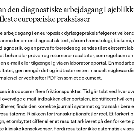
 den diagnostiske arbejdsgang i øjeblikke
 fleste europæiske praksisser
e arbejdsgang i en europæisk dyrlægepraksis følger et velkend
r anmoder om en diagnostisk test, såsom hæmatologi, biokemi, 
ddiagnostik, og en prøve forberedes og sendes til et eksternt lab
et behandler prøven og returnerer resultater, som regel som en
en e-mail eller tilgængelig via en laboratorieportal. En medarbe
ultatet, gennemgår det og indtaster enten manuelt nøgleværdier
rnalen eller vedhæfter PDF’en som et dokument.
es introducerer flere friktionspunkter. Tid går tabt ved hver ove
 overvåge e-mail-indbakken eller portalen, identificere hvilken 
tilhører, finde den korrekte journal i systemet og transskribere el
esultaterne. 
Risikoen for transskriptionsfejl
 er reel. Et forkert p
, et ombyttet ciffer eller et resultat arkiveret på den forkerte p
te kliniske konsekvenser. Fordi resultater ikke automatisk vises 