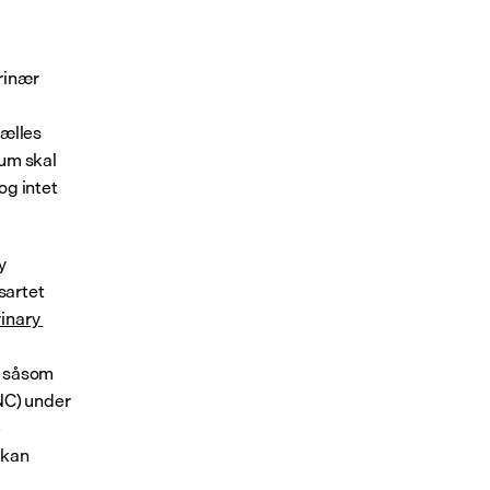
rinær 
ælles 
um skal 
g intet 
 
artet 
inary 
 såsom 
C) under 
 
kan 