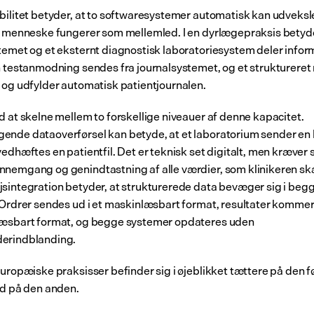
bilitet betyder, at to softwaresystemer automatisk kan udveksle
t menneske fungerer som mellemled. I en dyrlægepraksis betyder
temet og et eksternt diagnostisk laboratoriesystem deler inform
n testanmodning sendes fra journalsystemet, og et struktureret r
 og udfylder automatisk patientjournalen.
d at skelne mellem to forskellige niveauer af denne kapacitet. 
nde dataoverførsel kan betyde, at et laboratorium sender en 
edhæftes en patientfil. Det er teknisk set digitalt, men kræver s
nemgang og genindtastning af alle værdier, som klinikeren ska
sintegration betyder, at strukturerede data bevæger sig i begg
 Ordrer sendes ud i et maskinlæsbart format, resultater kommer t
æsbart format, og begge systemer opdateres uden 
erindblanding.
europæiske praksisser befinder sig i øjeblikket tættere på den fø
nd på den anden.