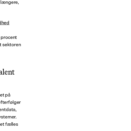
 længere, 
ndhed
 procent 
t sektoren 
lent 
t på 
terfølger 
entdata, 
ystemer. 
t fælles 