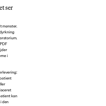
t ser 
t mønster. 
dyrkning 
oratorium. 
 PDF 
jder 
ne i 
rlevering: 
patient 
ler 
laceret 
atient kan 
i den 