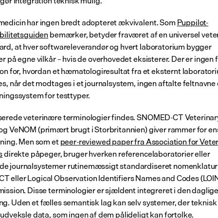
 gør integration teknisk mulig.
edicin har ingen bredt adopteret ækvivalent. Som 
Puppilot-
bilitetsguiden
 bemærker, betyder fraværet af en universel vete
rd, at hver softwareleverandør og hvert laboratorium bygger 
r på egne vilkår – hvis de overhovedet eksisterer. Der er ingen f
ion for, hvordan et hæmatologiresultat fra et eksternt laboratori
s, når det modtages i et journalsystem, ingen aftalte feltnavne o
ningssystem for testtyper.
erede veterinære terminologier findes. SNOMED-CT Veterinary
og VeNOM (primært brugt i Storbritannien) giver rammer for ens
dning. Men som et 
peer-reviewed paper fra Association for Veter
s
 direkte påpeger, bruger hverken referencelaboratorier eller 
e journalsystemer rutinemæssigt standardiseret nomenklatur
eller Logical Observation Identifiers Names and Codes (LOIN
ission. Disse terminologier er sjældent integreret i den daglige
g. Uden et fælles semantisk lag kan selv systemer, der teknisk 
 udveksle data, som ingen af dem pålideligt kan fortolke.