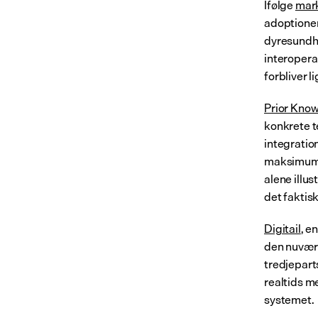
Ifølge 
mark
adoptionen
dyresundhe
interoperab
forbliver 
Prior Know
konkrete t
integration
maksimumss
alene illu
det faktisk
Digitail
, e
den nuvære
tredjeparts
realtids m
systemet.