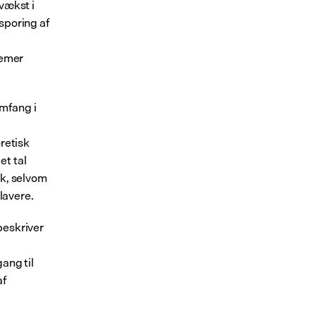
vækst i 
sporing af 
emer 
mfang i 
retisk 
t tal 
k, selvom 
 lavere.
eskriver 
ang til 
f 