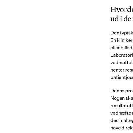
Hvordan
ud i de
Den typisk
En klinike
eller bille
Laboratori
vedhæftet 
henter res
patientjou
Denne proc
Nogen skal
resultatet 
vedhæfte r
decimaltegn
have direk