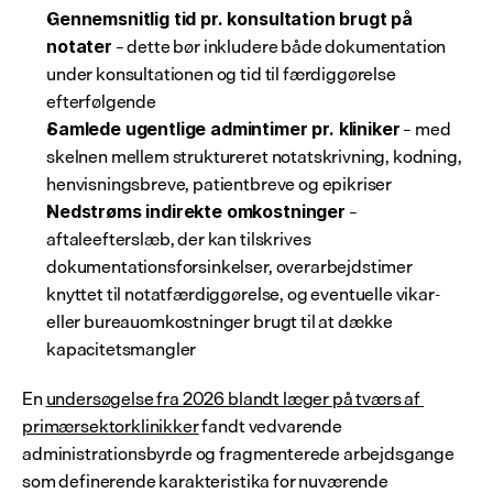
Gennemsnitlig tid pr. konsultation brugt på 
 – dette bør inkludere både dokumentation 
notater
under konsultationen og tid til færdiggørelse 
efterfølgende
 – med 
Samlede ugentlige admintimer pr. kliniker
skelnen mellem struktureret notatskrivning, kodning, 
henvisningsbreve, patientbreve og epikriser
 – 
Nedstrøms indirekte omkostninger
aftaleefterslæb, der kan tilskrives 
dokumentationsforsinkelser, overarbejdstimer 
knyttet til notatfærdiggørelse, og eventuelle vikar- 
eller bureauomkostninger brugt til at dække 
kapacitetsmangler
En 
undersøgelse fra 2026 blandt læger på tværs af 
primærsektorklinikker
 fandt vedvarende 
administrationsbyrde og fragmenterede arbejdsgange 
som definerende karakteristika for nuværende 