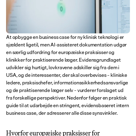
At opbygge en business case for ny klinisk teknologi er 
sjældent ligetil, men AI-assisteret dokumentation udgør 
en særlig udfordring for europæiske praksisser og 
klinikker for praktiserende læger. Evidensgrundlaget 
udvikler sig hurtigt, lovkravene adskiller sig fra dem i 
USA, og de interessenter, der skal overbevises – kliniske 
ledere, praksischefer, informationssikkerhedsansvarlige 
og de praktiserende læger selv – vurderer forslaget ud 
fra forskellige perspektiver. Nedenfor følger en praktisk 
guide til at udarbejde en stringent, evidensbaseret intern 
business case, der adresserer alle disse synsvinkler.
Hvorfor europæiske praksisser for 