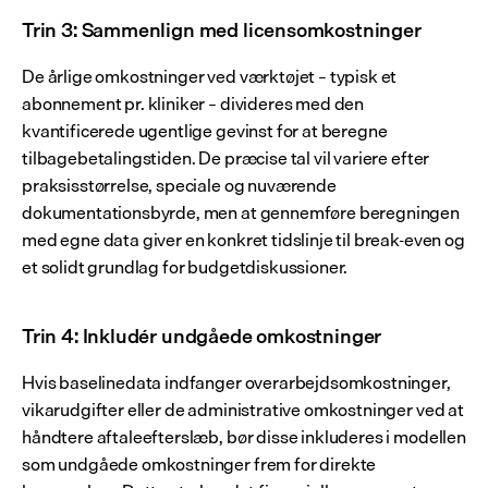
Trin 3: Sammenlign med licensomkostninger
De årlige omkostninger ved værktøjet – typisk et 
abonnement pr. kliniker – divideres med den 
kvantificerede ugentlige gevinst for at beregne 
tilbagebetalingstiden. De præcise tal vil variere efter 
praksisstørrelse, speciale og nuværende 
dokumentationsbyrde, men at gennemføre beregningen 
med egne data giver en konkret tidslinje til break-even og 
et solidt grundlag for budgetdiskussioner.
Trin 4: Inkludér undgåede omkostninger
Hvis baselinedata indfanger overarbejdsomkostninger, 
vikarudgifter eller de administrative omkostninger ved at 
håndtere aftaleefterslæb, bør disse inkluderes i modellen 
som undgåede omkostninger frem for direkte 