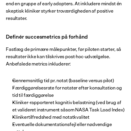
end en gruppe af early adopters. At inkludere mindst én 
skeptisk kliniker styrker troværdigheden af positive 
resultater.
Definér succesmetrics på forhånd
Fastlæg de primære målepunkter, før piloten starter, så 
resultater ikke kan tilskrives post-hoc-udvælgelse. 
Anbefalede metrics inkluderer:
Gennemsnitlig tid pr. notat (baseline versus pilot)
Færdiggørelsesrate for notater efter konsultation og 
tid til færdiggørelse
Kliniker-rapporteret kognitiv belastning (ved brug af 
et valideret instrument såsom NASA Task Load Index)
Klinikertilfredshed med notatkvalitet
Eventuelle dokumentationsfejl eller nødvendige 