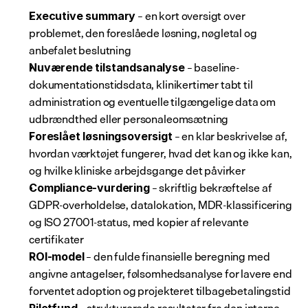
 – en kort oversigt over 
Executive summary
problemet, den foreslåede løsning, nøgletal og 
anbefalet beslutning
 – baseline-
Nuværende tilstandsanalyse
dokumentationstidsdata, klinikertimer tabt til 
administration og eventuelle tilgængelige data om 
udbrændthed eller personaleomsætning
 – en klar beskrivelse af, 
Foreslået løsningsoversigt
hvordan værktøjet fungerer, hvad det kan og ikke kan, 
og hvilke kliniske arbejdsgange det påvirker
 – skriftlig bekræftelse af 
Compliance-vurdering
GDPR-overholdelse, datalokation, MDR-klassificering 
og ISO 27001-status, med kopier af relevante 
certifikater
 – den fulde finansielle beregning med 
ROI-model
angivne antagelser, følsomhedsanalyse for lavere end 
forventet adoption og projekteret tilbagebetalingstid