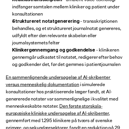
indfanger samtalen mellem kliniker og patient under 
konsultationen
 – transskriptionen 
Struktureret notatgenerering
behandles, og et struktureret journalnotat genereres, 
udfyldt efter den relevante skabelon eller 
journalsystemets felter
 – klinikeren 
Klinikergennemgang og godkendelse
gennemgår udkastet til notatet, redigerer efter behov 
og godkender det, før det gemmes i patientjournalen
En sammenlignende undersøgelse af AI-skribenter 
versus menneskelig dokumentation
 i simulerede 
konsultationer hos praktiserende læger fandt, at AI-
genererede notater var sammenlignelige i kvalitet med 
menneskeskabte notater. 
Den første storskala-
europæiske kliniske undersøgelse af AI-skribenter
, 
gennemført med 1.295 klinikere på tværs af svenske 
primær- og sekundærsektorer, fandt en reduktion på 29 