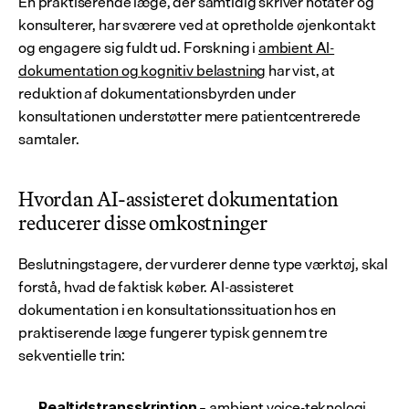
En praktiserende læge, der samtidig skriver notater og 
konsulterer, har sværere ved at opretholde øjenkontakt 
og engagere sig fuldt ud. Forskning i 
ambient AI-
dokumentation og kognitiv belastning
 har vist, at 
reduktion af dokumentationsbyrden under 
konsultationen understøtter mere patientcentrerede 
samtaler.
Hvordan AI-assisteret dokumentation 
reducerer disse omkostninger
Beslutningstagere, der vurderer denne type værktøj, skal 
forstå, hvad de faktisk køber. AI-assisteret 
dokumentation i en konsultationssituation hos en 
praktiserende læge fungerer typisk gennem tre 
sekventielle trin:
 – ambient voice-teknologi 
Realtidstransskription