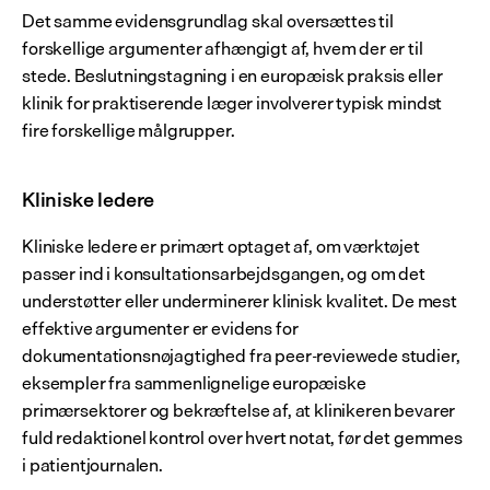
Det samme evidensgrundlag skal oversættes til 
forskellige argumenter afhængigt af, hvem der er til 
stede. Beslutningstagning i en europæisk praksis eller 
klinik for praktiserende læger involverer typisk mindst 
fire forskellige målgrupper.
Kliniske ledere
Kliniske ledere er primært optaget af, om værktøjet 
passer ind i konsultationsarbejdsgangen, og om det 
understøtter eller underminerer klinisk kvalitet. De mest 
effektive argumenter er evidens for 
dokumentationsnøjagtighed fra peer-reviewede studier, 
eksempler fra sammenlignelige europæiske 
primærsektorer og bekræftelse af, at klinikeren bevarer 
fuld redaktionel kontrol over hvert notat, før det gemmes 
i patientjournalen.