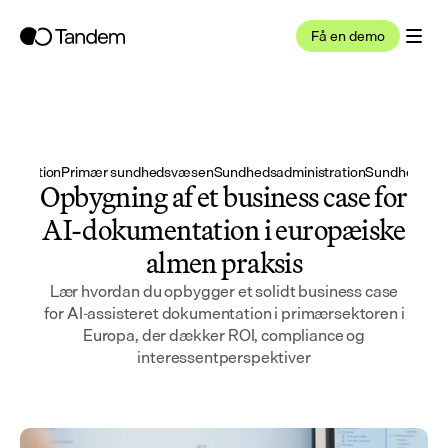
Få en demo
umentation
Primær sundhedsvæsen
Sundhedsadministration
Sundhed IT /
Opbygning af et business case for
AI-dokumentation i europæiske
almen praksis
Lær hvordan du opbygger et solidt business case
for AI-assisteret dokumentation i primærsektoren i
Europa, der dækker ROI, compliance og
interessentperspektiver