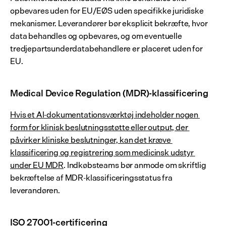
opbevares uden for EU/EØS uden specifikke juridiske 
mekanismer. Leverandører bør eksplicit bekræfte, hvor 
data behandles og opbevares, og om eventuelle 
tredjepartsunderdatabehandlere er placeret uden for 
EU.
Medical Device Regulation (MDR)-klassificering
Hvis et AI-dokumentationsværktøj indeholder nogen 
form for klinisk beslutningsstøtte eller output, der 
påvirker kliniske beslutninger, kan det kræve 
klassificering og registrering som medicinsk udstyr 
under EU MDR
. Indkøbsteams bør anmode om skriftlig 
bekræftelse af MDR-klassificeringsstatus fra 
leverandøren.
ISO 27001-certificering