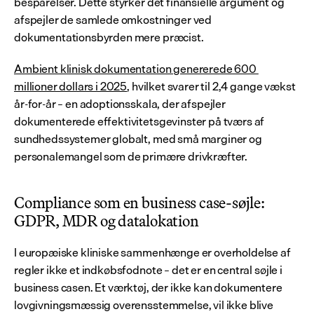
besparelser. Dette styrker det finansielle argument og 
afspejler de samlede omkostninger ved 
dokumentationsbyrden mere præcist.
Ambient klinisk dokumentation genererede 600 
millioner dollars i 2025
, hvilket svarer til 2,4 gange vækst 
år-for-år – en adoptionsskala, der afspejler 
dokumenterede effektivitetsgevinster på tværs af 
sundhedssystemer globalt, med små marginer og 
personalemangel som de primære drivkræfter.
Compliance som en business case-søjle: 
GDPR, MDR og datalokation
I europæiske kliniske sammenhænge er overholdelse af 
regler ikke et indkøbsfodnote – det er en central søjle i 
business casen. Et værktøj, der ikke kan dokumentere 
lovgivningsmæssig overensstemmelse, vil ikke blive 