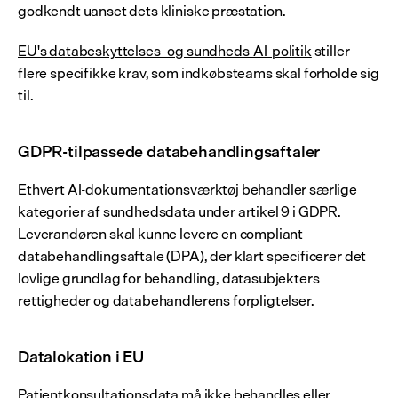
godkendt uanset dets kliniske præstation.
EU's databeskyttelses- og sundheds-AI-politik
 stiller 
flere specifikke krav, som indkøbsteams skal forholde sig 
til.
GDPR-tilpassede databehandlingsaftaler
Ethvert AI-dokumentationsværktøj behandler særlige 
kategorier af sundhedsdata under artikel 9 i GDPR. 
Leverandøren skal kunne levere en compliant 
databehandlingsaftale (DPA), der klart specificerer det 
lovlige grundlag for behandling, datasubjekters 
rettigheder og databehandlerens forpligtelser.
Datalokation i EU
Patientkonsultationsdata må ikke behandles eller 