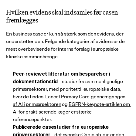
Hvilken evidens skal indsamles før casen 
fremlægges
En business case er kun så stærk som den evidens, der 
understøtter den. Følgende kategorier af evidens er de 
mest overbevisende for interne forslag i europæiske 
kliniske sammenhænge.
Peer-reviewet litteratur om besparelser i 
 – studier fra sammenlignelige 
dokumentationstid
primærsektorer, med prioritet til europæiske data, 
hvor de findes. 
Lancet Primary Care-gennemgangen 
af AI i primærsektoren
 og 
EGPRN-keynote-artiklen om 
AI for praktiserende læger
 er stærke 
referencepunkter.
Publicerede casestudier fra europæiske 
 – 
det svenske Capio-studie
 er den 
primærsektorer