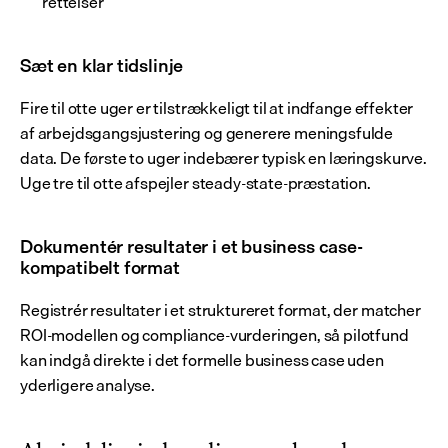
rettelser
Sæt en klar tidslinje
Fire til otte uger er tilstrækkeligt til at indfange effekter 
af arbejdsgangsjustering og generere meningsfulde 
data. De første to uger indebærer typisk en læringskurve. 
Uge tre til otte afspejler steady-state-præstation.
Dokumentér resultater i et business case-
kompatibelt format
Registrér resultater i et struktureret format, der matcher 
ROI-modellen og compliance-vurderingen, så pilotfund 
kan indgå direkte i det formelle business case uden 
yderligere analyse.