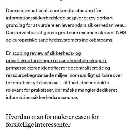
Denne internationalt anerkendte standard for 
informationssikkerhedsledelse giver et reviderbart 
grundlag for at vurdere en leverandørs sikkerhedsniveau. 
Den forventes i stigende grad som minimumskrav af NHS 
og europæiske sundhedssystemers indkøbsteams.
En 
scoping review af sikkerheds- og 
privatlivsudfordringer i e-sundhedsteknologier i 
primærsektoren
 identificerer decentraliserede og 
ressourcebegrænsede miljøer som særligt sårbare over 
for databeskyttelsesrisici – et fund, der er direkte 
relevant for praksisser, der måske mangler dedikeret 
informationssikkerhedsressource.
Hvordan man formulerer casen for 
forskellige interessenter