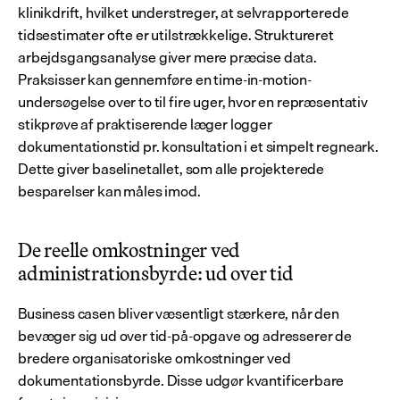
klinikdrift, hvilket understreger, at selvrapporterede 
tidsestimater ofte er utilstrækkelige. Struktureret 
arbejdsgangsanalyse giver mere præcise data. 
Praksisser kan gennemføre en time-in-motion-
undersøgelse over to til fire uger, hvor en repræsentativ 
stikprøve af praktiserende læger logger 
dokumentationstid pr. konsultation i et simpelt regneark. 
Dette giver baselinetallet, som alle projekterede 
besparelser kan måles imod.
De reelle omkostninger ved 
administrationsbyrde: ud over tid
Business casen bliver væsentligt stærkere, når den 
bevæger sig ud over tid-på-opgave og adresserer de 
bredere organisatoriske omkostninger ved 
dokumentationsbyrde. Disse udgør kvantificerbare 