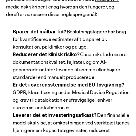
medicinsk skribent er
 og hvordan den fungerer, og 
derefter adressere disse nøglespørgsmål:
 Beslutningstagere har brug 
Sparer det målbar tid?
for kvantificerede estimater af tid sparet pr. 
konsultation, pr. kliniker og pr. uge.
 Casen skal adressere 
Reducerer det klinisk risiko?
dokumentationskvalitet, fejlrater, og om AI-
genererede notater lever op til samme eller højere 
standarder end manuelt producerede.
Er det i overensstemmelse med EU-lovgivning?
GDPR, klassificering under Medical Device Regulation 
og krav til datalokation er ufravigelige i enhver 
europæisk indkøbsproces.
 Den finansielle 
Leverer det et investeringsafkast?
model skal vise, at omkostningen ved værktøjet tjenes 
hjem gennem kapacitetsgevinster, reduceret 