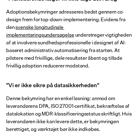
Adoptionsbekymringer adresseres bedst gennem co-
design frem for top-down-implementering. Evidens fra 
den 
svenske longitudinale 
implementeringsundersøgelse
 understreger vigtigheden 
af at involvere sundhedsprofessionelle i designet af AI-
baseret administrativ automatisering fra starten. At 
pilotere med frivillige, dele resultater åbent og tillade 
frivillig adoption reducerer modstand.
"Vi er ikke sikre på datasikkerheden"
Denne bekymring har en enkel løsning: anmod om 
leverandørens DPA, ISO 27001-certifikat, bekræftelse af 
datalokation og MDR-klassificeringsstatus skriftligt. Hvis 
leverandøren ikke kan levere dette, er bekymringen 
berettiget, og værktøjet bør ikke indkøbes.