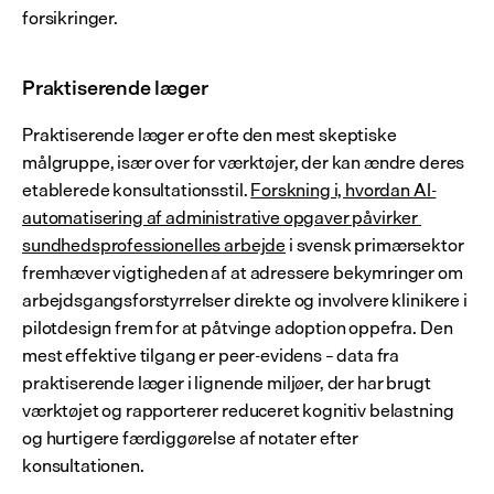
forsikringer.
Praktiserende læger
Praktiserende læger er ofte den mest skeptiske 
målgruppe, især over for værktøjer, der kan ændre deres 
etablerede konsultationsstil. 
Forskning i, hvordan AI-
automatisering af administrative opgaver påvirker 
sundhedsprofessionelles arbejde
 i svensk primærsektor 
fremhæver vigtigheden af at adressere bekymringer om 
arbejdsgangsforstyrrelser direkte og involvere klinikere i 
pilotdesign frem for at påtvinge adoption oppefra. Den 
mest effektive tilgang er peer-evidens – data fra 
praktiserende læger i lignende miljøer, der har brugt 
værktøjet og rapporterer reduceret kognitiv belastning 
og hurtigere færdiggørelse af notater efter 
konsultationen.