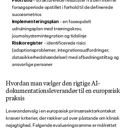
 – strukturerede resultater fra den interne 
Pilotfund
forsøgsperiode opstillet i forhold til de definerede 
succesmetrics
 – en faseopdelt 
Implementeringsplan
udrulningsplan med træningskrav, 
journalsystemintegration og tidslinje
 – identificerede risici 
Risikoregister
(adoptionsproblemer, integrationsudfordringer, 
datasikkerhedshændelser) med afbødningstiltag og 
ansvarlige personer
Hvordan man vælger den rigtige AI-
dokumentationsleverandør til en europæisk 
praksis
Leverandørvalg i en europæisk primærsektorkontekst 
kræver kriterier, der rækker ud over påstande om klinisk 
nøjagtighed. Følgende evalueringsramme er målrettet 