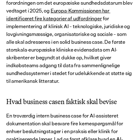
forordningen om det europæiske sundhedsdatarum blev 
vedtaget i 2025, og 
Europa-Kommissionen har 
identificeret fire kategorier af udfordringer
 for 
implementering af klinisk AI – teknologiske, juridiske og 
lovgivningsmæssige, organisatoriske og sociale – som 
alle skal adresseres i en solid business case. De første 
storskala-europæiske kliniske evidensdata om AI-
skribenter er begyndt at dukke op, hvilket giver 
indkøbsteams adgang til data fra sammenlignelige 
sundhedssystemer i stedet for udelukkende at støtte sig 
til amerikansk litteratur.
Hvad business casen faktisk skal bevise
En troværdig intern business case for AI-assisteret 
dokumentation skal besvare fire kernespørgsmål for 
enhver beslutningstager i en praksis eller klinik for 
praktiserende læger. Lad os først afklare 
hvad en AI-