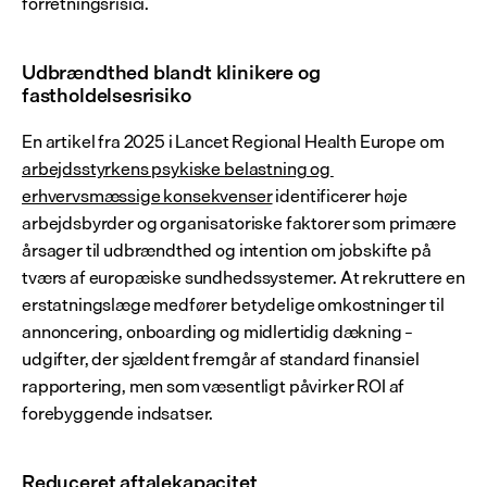
forretningsrisici.
Udbrændthed blandt klinikere og 
fastholdelsesrisiko
En artikel fra 2025 i Lancet Regional Health Europe om 
arbejdsstyrkens psykiske belastning og 
erhvervsmæssige konsekvenser
 identificerer høje 
arbejdsbyrder og organisatoriske faktorer som primære 
årsager til udbrændthed og intention om jobskifte på 
tværs af europæiske sundhedssystemer. At rekruttere en 
erstatningslæge medfører betydelige omkostninger til 
annoncering, onboarding og midlertidig dækning – 
udgifter, der sjældent fremgår af standard finansiel 
rapportering, men som væsentligt påvirker ROI af 
forebyggende indsatser.
Reduceret aftalekapacitet