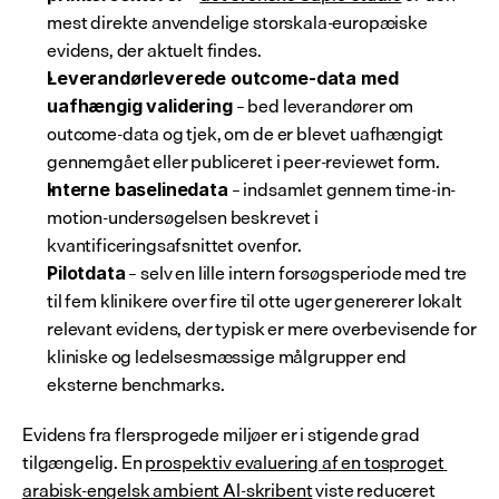
mest direkte anvendelige storskala-europæiske 
evidens, der aktuelt findes.
Leverandørleverede outcome-data med 
 – bed leverandører om 
uafhængig validering
outcome-data og tjek, om de er blevet uafhængigt 
gennemgået eller publiceret i peer-reviewet form.
 – indsamlet gennem time-in-
Interne baselinedata
motion-undersøgelsen beskrevet i 
kvantificeringsafsnittet ovenfor.
 – selv en lille intern forsøgsperiode med tre 
Pilotdata
til fem klinikere over fire til otte uger genererer lokalt 
relevant evidens, der typisk er mere overbevisende for 
kliniske og ledelsesmæssige målgrupper end 
eksterne benchmarks.
Evidens fra flersprogede miljøer er i stigende grad 
tilgængelig. En 
prospektiv evaluering af en tosproget 
arabisk-engelsk ambient AI-skribent
 viste reduceret 