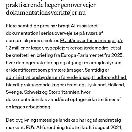
praktiserende læger genovervejer 
dokumentationsværktøjer nu
Flere samtidige pres har bragt AI-assisteret 
dokumentation i seriøs overvejelse på tværs af 
europæisk primærsektor. 
EU står over for en mangel på 
1,2 millioner læger, sygeplejersker og jordemødre
, et tal 
bekræftet i en briefing fra Europa-Parlamentet fra 2025, 
hvor demografisk aldring og afgang fra arbejdsstyrken 
er identificeret som primære årsager. Samtidig er 
administrationsbyrden en førende årsag til udbrændthed 
blandt praktiserende læger
 i Frankrig, Tyskland, Holland, 
Sverige, Schweiz og Storbritannien, hvor 
dokumentationskrav anslås at optage cirka tre timer af 
en læges arbejdsdag.
Det lovgivningsmæssige landskab har også ændret sig 
markant. EU's AI-forordning trådte i kraft i august 2024, 