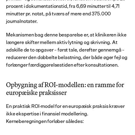
procent i dokumentationstid, fra 6,69 minutter til 4,71 
minutter pr. notat, på tværs af mere end 375.000 
journalnotater.
Mekanismen bag denne besparelse er, at klinikeren ikke 
længere skifter mellem aktiv lytning og skrivning. At 
adskille de to opgaver – først tale, derefter gennemgå – 
reducerer den dobbelte belastning, der både øger fejl og 
forlænger færdiggørelsestiden efter konsultationen.
Opbygning af ROI-modellen: en ramme for 
europæiske praksisser
En praktisk ROI-model for en europæisk praksis kræver 
ikke ekspertise i finansiel modellering. 
Kerneberegningen forløber således: