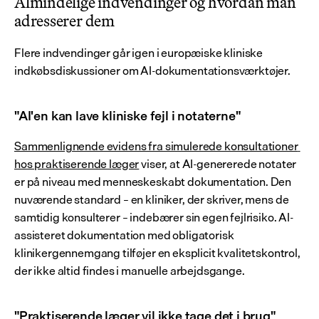
Almindelige indvendinger og hvordan man 
adresserer dem
Flere indvendinger går igen i europæiske kliniske 
indkøbsdiskussioner om AI-dokumentationsværktøjer.
"AI'en kan lave kliniske fejl i notaterne"
Sammenlignende evidens fra simulerede konsultationer 
hos praktiserende læger
 viser, at AI-genererede notater 
er på niveau med menneskeskabt dokumentation. Den 
nuværende standard – en kliniker, der skriver, mens de 
samtidig konsulterer – indebærer sin egen fejlrisiko. AI-
assisteret dokumentation med obligatorisk 
klinikergennemgang tilføjer en eksplicit kvalitetskontrol, 
der ikke altid findes i manuelle arbejdsgange.
"Praktiserende læger vil ikke tage det i brug"