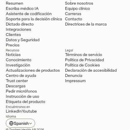
Resumen
Sobre nosotros
Escriba médico IA
Equipo clínico
Asistente de codificación
Carreras
Soporte para la decisión clínica
Contacto
Dictado directo
Directrices de la marca
Integraciones
Clientes
Datos y Seguridad
Precios
Recursos
Legal
Noticias
Términos de servicio
Conocimiento
Política de Privacidad
Investigación
Política de Cookies
Actualizaciones de productos
Declaración de accesibilidad
Centro de ayuda
Denuncia
Trust center
Impressum
Descargas
Pedir micrófonos
Instrucción de uso
Etiqueta del producto
Encuéntranos en
LinkedIn
Youtube
Idioma
Select Language
Spanish
© Tandem Health AB 2026