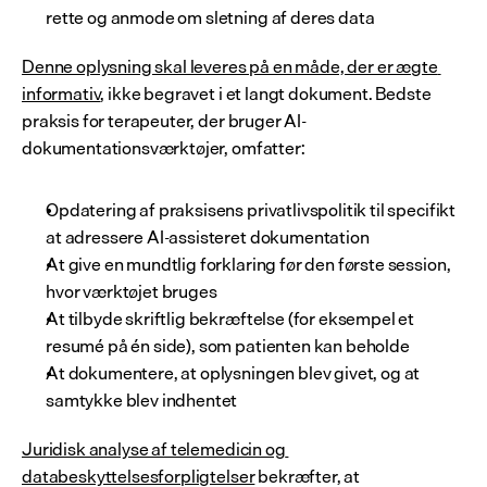
rette og anmode om sletning af deres data
Denne oplysning skal leveres på en måde, der er ægte 
informativ
, ikke begravet i et langt dokument. Bedste 
praksis for terapeuter, der bruger AI-
dokumentationsværktøjer, omfatter:
Opdatering af praksisens privatlivspolitik til specifikt 
at adressere AI-assisteret dokumentation
At give en mundtlig forklaring før den første session, 
hvor værktøjet bruges
At tilbyde skriftlig bekræftelse (for eksempel et 
resumé på én side), som patienten kan beholde
At dokumentere, at oplysningen blev givet, og at 
samtykke blev indhentet
Juridisk analyse af telemedicin og 
databeskyttelsesforpligtelser
 bekræfter, at 