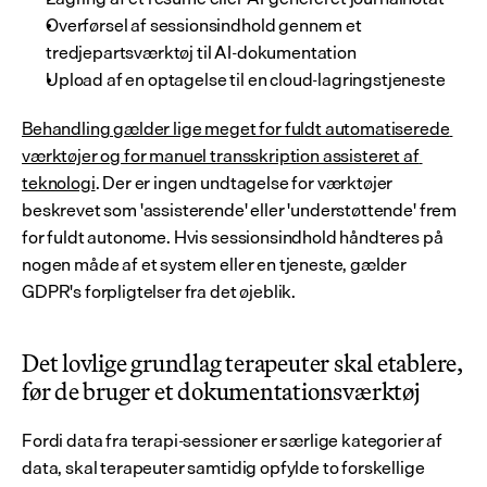
Overførsel af sessionsindhold gennem et 
tredjepartsværktøj til AI-dokumentation
Upload af en optagelse til en cloud-lagringstjeneste
Behandling gælder lige meget for fuldt automatiserede 
værktøjer og for manuel transskription assisteret af 
teknologi
. Der er ingen undtagelse for værktøjer 
beskrevet som 'assisterende' eller 'understøttende' frem 
for fuldt autonome. Hvis sessionsindhold håndteres på 
nogen måde af et system eller en tjeneste, gælder 
GDPR's forpligtelser fra det øjeblik.
Det lovlige grundlag terapeuter skal etablere, 
før de bruger et dokumentationsværktøj
Fordi data fra terapi-sessioner er særlige kategorier af 
data, skal terapeuter samtidig opfylde to forskellige 