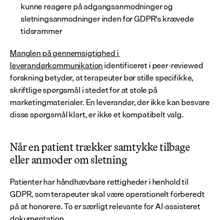
kunne reagere på adgangsanmodninger og 
sletningsanmodninger inden for GDPR's krævede 
tidsrammer
Manglen på gennemsigtighed i 
leverandørkommunikation
 identificeret i peer-reviewed 
forskning betyder, at terapeuter bør stille specifikke, 
skriftlige spørgsmål i stedet for at stole på 
marketingmaterialer. En leverandør, der ikke kan besvare 
disse spørgsmål klart, er ikke et kompatibelt valg.
Når en patient trækker samtykke tilbage 
eller anmoder om sletning
Patienter har håndhævbare rettigheder i henhold til 
GDPR, som terapeuter skal være operationelt forberedt 
på at honorere. To er særligt relevante for AI-assisteret 
dokumentation.