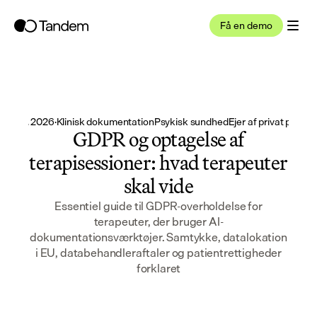
Få en demo
18. jun. 2026
·
Klinisk dokumentation
Psykisk sundhed
Ejer af privat praksi
GDPR og optagelse af
terapisessioner: hvad terapeuter
skal vide
Essentiel guide til GDPR-overholdelse for
terapeuter, der bruger AI-
dokumentationsværktøjer. Samtykke, datalokation
i EU, databehandleraftaler og patientrettigheder
forklaret