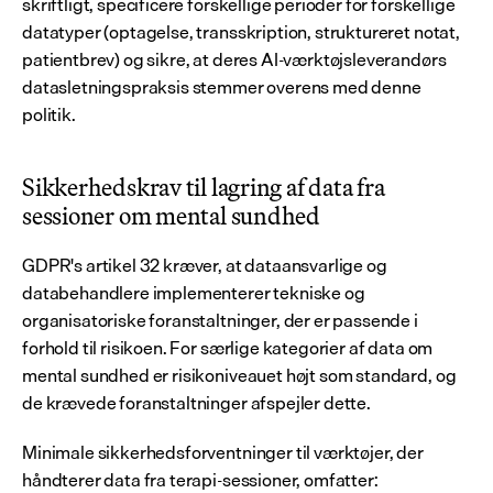
skriftligt, specificere forskellige perioder for forskellige 
datatyper (optagelse, transskription, struktureret notat, 
patientbrev) og sikre, at deres AI-værktøjsleverandørs 
datasletningspraksis stemmer overens med denne 
politik.
Sikkerhedskrav til lagring af data fra 
sessioner om mental sundhed
GDPR's artikel 32 kræver, at dataansvarlige og 
databehandlere implementerer tekniske og 
organisatoriske foranstaltninger, der er passende i 
forhold til risikoen. For særlige kategorier af data om 
mental sundhed er risikoniveauet højt som standard, og 
de krævede foranstaltninger afspejler dette.
Minimale sikkerhedsforventninger til værktøjer, der 
håndterer data fra terapi-sessioner, omfatter: