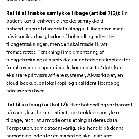
 En 
Ret til at trække samtykke tilbage (artikel 7(3)):
patient kan til enhver tid trække samtykke til 
behandlingen af deres data tilbage. Tilbagetrækning 
påvirker ikke lovligheden af behandling udført før 
tilbagetrækningen, men den skal træde i kraft 
fremadrettet. 
Forskning i implementering af 
tilbagetrækning af samtykke i sundhedsdatakontekster
fremhæver den operationelle kompleksitet: data kan 
eksistere på tværs af flere systemer, AI-værktøjet, en 
cloud-backup, en lokal kopi, og skal identificeres og 
adresseres i hver.
 Hvor behandling var baseret 
Ret til sletning (artikel 17):
på samtykke, har en patient, der trækker samtykke 
tilbage, ret til at anmode om sletning af deres data. 
Terapeuten, som dataansvarlig, skal handle på denne 
anmodning inden for en måned og skal instruere 