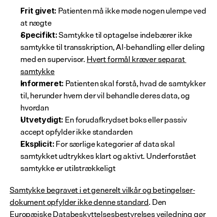
 Patienten må ikke møde nogen ulempe ved 
Frit givet:
at nægte
 Samtykke til optagelse indebærer ikke 
Specifikt:
samtykke til transskription, AI-behandling eller deling 
med en supervisor. 
Hvert formål kræver separat 
samtykke
 Patienten skal forstå, hvad de samtykker 
Informeret:
til, herunder hvem der vil behandle deres data, og 
hvordan
 En forudafkrydset boks eller passiv 
Utvetydigt:
accept opfylder ikke standarden
 For særlige kategorier af data skal 
Eksplicit:
samtykket udtrykkes klart og aktivt. Underforstået 
samtykke er utilstrækkeligt
Samtykke begravet i et generelt vilkår og betingelser-
dokument opfylder ikke denne standard
. Den 
Europæiske Databeskyttelsesbestyrelses vejledning gør 