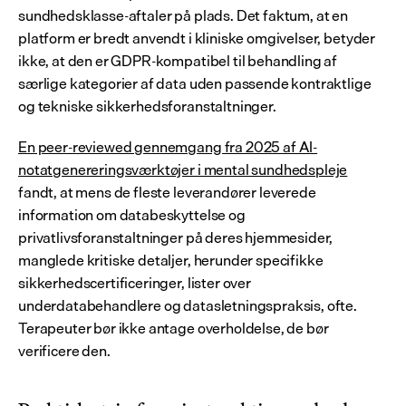
sundhedsklasse-aftaler på plads. Det faktum, at en 
platform er bredt anvendt i kliniske omgivelser, betyder 
ikke, at den er GDPR-kompatibel til behandling af 
særlige kategorier af data uden passende kontraktlige 
og tekniske sikkerhedsforanstaltninger.
En peer-reviewed gennemgang fra 2025 af AI-
notatgenereringsværktøjer i mental sundhedspleje
fandt, at mens de fleste leverandører leverede 
information om databeskyttelse og 
privatlivsforanstaltninger på deres hjemmesider, 
manglede kritiske detaljer, herunder specifikke 
sikkerhedscertificeringer, lister over 
underdatabehandlere og datasletningspraksis, ofte. 
Terapeuter bør ikke antage overholdelse, de bør 
verificere den.