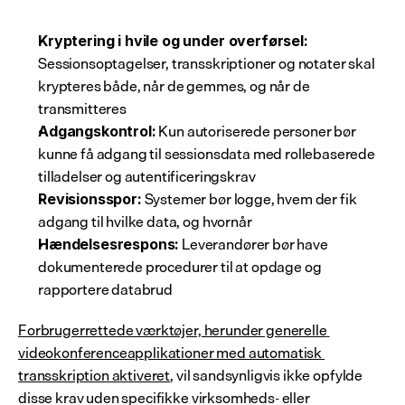
Kryptering i hvile og under overførsel:
Sessionsoptagelser, transskriptioner og notater skal 
krypteres både, når de gemmes, og når de 
transmitteres
 Kun autoriserede personer bør 
Adgangskontrol:
kunne få adgang til sessionsdata med rollebaserede 
tilladelser og autentificeringskrav
 Systemer bør logge, hvem der fik 
Revisionsspor:
adgang til hvilke data, og hvornår
 Leverandører bør have 
Hændelsesrespons:
dokumenterede procedurer til at opdage og 
rapportere databrud
Forbrugerrettede værktøjer, herunder generelle 
videokonferenceapplikationer med automatisk 
transskription aktiveret
, vil sandsynligvis ikke opfylde 
disse krav uden specifikke virksomheds- eller 