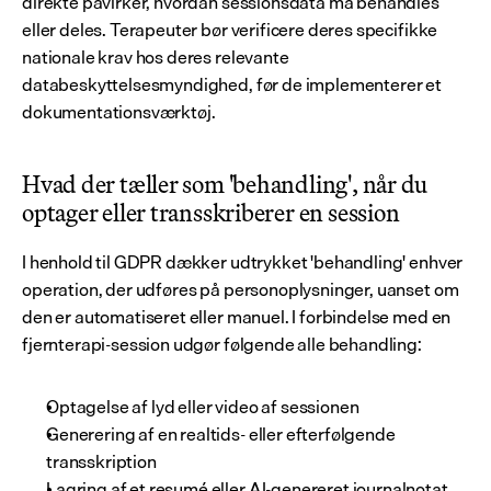
direkte påvirker, hvordan sessionsdata må behandles 
eller deles. Terapeuter bør verificere deres specifikke 
nationale krav hos deres relevante 
databeskyttelsesmyndighed, før de implementerer et 
dokumentationsværktøj.
Hvad der tæller som 'behandling', når du 
optager eller transskriberer en session
I henhold til GDPR dækker udtrykket 'behandling' enhver 
operation, der udføres på personoplysninger, uanset om 
den er automatiseret eller manuel. I forbindelse med en 
fjernterapi-session udgør følgende alle behandling:
Optagelse af lyd eller video af sessionen
Generering af en realtids- eller efterfølgende 
transskription
Lagring af et resumé eller AI-genereret journalnotat