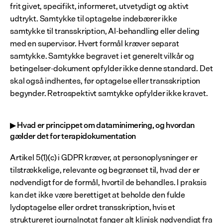
frit givet, specifikt, informeret, utvetydigt og aktivt 
udtrykt. Samtykke til optagelse indebærer ikke 
samtykke til transskription, AI-behandling eller deling 
med en supervisor. Hvert formål kræver separat 
samtykke. Samtykke begravet i et generelt vilkår og 
betingelser-dokument opfylder ikke denne standard. Det 
skal også indhentes, før optagelse eller transskription 
begynder. Retrospektivt samtykke opfylder ikke kravet.
▶ Hvad er princippet om dataminimering, og hvordan 
gælder det for terapidokumentation
Artikel 5(1)(c) i GDPR kræver, at personoplysninger er 
tilstrækkelige, relevante og begrænset til, hvad der er 
nødvendigt for de formål, hvortil de behandles. I praksis 
kan det ikke være berettiget at beholde den fulde 
lydoptagelse eller ordret transskription, hvis et 
struktureret journalnotat fanger alt klinisk nødvendigt fra 