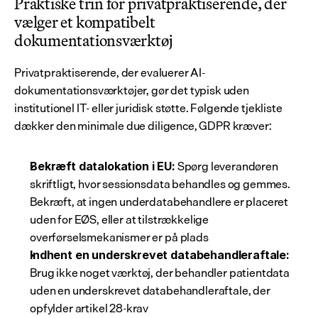
Praktiske trin for privatpraktiserende, der 
vælger et kompatibelt 
dokumentationsværktøj
Privatpraktiserende, der evaluerer AI-
dokumentationsværktøjer, gør det typisk uden 
institutionel IT- eller juridisk støtte. Følgende tjekliste 
dækker den minimale due diligence, GDPR kræver:
 Spørg leverandøren 
Bekræft datalokation i EU:
skriftligt, hvor sessionsdata behandles og gemmes. 
Bekræft, at ingen underdatabehandlere er placeret 
uden for EØS, eller at tilstrækkelige 
overførselsmekanismer er på plads
Indhent en underskrevet databehandleraftale:
Brug ikke noget værktøj, der behandler patientdata 
uden en underskrevet databehandleraftale, der 
opfylder artikel 28-krav