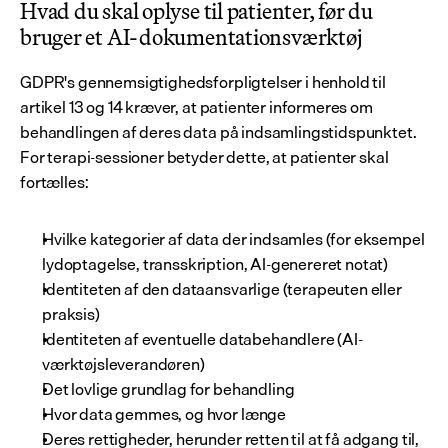
Hvad du skal oplyse til patienter, før du 
bruger et AI-dokumentationsværktøj
GDPR's gennemsigtighedsforpligtelser i henhold til 
artikel 13 og 14 kræver, at patienter informeres om 
behandlingen af deres data på indsamlingstidspunktet. 
For terapi-sessioner betyder dette, at patienter skal 
fortælles:
Hvilke kategorier af data der indsamles (for eksempel 
lydoptagelse, transskription, AI-genereret notat)
Identiteten af den dataansvarlige (terapeuten eller 
praksis)
Identiteten af eventuelle databehandlere (AI-
værktøjsleverandøren)
Det lovlige grundlag for behandling
Hvor data gemmes, og hvor længe
Deres rettigheder, herunder retten til at få adgang til, 