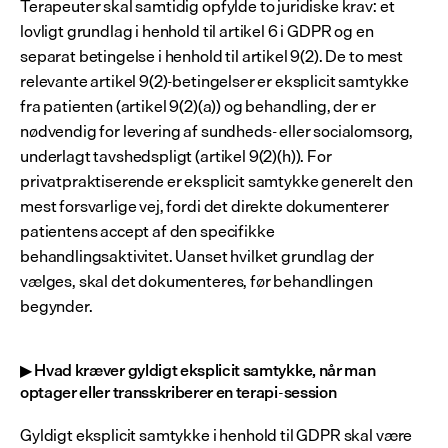
Terapeuter skal samtidig opfylde to juridiske krav: et 
lovligt grundlag i henhold til artikel 6 i GDPR og en 
separat betingelse i henhold til artikel 9(2). De to mest 
relevante artikel 9(2)-betingelser er eksplicit samtykke 
fra patienten (artikel 9(2)(a)) og behandling, der er 
nødvendig for levering af sundheds- eller socialomsorg, 
underlagt tavshedspligt (artikel 9(2)(h)). For 
privatpraktiserende er eksplicit samtykke generelt den 
mest forsvarlige vej, fordi det direkte dokumenterer 
patientens accept af den specifikke 
behandlingsaktivitet. Uanset hvilket grundlag der 
vælges, skal det dokumenteres, før behandlingen 
begynder.
▶ Hvad kræver gyldigt eksplicit samtykke, når man 
optager eller transskriberer en terapi-session
Gyldigt eksplicit samtykke i henhold til GDPR skal være 