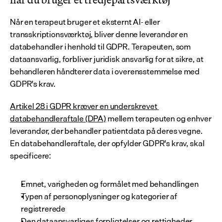
Når en terapeut bruger et eksternt AI- eller 
transskriptionsværktøj, bliver denne leverandør en 
databehandler i henhold til GDPR. Terapeuten, som 
dataansvarlig, forbliver juridisk ansvarlig for at sikre, at 
behandleren håndterer data i overensstemmelse med 
GDPR's krav.
Artikel 28 i GDPR kræver en underskrevet 
databehandleraftale (DPA)
 mellem terapeuten og enhver 
leverandør, der behandler patientdata på deres vegne. 
En databehandleraftale, der opfylder GDPR's krav, skal 
specificere:
Emnet, varigheden og formålet med behandlingen
Typen af personoplysninger og kategorier af 
registrerede
Den dataansvarliges forpligtelser og rettigheder