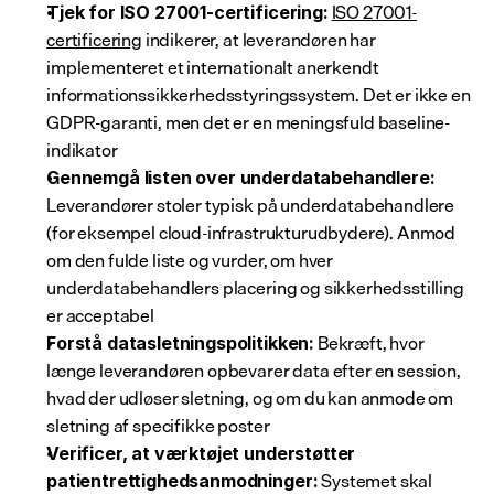
ISO 27001-
Tjek for ISO 27001-certificering:
certificering
 indikerer, at leverandøren har 
implementeret et internationalt anerkendt 
informationssikkerhedsstyringssystem. Det er ikke en 
GDPR-garanti, men det er en meningsfuld baseline-
indikator
Gennemgå listen over underdatabehandlere:
Leverandører stoler typisk på underdatabehandlere 
(for eksempel cloud-infrastrukturudbydere). Anmod 
om den fulde liste og vurder, om hver 
underdatabehandlers placering og sikkerhedsstilling 
er acceptabel
 Bekræft, hvor 
Forstå datasletningspolitikken:
længe leverandøren opbevarer data efter en session, 
hvad der udløser sletning, og om du kan anmode om 
sletning af specifikke poster
Verificer, at værktøjet understøtter 
 Systemet skal 
patientrettighedsanmodninger: