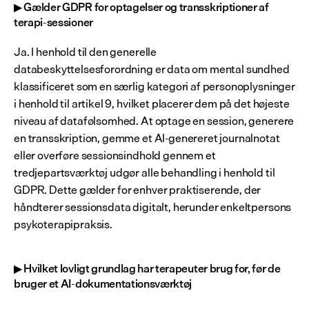
▶ Gælder GDPR for optagelser og transskriptioner af 
terapi-sessioner
Ja. I henhold til den generelle 
databeskyttelsesforordning er data om mental sundhed 
klassificeret som en særlig kategori af personoplysninger 
i henhold til artikel 9, hvilket placerer dem på det højeste 
niveau af datafølsomhed. At optage en session, generere 
en transskription, gemme et AI-genereret journalnotat 
eller overføre sessionsindhold gennem et 
tredjepartsværktøj udgør alle behandling i henhold til 
GDPR. Dette gælder for enhver praktiserende, der 
håndterer sessionsdata digitalt, herunder enkeltpersons 
psykoterapipraksis.
▶ Hvilket lovligt grundlag har terapeuter brug for, før de 
bruger et AI-dokumentationsværktøj