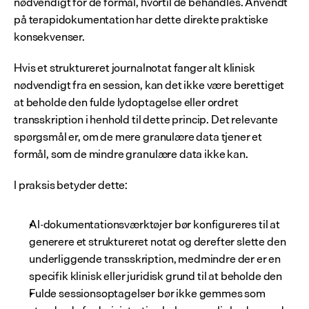
nødvendigt for de formål, hvortil de behandles. Anvendt 
på terapidokumentation har dette direkte praktiske 
konsekvenser.
Hvis et struktureret journalnotat fanger alt klinisk 
nødvendigt fra en session, kan det ikke være berettiget 
at beholde den fulde lydoptagelse eller ordret 
transskription i henhold til dette princip. Det relevante 
spørgsmål er, om de mere granulære data tjener et 
formål, som de mindre granulære data ikke kan.
I praksis betyder dette:
AI-dokumentationsværktøjer bør konfigureres til at 
generere et struktureret notat og derefter slette den 
underliggende transskription, medmindre der er en 
specifik klinisk eller juridisk grund til at beholde den
Fulde sessionsoptagelser bør ikke gemmes som 