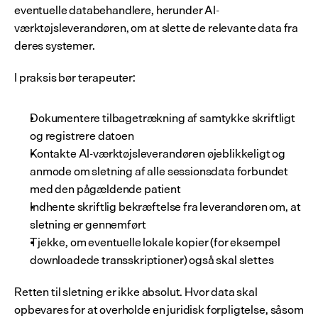
eventuelle databehandlere, herunder AI-
værktøjsleverandøren, om at slette de relevante data fra 
deres systemer.
I praksis bør terapeuter:
Dokumentere tilbagetrækning af samtykke skriftligt 
og registrere datoen
Kontakte AI-værktøjsleverandøren øjeblikkeligt og 
anmode om sletning af alle sessionsdata forbundet 
med den pågældende patient
Indhente skriftlig bekræftelse fra leverandøren om, at 
sletning er gennemført
Tjekke, om eventuelle lokale kopier (for eksempel 
downloadede transskriptioner) også skal slettes
Retten til sletning er ikke absolut. Hvor data skal 
opbevares for at overholde en juridisk forpligtelse, såsom 