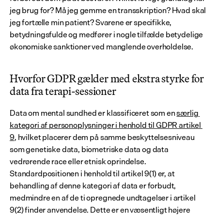
jeg brug for? Må jeg gemme en transskription? Hvad skal 
jeg fortælle min patient? Svarene er specifikke, 
betydningsfulde og medfører i nogle tilfælde betydelige 
økonomiske sanktioner ved manglende overholdelse.
Hvorfor GDPR gælder med ekstra styrke for 
data fra terapi-sessioner
Data om mental sundhed er klassificeret som en 
særlig 
kategori af personoplysninger i henhold til GDPR artikel 
9
, hvilket placerer dem på samme beskyttelsesniveau 
som genetiske data, biometriske data og data 
vedrørende race eller etnisk oprindelse. 
Standardpositionen i henhold til artikel 9(1) er, at 
behandling af denne kategori af data er forbudt, 
medmindre en af de ti opregnede undtagelser i artikel 
9(2) finder anvendelse. Dette er en væsentligt højere 