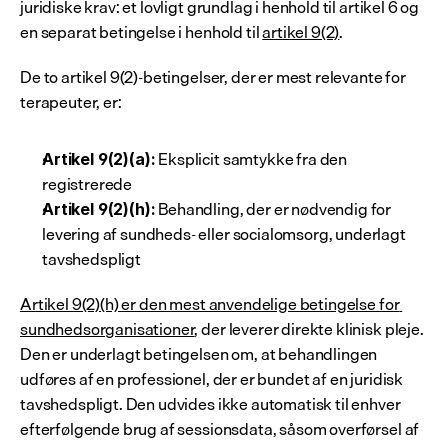
juridiske krav: et lovligt grundlag i henhold til artikel 6 og 
en separat betingelse i henhold til 
artikel 9(2)
.
De to artikel 9(2)-betingelser, der er mest relevante for 
terapeuter, er:
 Eksplicit samtykke fra den 
Artikel 9(2)(a):
registrerede
 Behandling, der er nødvendig for 
Artikel 9(2)(h):
levering af sundheds- eller socialomsorg, underlagt 
tavshedspligt
Artikel 9(2)(h) er den mest anvendelige betingelse for 
sundhedsorganisationer
, der leverer direkte klinisk pleje. 
Den er underlagt betingelsen om, at behandlingen 
udføres af en professionel, der er bundet af en juridisk 
tavshedspligt. Den udvides ikke automatisk til enhver 
efterfølgende brug af sessionsdata, såsom overførsel af 