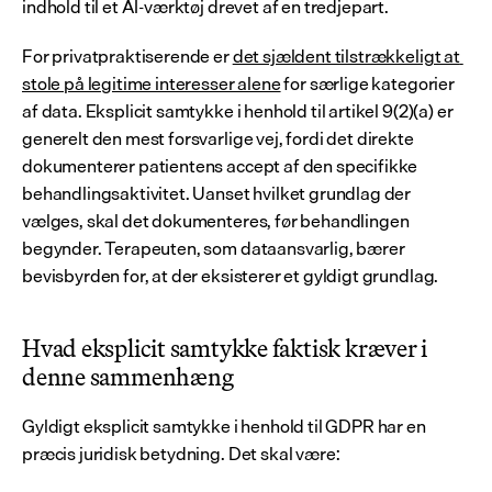
indhold til et AI-værktøj drevet af en tredjepart.
For privatpraktiserende er 
det sjældent tilstrækkeligt at 
stole på legitime interesser alene
 for særlige kategorier 
af data. Eksplicit samtykke i henhold til artikel 9(2)(a) er 
generelt den mest forsvarlige vej, fordi det direkte 
dokumenterer patientens accept af den specifikke 
behandlingsaktivitet. Uanset hvilket grundlag der 
vælges, skal det dokumenteres, før behandlingen 
begynder. Terapeuten, som dataansvarlig, bærer 
bevisbyrden for, at der eksisterer et gyldigt grundlag.
Hvad eksplicit samtykke faktisk kræver i 
denne sammenhæng
Gyldigt eksplicit samtykke i henhold til GDPR har en 
præcis juridisk betydning. Det skal være: