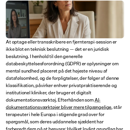
At optage eller transskribere en fjernterapi-session er 
ikke blot en teknisk beslutning — det er en juridisk 
beslutning. I henhold til den generelle 
databeskyttelsesforordning (GDPR) er oplysninger om 
mental sundhed placeret på det højeste niveau af 
datafølsomhed, og de forpligtelser, der følger af denne 
klassifikation, påvirker enhver privatpraktiserende og 
institutionel kliniker, der bruger et digitalt 
dokumentationsværktøj. Efterhånden som 
AI-
dokumentationsværktøjer bliver mere tilgængelige
, står 
terapeuter i hele Europa i stigende grad over for 
spørgsmål, som deres uddannelse sjældent har 
forberedt dem på at besvare: Hvilket lovligt grundlag har 