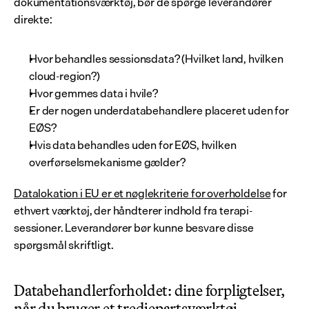
dokumentationsværktøj, bør de spørge leverandører 
direkte:
Hvor behandles sessionsdata? (Hvilket land, hvilken 
cloud-region?)
Hvor gemmes data i hvile?
Er der nogen underdatabehandlere placeret uden for 
EØS?
Hvis data behandles uden for EØS, hvilken 
overførselsmekanisme gælder?
Datalokation i EU er et nøglekriterie for overholdelse
 for 
ethvert værktøj, der håndterer indhold fra terapi-
sessioner. Leverandører bør kunne besvare disse 
spørgsmål skriftligt.
Databehandlerforholdet: dine forpligtelser, 
når du bruger et tredjepartsværktøj