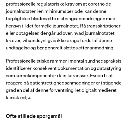
professionelle regulatoriske krav om at opretholde 
journalnotater i en minimumsperiode, kan denne 
forpligtelse tilsidesætte sletningsanmodningen med 
hensyn til det formelle journalnotat. Rå transskriptioner 
eller optagelser, der går ud over, hvad journalnotatet 
kræver, vil sandsynligvis ikke drage fordel af denne 
undtagelse og bør generelt slettes efter anmodning.
Professionelle etiske rammer i mental sundhedspraksis 
identificerer konsekvent dokumentation og datastyring 
som kernekomponenter i klinikeransvar. Evnen til at 
reagere på patientrettighedsanmodninger er i stigende 
grad en del af denne forventning i et digitalt medieret 
klinisk miljø.
Ofte stillede spørgsmål