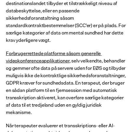
destinationslandet tilbyder et tilstrækkeligt niveau af 
databeskyttelse, eller en passende 
sikkerhedsforanstaltning såsom 
standardkontraktbestemmelser (SCC'er) er på plads. For 
særlige kategorier af data om mental sundhed har dette 
krav yderligere vægt.
Forbrugerrettede platforme såsom generelle 
videokonferenceapplikationer
, selv velkendte, behandler 
og gemmer ofte data på servere uden for EØS og tilbyder 
muligvis ikke de kontraktlige sikkerhedsforanstaltninger, 
GDPR kræver for sundhedsdata. En terapeut, der bruger 
en sådan platform til en fjernsession med automatisk 
transskription aktiveret, kan overføre særlige kategorier 
af data til et tredjeland uden en gyldig juridisk 
mekanisme.
Når terapeuter evaluerer et transskriptions- eller AI-