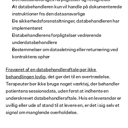
At databehandleren kun vil handle på dokumenterede 
instruktioner fra den dataansvarlige
De sikkerhedsforanstaltninger, databehandleren har 
implementeret
Databehandlerens forpligtelser vedrørende 
underdatabehandlere
Bestemmelser om datasletning eller returnering ved 
kontraktens ophør
Fraværet af en databehandleraftale gør ikke 
behandlingen lovlig
, det gør det til en overtrædelse. 
Terapeuter bør ikke bruge noget værktøj, der behandler 
patientens sessionsdata, uden først at indhente en 
underskrevet databehandleraftale. Hvis en leverandør er 
uvillig eller ude af stand til at levere en, er det i sig selv et 
signal om manglende overholdelse.