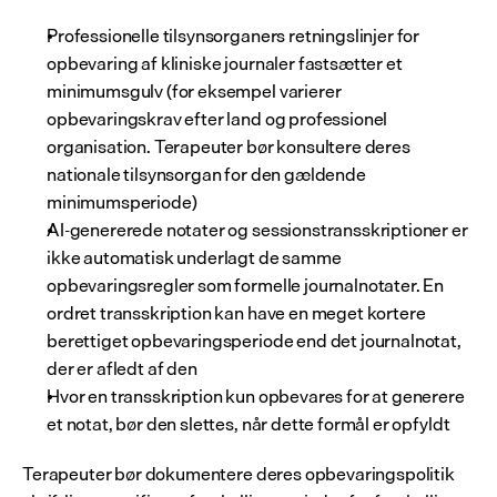
Professionelle tilsynsorganers retningslinjer for 
opbevaring af kliniske journaler fastsætter et 
minimumsgulv (for eksempel varierer 
opbevaringskrav efter land og professionel 
organisation. Terapeuter bør konsultere deres 
nationale tilsynsorgan for den gældende 
minimumsperiode)
AI-genererede notater og sessionstransskriptioner er 
ikke automatisk underlagt de samme 
opbevaringsregler som formelle journalnotater. En 
ordret transskription kan have en meget kortere 
berettiget opbevaringsperiode end det journalnotat, 
der er afledt af den
Hvor en transskription kun opbevares for at generere 
et notat, bør den slettes, når dette formål er opfyldt
Terapeuter bør dokumentere deres opbevaringspolitik 