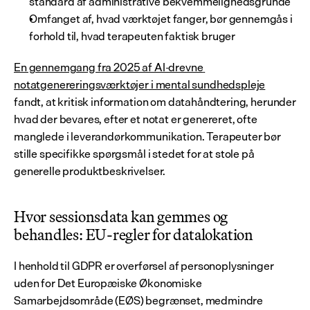
standard af administrative bekvemmelighedsgrunde
Omfanget af, hvad værktøjet fanger, bør gennemgås i 
forhold til, hvad terapeuten faktisk bruger
En gennemgang fra 2025 af AI-drevne 
notatgenereringsværktøjer i mental sundhedspleje
fandt, at kritisk information om datahåndtering, herunder 
hvad der bevares, efter et notat er genereret, ofte 
manglede i leverandørkommunikation. Terapeuter bør 
stille specifikke spørgsmål i stedet for at stole på 
generelle produktbeskrivelser.
Hvor sessionsdata kan gemmes og 
behandles: EU-regler for datalokation
I henhold til GDPR er overførsel af personoplysninger 
uden for Det Europæiske Økonomiske 
Samarbejdsområde (EØS) begrænset, medmindre 