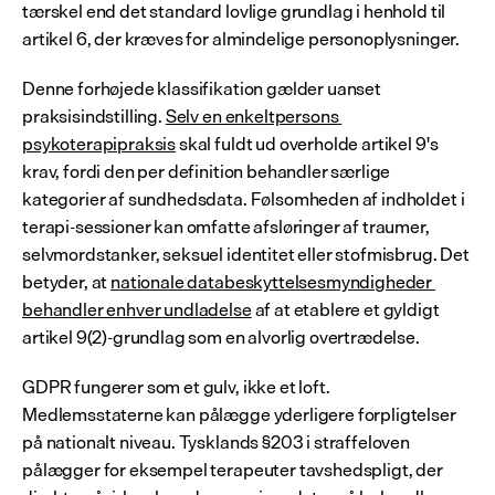
tærskel end det standard lovlige grundlag i henhold til 
artikel 6, der kræves for almindelige personoplysninger.
Denne forhøjede klassifikation gælder uanset 
praksisindstilling. 
Selv en enkeltpersons 
psykoterapipraksis
 skal fuldt ud overholde artikel 9's 
krav, fordi den per definition behandler særlige 
kategorier af sundhedsdata. Følsomheden af indholdet i 
terapi-sessioner kan omfatte afsløringer af traumer, 
selvmordstanker, seksuel identitet eller stofmisbrug. Det 
betyder, at 
nationale databeskyttelsesmyndigheder 
behandler enhver undladelse
 af at etablere et gyldigt 
artikel 9(2)-grundlag som en alvorlig overtrædelse.
GDPR fungerer som et gulv, ikke et loft. 
Medlemsstaterne kan pålægge yderligere forpligtelser 
på nationalt niveau. Tysklands §203 i straffeloven 
pålægger for eksempel terapeuter tavshedspligt, der 