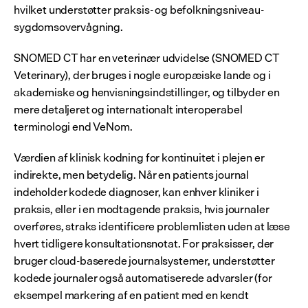
hvilket understøtter praksis- og befolkningsniveau-
sygdomsovervågning.
SNOMED CT har en veterinær udvidelse (SNOMED CT 
Veterinary), der bruges i nogle europæiske lande og i 
akademiske og henvisningsindstillinger, og tilbyder en 
mere detaljeret og internationalt interoperabel 
terminologi end VeNom.
Værdien af klinisk kodning for kontinuitet i plejen er 
indirekte, men betydelig. Når en patients journal 
indeholder kodede diagnoser, kan enhver kliniker i 
praksis, eller i en modtagende praksis, hvis journaler 
overføres, straks identificere problemlisten uden at læse 
hvert tidligere konsultationsnotat. For praksisser, der 
bruger cloud-baserede journalsystemer, understøtter 
kodede journaler også automatiserede advarsler (for 
eksempel markering af en patient med en kendt 