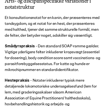
Arts- og disciplinspecifikke variationer i 
notatstruktur
Et konsultationsnotat for en kanin, der præsenteres med 
tandsygdom, og et notat for en hest, der præsenteres 
med halthed, tjener det samme strukturelle formål, men 
de felter, der betyder noget, adskiller sig væsentligt.
 – Den standard SOAP-ramme gælder. 
Smådyrspraksis
Vigtige yderligere felter inkluderer kropsvægt (essentiel 
for dosering), body condition score samt vaccinations- og 
parasitforebyggelsesstatus. For katte og hunde er 
mikrochipnummer en standardidentifikator.
 – Notater inkluderer typisk mere 
Hestepraksis
detaljerede lokomotoriske undersøgelsesfund (lem for 
lem, med graderingsskalaer såsom American 
Association of Equine Practitioners' halthedsskala), 
hovbehandlingshistorik og arbejds- og 