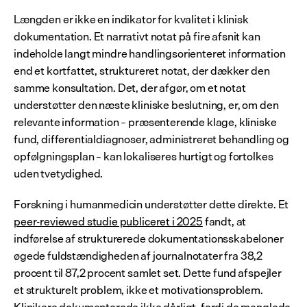
Længden er ikke en indikator for kvalitet i klinisk 
dokumentation. Et narrativt notat på fire afsnit kan 
indeholde langt mindre handlingsorienteret information 
end et kortfattet, struktureret notat, der dækker den 
samme konsultation. Det, der afgør, om et notat 
understøtter den næste kliniske beslutning, er, om den 
relevante information – præsenterende klage, kliniske 
fund, differentialdiagnoser, administreret behandling og 
opfølgningsplan – kan lokaliseres hurtigt og fortolkes 
uden tvetydighed.
Forskning i humanmedicin understøtter dette direkte. Et 
peer-reviewed studie publiceret i 2025
 fandt, at 
indførelse af strukturerede dokumentationsskabeloner 
øgede fuldstændigheden af journalnotater fra 38,2 
procent til 87,2 procent samlet set. Dette fund afspejler 
et strukturelt problem, ikke et motivationsproblem. 