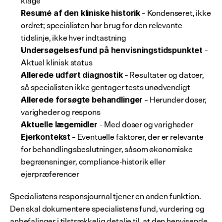
klage
 – Kondenseret, ikke 
Resumé af den kliniske historik
ordret; specialisten har brug for den relevante 
tidslinje, ikke hver indtastning
 – 
Undersøgelsesfund på henvisningstidspunktet
Aktuel klinisk status
 – Resultater og datoer, 
Allerede udført diagnostik
så specialisten ikke gentager tests unødvendigt
 – Herunder doser, 
Allerede forsøgte behandlinger
varigheder og respons
 – Med doser og varigheder
Aktuelle lægemidler
 – Eventuelle faktorer, der er relevante 
Ejerkontekst
for behandlingsbeslutninger, såsom økonomiske 
begrænsninger, compliance-historik eller 
ejerpræferencer
Specialistens responsjournal tjener en anden funktion. 
Den skal dokumentere specialistens fund, vurdering og 
anbefalinger i tilstrækkelig detalje til, at den henvisende 