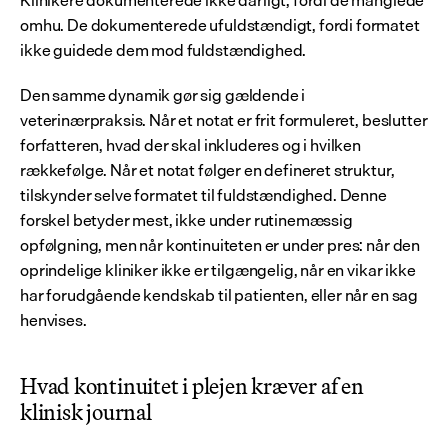
Klinikere dokumenterede ikke dårligt, fordi de manglede 
omhu. De dokumenterede ufuldstændigt, fordi formatet 
ikke guidede dem mod fuldstændighed.
Den samme dynamik gør sig gældende i 
veterinærpraksis. Når et notat er frit formuleret, beslutter 
forfatteren, hvad der skal inkluderes og i hvilken 
rækkefølge. Når et notat følger en defineret struktur, 
tilskynder selve formatet til fuldstændighed. Denne 
forskel betyder mest, ikke under rutinemæssig 
opfølgning, men når kontinuiteten er under pres: når den 
oprindelige kliniker ikke er tilgængelig, når en vikar ikke 
har forudgående kendskab til patienten, eller når en sag 
henvises.
Hvad kontinuitet i plejen kræver af en 
klinisk journal