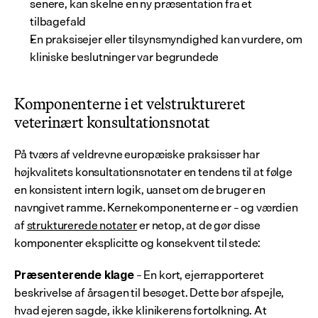
senere, kan skelne en ny præsentation fra et 
tilbagefald
En praksisejer eller tilsynsmyndighed kan vurdere, om 
kliniske beslutninger var begrundede
Komponenterne i et velstruktureret 
veterinært konsultationsnotat
På tværs af veldrevne europæiske praksisser har 
højkvalitets konsultationsnotater en tendens til at følge 
en konsistent intern logik, uanset om de bruger en 
navngivet ramme. Kernekomponenterne er – og værdien 
af 
strukturerede notater
 er netop, at de gør disse 
komponenter eksplicitte og konsekvent til stede:
 – En kort, ejerrapporteret 
Præsenterende klage
beskrivelse af årsagen til besøget. Dette bør afspejle, 
hvad ejeren sagde, ikke klinikerens fortolkning. At 