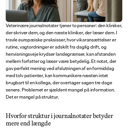
Veterinære journalnotater tjener to personer: den kliniker, 
der skriver dem, og den næste kliniker, der læser dem. I 
travle europæiske praksisser, hvor vikaransættelser er 
rutine, vagtordninger er adskilt fra daglig drift, og 
henvisningsveje krydser landegrænser, kan afstanden 
mellem forfatter og læser være betydelig. Et notat, der 
gav perfekt mening ved afslutningen af en formiddag 
med tolv patienter, kan kommunikere næsten intet 
brugbart til en kollega, der overtager sagen tre dage 
senere. Problemet er sjældent mangel på information. 
Det er mangel på struktur.
Hvorfor struktur i journalnotater betyder 
mere end længde