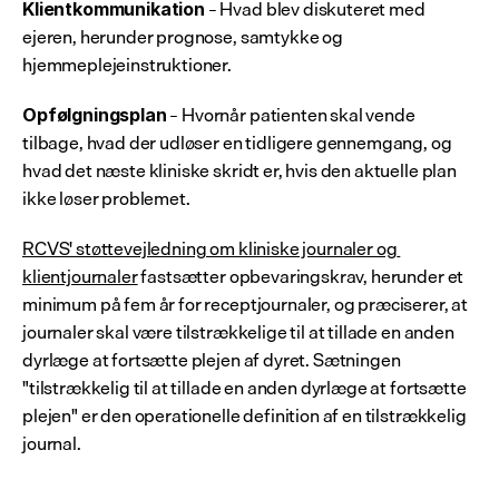
 – Hvad blev diskuteret med 
Klientkommunikation
ejeren, herunder prognose, samtykke og 
hjemmeplejeinstruktioner.
 – Hvornår patienten skal vende 
Opfølgningsplan
tilbage, hvad der udløser en tidligere gennemgang, og 
hvad det næste kliniske skridt er, hvis den aktuelle plan 
ikke løser problemet.
RCVS' støttevejledning om kliniske journaler og 
klientjournaler
 fastsætter opbevaringskrav, herunder et 
minimum på fem år for receptjournaler, og præciserer, at 
journaler skal være tilstrækkelige til at tillade en anden 
dyrlæge at fortsætte plejen af dyret. Sætningen 
"tilstrækkelig til at tillade en anden dyrlæge at fortsætte 
plejen" er den operationelle definition af en tilstrækkelig 
journal.