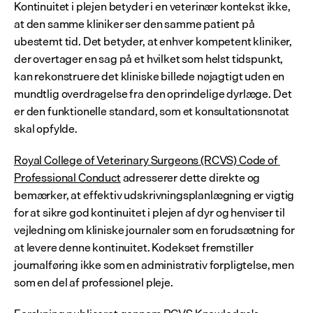
Kontinuitet i plejen betyder i en veterinær kontekst ikke, 
at den samme kliniker ser den samme patient på 
ubestemt tid. Det betyder, at enhver kompetent kliniker, 
der overtager en sag på et hvilket som helst tidspunkt, 
kan rekonstruere det kliniske billede nøjagtigt uden en 
mundtlig overdragelse fra den oprindelige dyrlæge. Det 
er den funktionelle standard, som et konsultationsnotat 
skal opfylde.
Royal College of Veterinary Surgeons (RCVS) Code of 
Professional Conduct
 adresserer dette direkte og 
bemærker, at effektiv udskrivningsplanlægning er vigtig 
for at sikre god kontinuitet i plejen af dyr og henviser til 
vejledning om kliniske journaler som en forudsætning for 
at levere denne kontinuitet. Kodekset fremstiller 
journalføring ikke som en administrativ forpligtelse, men 
som en del af professionel pleje.