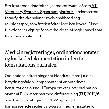
Strukturerede datafelter i journalsoftware, såsom 
AT 
Veterinary Systems' Spectrum-platform
, understøtter 
forudfyldte skabeloner, revisionshistorik og 
revisionsspor, som fritekstfelter ikke kan levere. Disse 
funktioner er vigtige for overholdelse af regler såvel som 
for klinisk kontinuitet.
Medicinregistreringer, ordinationsnotater 
og kaskadedokumentation inden for 
konsultationsjournalen
Ordinationsindtastninger er blandt de mest juridisk 
betydningsfulde komponenter af en veterinær 
konsultationsjournal. I Europa er veterinær ordination 
styret af EU's veterinærmedicinforordning (EU) 2019/6, 
som trådte i kraft i januar 2022 og indførte 
harmoniserede regler på tværs af medlemsstater for 