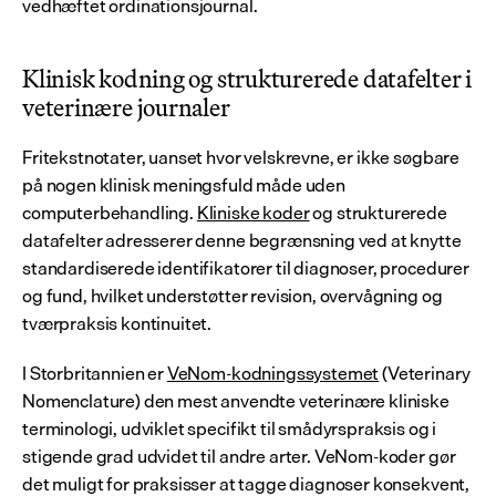
vedhæftet ordinationsjournal.
Klinisk kodning og strukturerede datafelter i 
veterinære journaler
Fritekstnotater, uanset hvor velskrevne, er ikke søgbare 
på nogen klinisk meningsfuld måde uden 
computerbehandling. 
Kliniske koder
 og strukturerede 
datafelter adresserer denne begrænsning ved at knytte 
standardiserede identifikatorer til diagnoser, procedurer 
og fund, hvilket understøtter revision, overvågning og 
tværpraksis kontinuitet.
I Storbritannien er 
VeNom-kodningssystemet
 (Veterinary 
Nomenclature) den mest anvendte veterinære kliniske 
terminologi, udviklet specifikt til smådyrspraksis og i 
stigende grad udvidet til andre arter. VeNom-koder gør 
det muligt for praksisser at tagge diagnoser konsekvent, 