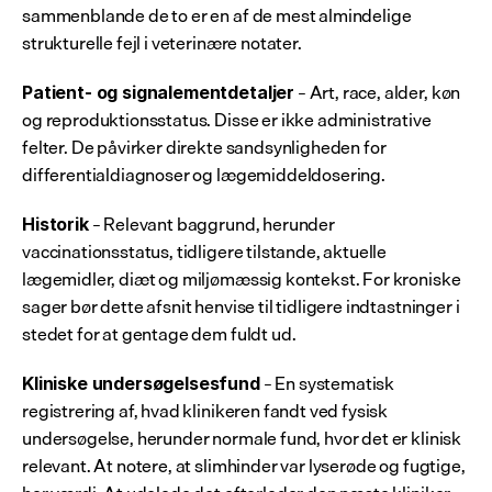
sammenblande de to er en af de mest almindelige 
strukturelle fejl i veterinære notater.
 – Art, race, alder, køn 
Patient- og signalementdetaljer
og reproduktionsstatus. Disse er ikke administrative 
felter. De påvirker direkte sandsynligheden for 
differentialdiagnoser og lægemiddeldosering.
 – Relevant baggrund, herunder 
Historik
vaccinationsstatus, tidligere tilstande, aktuelle 
lægemidler, diæt og miljømæssig kontekst. For kroniske 
sager bør dette afsnit henvise til tidligere indtastninger i 
stedet for at gentage dem fuldt ud.
 – En systematisk 
Kliniske undersøgelsesfund
registrering af, hvad klinikeren fandt ved fysisk 
undersøgelse, herunder normale fund, hvor det er klinisk 
relevant. At notere, at slimhinder var lyserøde og fugtige, 