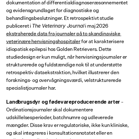
dokumentation af differentialdiagnoseræsonnementet 
og evidensgrundlaget for diagnostiske og 
behandlingsbeslutninger. Et retrospektivt studie 
publiceret i 
 i maj 2026 
The Veterinary Journal
ekstraherede data fra journaler på to skandinaviske 
veterinære henvisningshospitaler
 for at karakterisere 
idiopatisk epilepsi hos Golden Retrievers. Dette 
studiedesign er kun muligt, når henvisningsjournaler er 
strukturerede og fuldstændige nok til at understøtte 
retrospektiv dataekstraktion, hvilket illustrerer den 
forsknings- og overvågningsværdi, velstrukturerede 
specialistjournaler har.
 – 
Landbrugsdyr og fødevareproducerende arter
Ordinationsjournaler skal dokumentere 
udskillelsesperioder, batchnumre og udleverede 
mængder. Disse krav er regulatoriske, ikke kun kliniske, 
og skal integreres i konsultationsnotatet eller en 