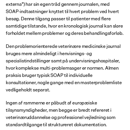
externa") har sin egen tråd gennem journalen, med 
SOAP-indtastninger knyttet til hvert problem ved hvert 
besøg. Denne tilgang passer til patienter med flere 
samtidige tilstande, hvor en kronologisk journal kan sløre 
forholdet mellem problemer og deres behandlingsforløb.
Den problemorienterede veterinære medicinske journal 
bruges mere almindeligt i henvisnings- og 
specialistindstillinger samt på undervisningshospitaler, 
hvor komplekse multi-problemsager er normen. Almen 
praksis bruger typisk SOAP til individuelle 
konsultationer, nogle gange med en masterproblemliste 
vedligeholdt separat.
Ingen af rammerne er påbudt af europæiske 
tilsynsmyndigheder, men begge er bredt refereret i 
veterinæruddannelse og professionel vejledning som 
standardtilgange til struktureret dokumentation.