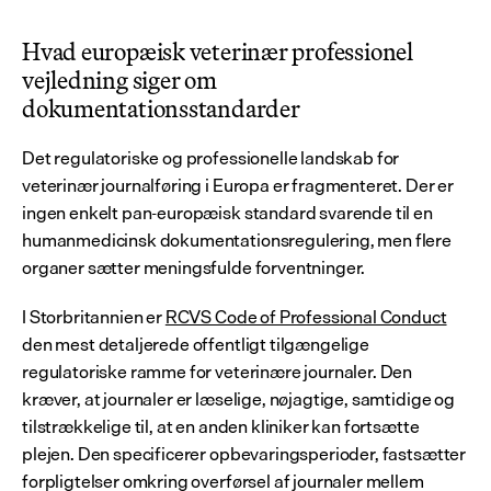
Hvad europæisk veterinær professionel 
vejledning siger om 
dokumentationsstandarder
Det regulatoriske og professionelle landskab for 
veterinær journalføring i Europa er fragmenteret. Der er 
ingen enkelt pan-europæisk standard svarende til en 
humanmedicinsk dokumentationsregulering, men flere 
organer sætter meningsfulde forventninger.
I Storbritannien er 
RCVS Code of Professional Conduct
den mest detaljerede offentligt tilgængelige 
regulatoriske ramme for veterinære journaler. Den 
kræver, at journaler er læselige, nøjagtige, samtidige og 
tilstrækkelige til, at en anden kliniker kan fortsætte 
plejen. Den specificerer opbevaringsperioder, fastsætter 
forpligtelser omkring overførsel af journaler mellem 