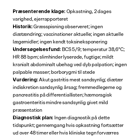
 Opkastning, 2 dages 
Præsenterende klage:
varighed, ejerrapporteret
 Græsspisning observeret; ingen 
Historik:
diætændring; vaccinationer aktuelle; ingen aktuelle 
lægemidler; ingen kendt toksineksponering
 BCS 5/9; temperatur 38,6°C; 
Undersøgelsesfund:
HR 88 bpm; slimhinder lyserøde, fugtige; mildt 
kranialt abdominalt ubehag ved dyb palpation; ingen 
palpable masser; borborygmi til stede
 Akut gastritis mest sandsynlig; diætær 
Vurdering:
indiskretion sandsynlig årsag; fremmedlegeme og 
pancreatitis på differentiallisten; hæmoragisk 
gastroenteritis mindre sandsynlig givet mild 
præsentation
 Ingen diagnostik på dette 
Diagnostisk plan:
tidspunkt; gennemgang hvis opkastning fortsætter 
ud over 48 timer eller hvis kliniske tegn forværres