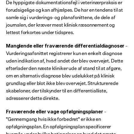
De hyppigste dokumentationsfejl i veterinærpraksis er 
forudsigelige og kan afhjælpes. De har en tendens til at 
samle sig i vurderings- og planafsnittene, de dele af 
journalen, der kræver mest klinisk ræsonnement og 
lettest forkortes under tidspres.
 – 
Manglende eller fraværende differentialdiagnoser
Vurderingsafsnittet registrerer kun en enkelt diagnose 
uden indikation af, hvad andet der blev overvejet. Dette 
efterlader den næste kliniker ude af stand til at afgøre, 
om en alternativ diagnose blev udelukket på klinisk 
grundlag eller blot ikke blev overvejet. Strukturerede 
skabeloner, der tilskynder til en differentialliste, 
adresserer dette direkte.
 – 
Fraværende eller vage opfølgningsplaner
"Gennemgang hvis ikke forbedret" er ikke en 
opfølgningsplan. En opfølgningsplan specificerer 