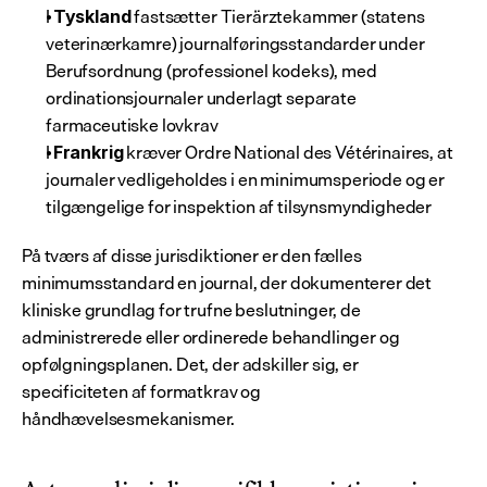
I 
 fastsætter Tierärztekammer (statens 
Tyskland
veterinærkamre) journalføringsstandarder under 
Berufsordnung (professionel kodeks), med 
ordinationsjournaler underlagt separate 
farmaceutiske lovkrav
I 
 kræver Ordre National des Vétérinaires, at 
Frankrig
journaler vedligeholdes i en minimumsperiode og er 
tilgængelige for inspektion af tilsynsmyndigheder
På tværs af disse jurisdiktioner er den fælles 
minimumsstandard en journal, der dokumenterer det 
kliniske grundlag for trufne beslutninger, de 
administrerede eller ordinerede behandlinger og 
opfølgningsplanen. Det, der adskiller sig, er 
specificiteten af formatkrav og 
håndhævelsesmekanismer.