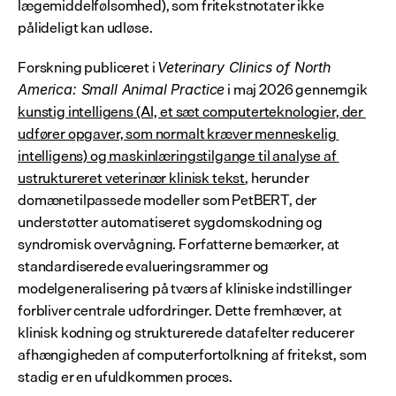
lægemiddelfølsomhed), som fritekstnotater ikke 
pålideligt kan udløse.
Forskning publiceret i 
Veterinary Clinics of North 
 i maj 2026 gennemgik 
America: Small Animal Practice
kunstig intelligens (AI, et sæt computerteknologier, der 
udfører opgaver, som normalt kræver menneskelig 
intelligens) og maskinlæringstilgange til analyse af 
ustruktureret veterinær klinisk tekst
, herunder 
domænetilpassede modeller som PetBERT, der 
understøtter automatiseret sygdomskodning og 
syndromisk overvågning. Forfatterne bemærker, at 
standardiserede evalueringsrammer og 
modelgeneralisering på tværs af kliniske indstillinger 
forbliver centrale udfordringer. Dette fremhæver, at 
klinisk kodning og strukturerede datafelter reducerer 
afhængigheden af computerfortolkning af fritekst, som 
stadig er en ufuldkommen proces.