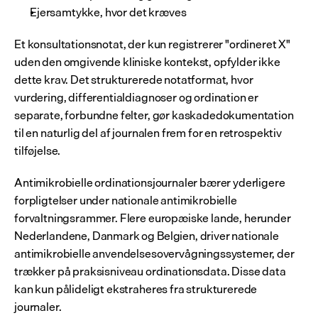
Ejersamtykke, hvor det kræves
Et konsultationsnotat, der kun registrerer "ordineret X" 
uden den omgivende kliniske kontekst, opfylder ikke 
dette krav. Det strukturerede notatformat, hvor 
vurdering, differentialdiagnoser og ordination er 
separate, forbundne felter, gør kaskadedokumentation 
til en naturlig del af journalen frem for en retrospektiv 
tilføjelse.
Antimikrobielle ordinationsjournaler bærer yderligere 
forpligtelser under nationale antimikrobielle 
forvaltningsrammer. Flere europæiske lande, herunder 
Nederlandene, Danmark og Belgien, driver nationale 
antimikrobielle anvendelsesovervågningssystemer, der 
trækker på praksisniveau ordinationsdata. Disse data 
kan kun pålideligt ekstraheres fra strukturerede 
journaler.