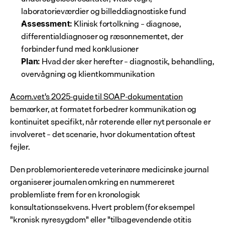
laboratorieværdier og billeddiagnostiske fund
 Klinisk fortolkning – diagnose, 
Assessment:
differentialdiagnoser og ræsonnementet, der 
forbinder fund med konklusioner
 Hvad der sker herefter – diagnostik, behandling, 
Plan:
overvågning og klientkommunikation
Acorn.vet's 2025-guide til SOAP-dokumentation
bemærker, at formatet forbedrer kommunikation og 
kontinuitet specifikt, når roterende eller nyt personale er 
involveret – det scenarie, hvor dokumentation oftest 
fejler.
Den problemorienterede veterinære medicinske journal 
organiserer journalen omkring en nummereret 
problemliste frem for en kronologisk 
konsultationssekvens. Hvert problem (for eksempel 
"kronisk nyresygdom" eller "tilbagevendende otitis 