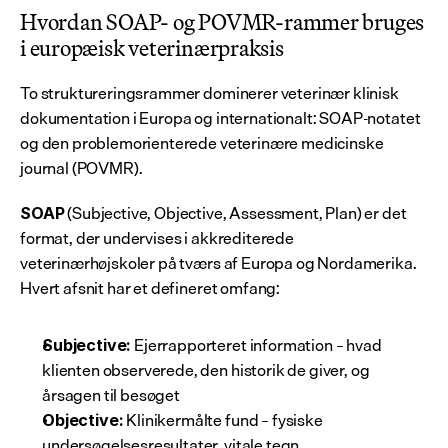
Hvordan SOAP- og POVMR-rammer bruges 
i europæisk veterinærpraksis
To struktureringsrammer dominerer veterinær klinisk 
dokumentation i Europa og internationalt: SOAP-notatet 
og den problemorienterede veterinære medicinske 
journal (POVMR).
 (Subjective, Objective, Assessment, Plan) er det 
SOAP
format, der undervises i akkrediterede 
veterinærhøjskoler på tværs af Europa og Nordamerika. 
Hvert afsnit har et defineret omfang:
 Ejerrapporteret information – hvad 
Subjective:
klienten observerede, den historik de giver, og 
årsagen til besøget
 Klinikermålte fund – fysiske 
Objective:
undersøgelsesresultater, vitale tegn, 