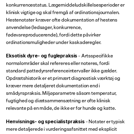
konkurrencestatus. Lægemiddeludskillelsesperioder er 
klinisk vigtige og skal fremgå af ordinationsjournalen. 
Hestenotater kræver ofte dokumentation af hestens 
anvendelse (ledsager, konkurrence, 
fødevareproducerende), fordi dette påvirker 
ordinationsmuligheder under kaskaderegler.
 – Artsspecifikke 
Eksotisk dyre- og fuglepraksis
normalområder skal refereres eller noteres, fordi 
standard pattedyrsreferenceintervaller ikke gælder. 
Opdrætshistorik er et primært diagnostisk værktøj og 
kræver mere detaljeret dokumentation end i 
smådyrspraksis. Miljøparametre såsom temperatur, 
fugtighed og diætsammensætning er ofte klinisk 
relevante på en måde, de ikke er for hunde og katte.
 – Notater er typisk 
Henvisnings- og specialistpraksis
mere detaljerede i vurderingsafsnittet med eksplicit 