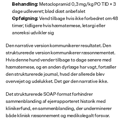
 Metoclopramid 0,3 mg/kg PO TID × 3 
Behandling:
dage udleveret; blød diæt anbefalet
 Vend tilbage hvis ikke forbedret om 48 
Opfølgning:
timer; tidligere hvis hæmatemese, letargi eller 
anoreksi udvikler sig
Den narrative version kommunikerer resultatet. Den 
strukturerede version kommunikerer ræsonnementet. 
Hvis denne hund vender tilbage to dage senere med 
hæmatemese, og en anden dyrlæge har vagt, fortæller 
den strukturerede journal, hvad der allerede blev 
overvejet og udelukket. Det gør den narrative ikke.
Det strukturerede SOAP-format forhindrer 
sammenblanding af ejerrapporteret historik med 
klinikerfund, en sammenblanding, der underminerer 
både klinisk ræsonnement og medikolegalt forsvar.