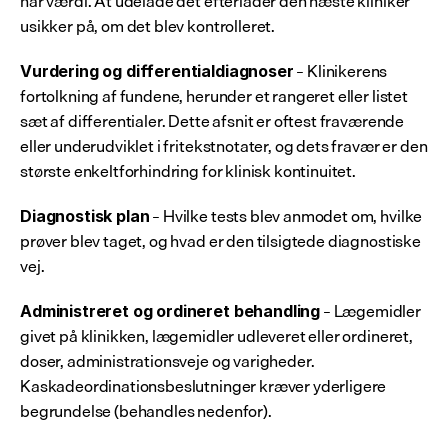
har værdi. At udelade det efterlader den næste kliniker 
usikker på, om det blev kontrolleret.
 – Klinikerens 
Vurdering og differentialdiagnoser
fortolkning af fundene, herunder et rangeret eller listet 
sæt af differentialer. Dette afsnit er oftest fraværende 
eller underudviklet i fritekstnotater, og dets fravær er den 
største enkeltforhindring for klinisk kontinuitet.
 – Hvilke tests blev anmodet om, hvilke 
Diagnostisk plan
prøver blev taget, og hvad er den tilsigtede diagnostiske 
vej.
 – Lægemidler 
Administreret og ordineret behandling
givet på klinikken, lægemidler udleveret eller ordineret, 
doser, administrationsveje og varigheder. 
Kaskadeordinationsbeslutninger kræver yderligere 
begrundelse (behandles nedenfor).