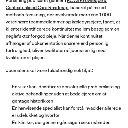
Forskning publiceret gennem 
RCVS Knowledge's 
Contextualised Care Roadmap
, baseret på mixed-
methods-forskning, der involverede mere end 1.000 
veterinære teammedlemmer og kæledyrsejere, fandt, at 
klienter identificerede kontinuitet mellem besøg som en 
nøglefaktor for god pleje. Når denne kontinuitet 
afhænger af dokumentation snarere end personlig 
fortrolighed, bliver kvaliteten af journalen lig med 
kvaliteten af plejen.
Journalen skal være fuldstændig nok til, at:
En vikar kan identificere den aktuelle problemliste og 
aktive behandlinger uden at bede ejeren om at 
gentage historikken
En henvisende specialist kan forstå, hvad der allerede 
er udelukket og hvorfor
En kliniker, der gennemgår sagen seks måneder 