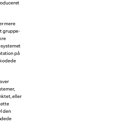
oduceret 
r mere 
et gruppe-
re 
-systemet 
ation på 
 kodede 
aver 
stemer, 
tet, eller 
øtte 
l den 
ndede 