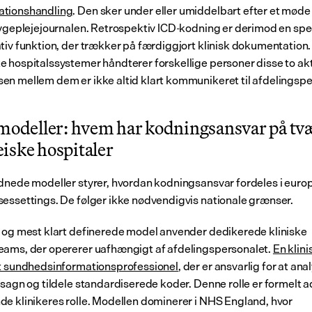
tionshandling
. Den sker under eller umiddelbart efter et møde
sygeplejejournalen. Retrospektiv ICD-kodning er derimod en spec
tiv funktion, der trækker på færdiggjort klinisk dokumentation. I
 hospitalssystemer håndterer forskellige personer disse to aktiv
n mellem dem er ikke altid klart kommunikeret til afdelingspe
 modeller: hvem har kodningsansvar på tvær
iske hospitaler
dnede modeller styrer, hvordan kodningsansvar fordeles i euro
essettings. De følger ikke nødvendigvis nationale grænser.
 og mest klart definerede model anvender dedikerede kliniske 
ams, der opererer uafhængigt af afdelingspersonalet. 
En klini
t sundhedsinformationsprofessionel
, der er ansvarlig for at anal
sagn og tildele standardiserede koder. Denne rolle er formelt ads
e klinikeres rolle. Modellen dominerer i NHS England, hvor 