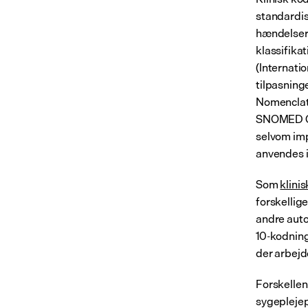
standardis
hændelser,
klassifika
(Internatio
tilpasnin
Nomenclatu
SNOMED CT 
selvom imp
anvendes i
Som 
klini
forskellig
andre auto
10-kodning
der arbejd
Forskellen
sygeplejep