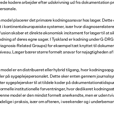
rede kodere arbejder efter udskrivning ud fra dokumentation pr
personale.
model placerer det primære kodningsansvar hos læger. Dette e
t i kontinentaleuropæiske systemer, især hvor diagnoserelater
usion skaber et direkte økonomisk incitament for læger til at sik
odning af deres egne sager. I Tyskland er kodning under G-DRG
agnosis-Related Groups) for eksempel tæt knyttet til dokument
iveau. Læger bærer større formelt ansvar for nøjagtigheden af
 model er en distribueret eller hybrid tilgang, hvor kodningsopg
lder på sygeplejepersonalet. Dette sker enten gennem journalsy
er sygeplejersker til at tildele koder på dokumentationstidspunk
rmelle institutionelle forventninger, hvor dedikeret kodningsst
enne model er den mindst formelt anerkendte, men er uden tviv
delige i praksis, især om aftenen, i weekender og i underbema