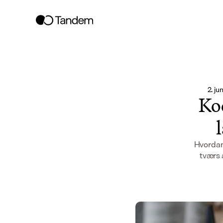
2. ju
Kod
Hvordan
tværs 