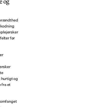
 og 
dbrændthed 
 kodning 
eplejersker 
elter før 
r 
ersker 
e 
 hurtigt og 
fra et 
t omfanget 