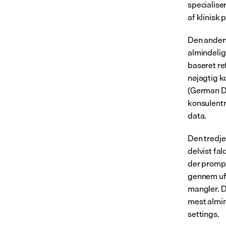
specialise
af klinisk 
Den anden 
almindelig
baseret ref
nøjagtig k
(German Di
konsulentn
data.
Den tredje
delvist fa
der prompt
gennem ufo
mangler. D
mest almin
settings.