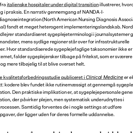
fra 
italienske hospitaler under digital transition
 illustrerer, hvor
sig i praksis. En narrativ gennemgang af NANDA-I-
iagnoseintegration (North American Nursing Diagnosis Associa
nal) fandt et meget heterogent implementeringslandskab. Nordi
ndlejrer standardiseret sygeplejeterminologi i journalsystemer
mandater, mens sydlige regioner står over for infrastrukturelle 
er. Hvor standardiserede sygeplejefaglige taksonomier ikke er in
temet, falder sygeplejersker tilbage på fritekst, som er sværere 
 og mere tilbøjelig til at blive overset helt.
e kvalitetsforbedringsstudie publiceret i 
 er e
Clinical Medicine
t: kodere blev fundet ikke rutinemæssigt at gennemgå sygeplej
ion. Den praktiske implikation er, at sygeplejepersonale gener
ion, der påvirker plejen, men systematisk underudnyttes i 
ocessen. Samtidig forventes de i nogle settings at udføre 
gaver, der ligger uden for deres formelle uddannelse.