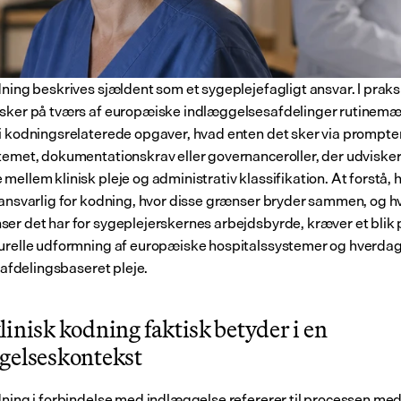
ning beskrives sjældent som et sygeplejefagligt ansvar. I praksis
sker på tværs af europæiske indlæggelsesafdelinger rutinemæs
i kodningsrelaterede opgaver, hvad enten det sker via prompter 
temet, dokumentationskrav eller governanceroller, der udvisker
mellem klinisk pleje og administrativ klassifikation. At forstå, 
 ansvarlig for kodning, hvor disse grænser bryder sammen, og hv
er det har for sygeplejerskernes arbejdsbyrde, kræver et blik 
urelle udformning af europæiske hospitalssystemer og hverdag
i afdelingsbaseret pleje.
inisk kodning faktisk betyder i en 
gelseskontekst
dning i forbindelse med indlæggelse refererer til processen med a