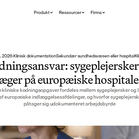
Produkt
Ressourcer
Firma
n. 2026
·
Klinisk dokumentation
Sekundær sundhedsvæsen eller hospital
Kl
ningsansvar: sygeplejersker
læger på europæiske hospitale
 kliniske kodningsopgaver fordeles mellem sygeplejersker og 
af europæiske indlæggelsesafdelinger, og hvorfor sygeplejersk
påtager sig udokumenteret arbejdsbyrde