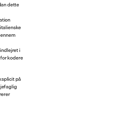
dan dette 
tion 
talienske 
 gennem 
dlejret i 
for kodere 
ksplicit på 
efaglig 
erer 