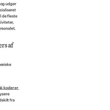
 og udgør 
ialiseret 
 de fleste 
iteter, 
rsonalet.
s af 
pæiske 
sk koder er 
ysere 
kilt fra 