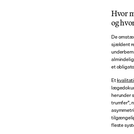
Hvor m
og hvo
De omstænd
sjældent re
underbeman
almindelig
et obligat
Et 
kvalitat
lægedokume
herunder s
trumfer", 
asymmetri:
tilgængeli
fleste sys