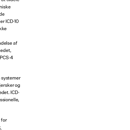
niske 
de 
er ICD-10 
kke 
delse af 
edet, 
OPCS-4 
o systemer 
ersker og 
ødet. ICD-
sionelle, 
for 
 