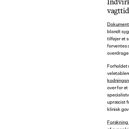
Indvir
vagttid
Dokument
blandt syg
tilføjer et
forventes a
overdrage
Forholdet 
kodningsn
over for et
specialistv
upræcist fo
klinisk go
Forskning 