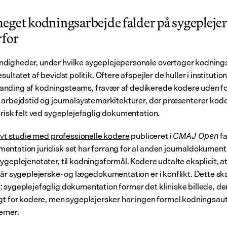
eget kodningsarbejde falder på sygeplejers
rfor
igheder, under hvilke sygeplejepersonale overtager kodningsa
sultatet af bevidst politik. Oftere afspejler de huller i institution
ding af kodningsteams, fravær af dedikerede kodere uden fo
 arbejdstid og journalsystemarkitekturer, der præsenterer kod
orisk felt ved sygeplejefaglig dokumentation.
ivt studie med professionelle kodere
 publiceret i 
 f
CMAJ Open
ntation juridisk set har forrang for al anden journaldokumenta
ygeplejenotater, til kodningsformål. Kodere udtalte eksplicit, at
når sygeplejerske- og lægedokumentation er i konflikt. Dette ska
 sygeplejefaglig dokumentation former det kliniske billede, der 
gt for kodere, men sygeplejersker har ingen formel kodningsautor
temer.