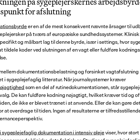
kningen på sygeplejerskernes arbejdsbyrde
spunkt for afslutning
ationsbyrde
 er en af de mest konsekvent nævnte årsager til u
eplejersker på tværs af europæiske sundhedssystemer. Klinisk
 specifikt og målbart lag til denne byrde, især i settings, hvor syg
t tildele koder ved slutningen af en vagt eller fuldføre kodningsf
lse.
mellem dokumentationsbelastning og forsinket vagtafslutning e
veletableret i sygeplejefaglig litteratur. Når journalsystemer kræver 
øjagtighed
 som en del af rutinedokumentationen, står sygeplej
 valg. De kan fuldføre kodning nøjagtigt, hvilket kræver tid og oft
iden, de ikke er blevet trænet i at anvende. Eller de kan gøre det
r at overdrage til tiden. Ingen af resultaterne er tilfredsstillende 
vernanceperspektiv.
i sygeplejefaglig dokumentation i intensiv pleje
 viser, hvor stor