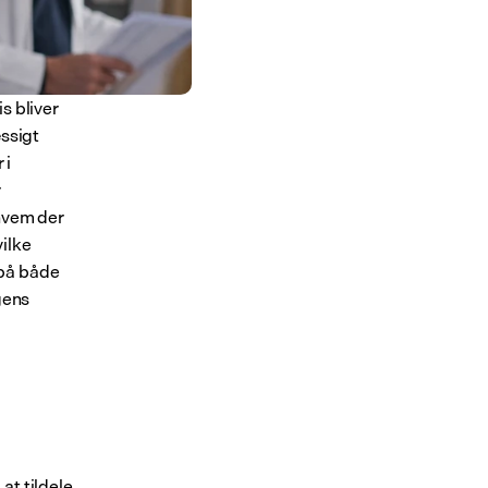
 bliver 
sigt 
i 
 
hvem der 
ilke 
på både 
ens 
t tildele 