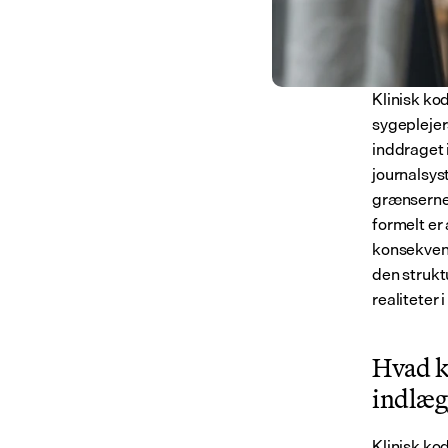
Klinisk kod
sygeplejer
inddraget 
journalsys
grænserne 
formelt er
konsekvens
den strukt
realiteter 
Hvad kl
indlæg
Klinisk ko