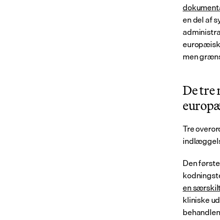
dokumenta
en del af 
administra
europæiske
men grænse
De tre
europæ
Tre overor
indlæggels
Den første
kodningste
en særskil
kliniske ud
behandlend