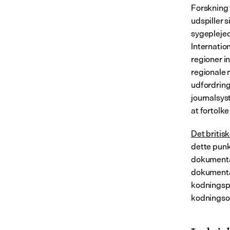
Forskning 
udspiller 
sygeplejed
Internatio
regioner i
regionale 
udfordring
journalsys
at fortolke
Det britisk
dette punk
dokumentat
dokumentat
kodningspr
kodningsop