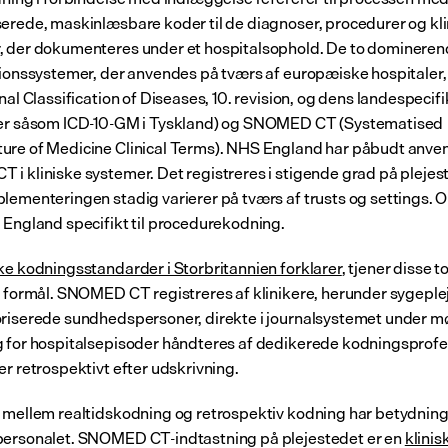
erede, maskinlæsbare koder til de diagnoser, procedurer og kli
 der dokumenteres under et hospitalsophold. De to domineren
tionssystemer, der anvendes på tværs af europæiske hospitaler, 
nal Classification of Diseases, 10. revision, og dens landespecifi
ger såsom ICD-10-GM i Tyskland) og SNOMED CT (Systematised 
re of Medicine Clinical Terms). NHS England har påbudt anven
i kliniske systemer. Det registreres i stigende grad på plejest
lementeringen stadig varierer på tværs af trusts og settings. 
 England specifikt til procedurekodning.
ske kodningsstandarder i Storbritannien forklarer
, tjener disse t
e formål. SNOMED CT registreres af klinikere, herunder sygeplej
riserede sundhedspersoner, direkte i journalsystemet under m
 for hospitalsepisoder håndteres af dedikerede kodningsprofes
er retrospektivt efter udskrivning.
 mellem realtidskodning og retrospektiv kodning har betydning 
ersonalet. SNOMED CT-indtastning på plejestedet er en 
klinisk