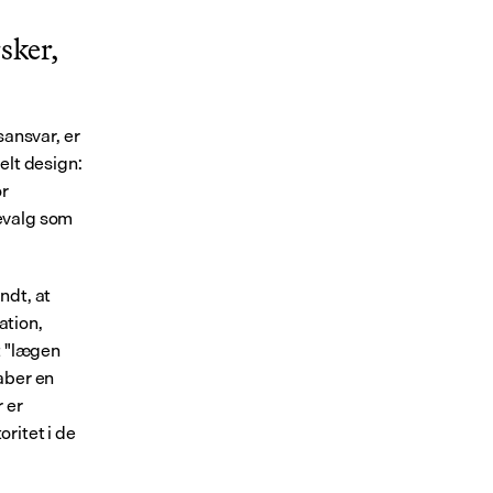
ker, 
nsvar, er 
elt design: 
r 
evalg som 
andt, at 
tion, 
 "lægen 
ber en 
er 
itet i de 