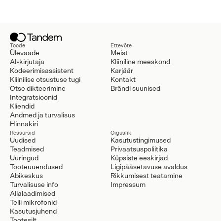
Toode
Ettevõte
Ülevaade
Meist
AI-kirjutaja
Kliiniline meeskond
Kodeerimisassistent
Karjäär
Kliinilise otsustuse tugi
Kontakt
Otse dikteerimine
Brändi suunised
Integratsioonid
Kliendid
Andmed ja turvalisus
Hinnakiri
Ressursid
Õiguslik
Uudised
Kasutustingimused
Teadmised
Privaatsuspoliitika
Uuringud
Küpsiste eeskirjad
Tooteuuendused
Ligipääsetavuse avaldus
Abikeskus
Rikkumisest teatamine
Turvalisuse info
Impressum
Allalaadimised
Telli mikrofonid
Kasutusjuhend
Tootesilt