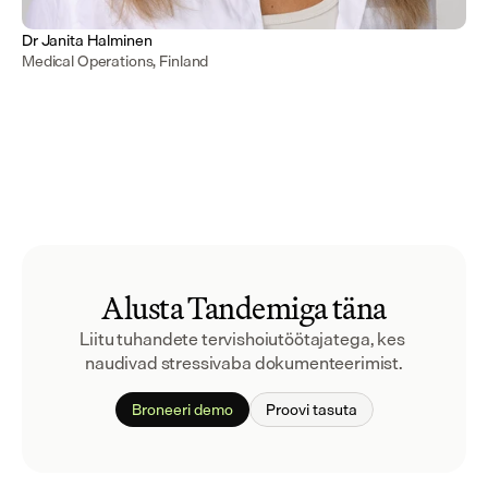
Dr Janita Halminen
Medical Operations, Finland
Alusta Tandemiga täna
Liitu tuhandete tervishoiutöötajatega, kes 
naudivad stressivaba dokumenteerimist.
Broneeri demo
Proovi tasuta