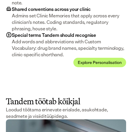
note.
Shared conventions across your clinic
Admins set Clinic Memories that apply across every 
clinician's notes. Coding standards, regulatory 
phrasing, house style.
Special terms Tandem should recognise
Add words and abbreviations with Custom 
Vocabulary: drug brand names, specialty terminology, 
clinic-specific shorthand.
Explore Personalisation
Tandem töötab kõikjal
Loodud töötama erinevate erialade, asukohtade,
seadmete ja visiiditüüpidega.