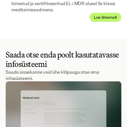
hinnatud ja sertifitseeritud EL-i MDR alusel IIa klassi 
meditsiiniseadmena.
Loe lähemalt
Saada otse enda poolt kasutatavasse
infosüsteemi
Saada sissekanne vaid ühe klõpsuga otse oma
infosüsteemi.