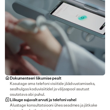
Dokumenteeri liikumise pealt
Kasutage oma telefoni visiitide jäädvustamiseks, 
sealhulgas koduvisiitidel ja väljaspool asutust 
osutatava abi puhul.
Liikuge sujuvalt arvuti ja telefoni vahel
Alustage konsultatsiooni ühes seadmes ja jätkake 