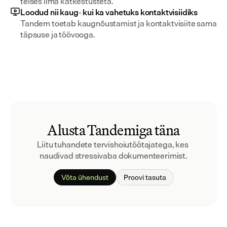
teises ilma katkestusteta.
Loodud nii kaug- kui ka vahetuks kontaktvisiidiks
Tandem toetab kaugnõustamist ja kontaktvisiite sama 
täpsuse ja töövooga.
Alusta Tandemiga täna
Liitu tuhandete tervishoiutöötajatega, kes 
naudivad stressivaba dokumenteerimist.
Võta ühendust
Proovi tasuta