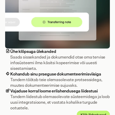
Ühe klõpsuga ülekanded
Saada sissekanded ja dokumendid otse oma tervise 
infosüsteemi ilma käsitsi kopeerimise või uuesti 
sisestamiseta.
Kohandub sinu praeguse dokumenteerimisviisiga
Tandem töötab teie olemasolevate protsessidega, 
muutes dokumenteerimise sujuvaks.
Vajaduse korral loome erilahendusega liidestusi
Tandem liidestub olemasolevate süsteemidega ja loob 
uusi integratsioone, et vastata kohalike turgude 
ootustele.
Kõik liidestused