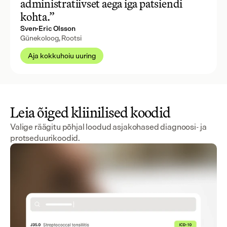
administratiivset aega iga patsiendi
kohta.”
Sven-Eric Olsson
Günekoloog, Rootsi
Aja kokkuhoiu uuring
Leia õiged kliinilised koodid
Valige räägitu põhjal loodud asjakohased diagnoosi- ja
protseduurikoodid.