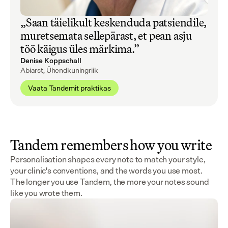
„Saan täielikult keskenduda patsiendile,
muretsemata sellepärast, et pean asju
töö käigus üles märkima.”
Denise Koppschall
Abiarst, Ühendkuningriik
Vaata Tandemit praktikas
Tandem remembers how you write
Personalisation shapes every note to match your style,
your clinic's conventions, and the words you use most.
The longer you use Tandem, the more your notes sound
like you wrote them.