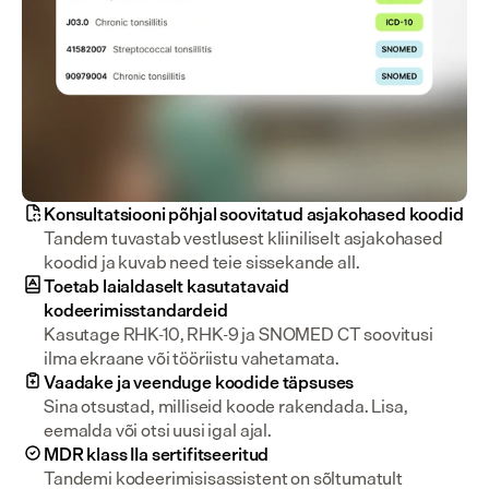
Konsultatsiooni põhjal soovitatud asjakohased koodid
Tandem tuvastab vestlusest kliiniliselt asjakohased 
koodid ja kuvab need teie sissekande all.
Toetab laialdaselt kasutatavaid
kodeerimisstandardeid
Kasutage RHK-10, RHK-9 ja SNOMED CT soovitusi 
ilma ekraane või tööriistu vahetamata.
Vaadake ja veenduge koodide täpsuses
Sina otsustad, milliseid koode rakendada. Lisa, 
eemalda või otsi uusi igal ajal.
MDR klass IIa sertifitseeritud
Tandemi kodeerimisisassistent on sõltumatult 