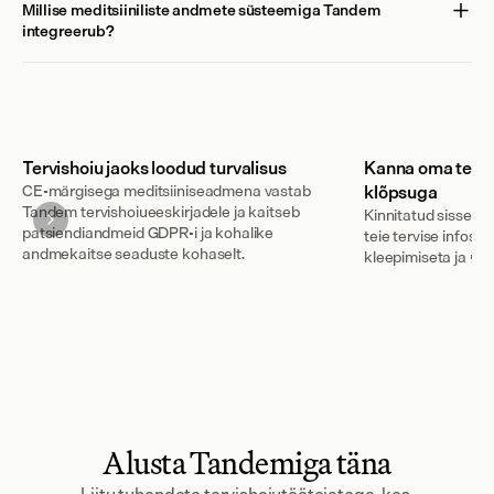
Millise meditsiiniliste andmete süsteemiga Tandem 
integreerub?
Tervishoiu jaoks loodud turvalisus
Kanna oma tervi
CE-märgisega meditsiiniseadmena vastab
klõpsuga
Tandem tervishoiueeskirjadele ja kaitseb
Kinnitatud sisseka
patsiendiandmeid GDPR-i ja kohalike
teie tervise infosü
andmekaitse seaduste kohaselt.
kleepimiseta ja ra
Alusta Tandemiga täna