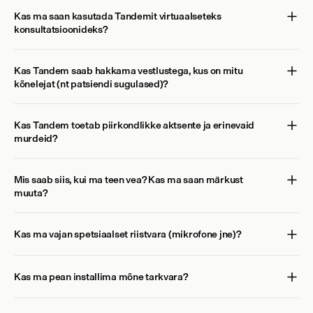
Kas ma saan kasutada Tandemit virtuaalseteks 
konsultatsioonideks?
Kas Tandem saab hakkama vestlustega, kus on mitu 
kõnelejat (nt patsiendi sugulased)?
Kas Tandem toetab piirkondlikke aktsente ja erinevaid 
murdeid?
Mis saab siis, kui ma teen vea? Kas ma saan märkust 
muuta?
Kas ma vajan spetsiaalset riistvara (mikrofone jne)?
Kas ma pean installima mõne tarkvara?