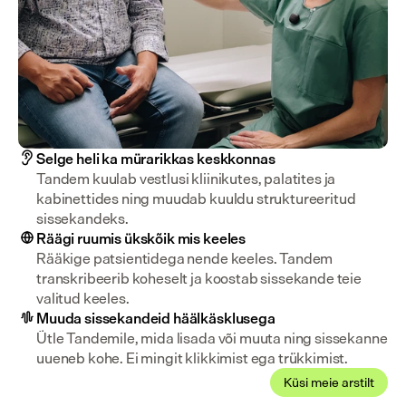
Selge heli ka mürarikkas keskkonnas
Tandem kuulab vestlusi kliinikutes, palatites ja 
kabinettides ning muudab kuuldu struktureeritud 
sissekandeks.
Räägi ruumis ükskõik mis keeles
Rääkige patsientidega nende keeles. Tandem 
transkribeerib koheselt ja koostab sissekande teie 
valitud keeles.
Muuda sissekandeid häälkäsklusega
Ütle Tandemile, mida lisada või muuta ning sissekanne 
uueneb kohe. Ei mingit klikkimist ega trükkimist.
Küsi meie arstilt