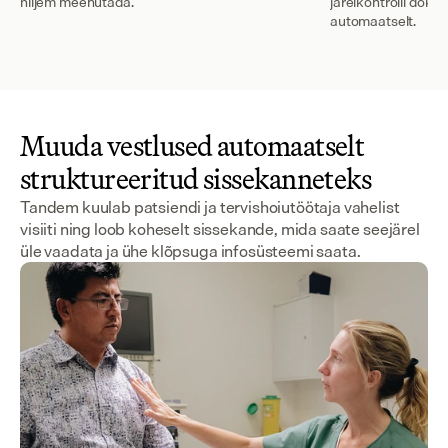
hiljem meenutada.
järelkontrolli dok
automaatselt.
Muuda vestlused automaatselt
struktureeritud sissekanneteks
Tandem kuulab patsiendi ja tervishoiutöötaja vahelist
visiiti ning loob koheselt sissekande, mida saate seejärel
üle vaadata ja ühe klõpsuga infosüsteemi saata.