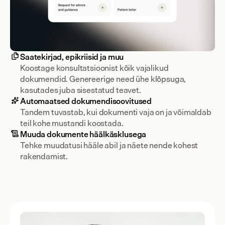
Saatekirjad, epikriisid ja muu
Koostage konsultatsioonist kõik vajalikud 
dokumendid. Genereerige need ühe klõpsuga, 
kasutades juba sisestatud teavet.
Automaatsed dokumendisoovitused
Tandem tuvastab, kui dokumenti vaja on ja võimaldab 
teil kohe mustandi koostada.
Muuda dokumente häälkäsklusega
Tehke muudatusi hääle abil ja näete nende kohest 
rakendamist.