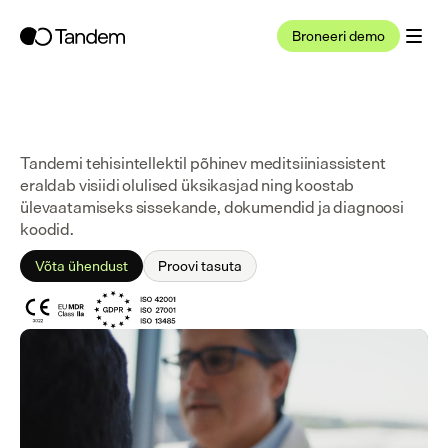
Broneeri demo
Tandemi tehisintellektil põhinev meditsiiniassistent 
eraldab visiidi olulised üksikasjad ning koostab 
ülevaatamiseks sissekande, dokumendid ja diagnoosi 
koodid.
Võta ühendust
Proovi tasuta