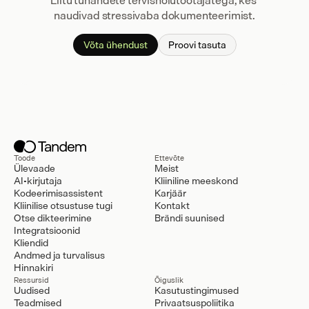
Liitu tuhandete tervishoiutöötajatega, kes 
naudivad stressivaba dokumenteerimist.
Võta ühendust
Proovi tasuta
Toode
Ettevõte
Ülevaade
Meist
AI-kirjutaja
Kliiniline meeskond
Kodeerimisassistent
Karjäär
Kliinilise otsustuse tugi
Kontakt
Otse dikteerimine
Brändi suunised
Integratsioonid
Kliendid
Andmed ja turvalisus
Hinnakiri
Ressursid
Õiguslik
Uudised
Kasutustingimused
Teadmised
Privaatsuspoliitika