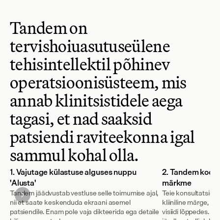
Tandem on 
tervishoiuasutuseülene 
tehisintellektil põhinev 
operatsioonisüsteem, mis 
annab klinitsistidele aega 
tagasi, et nad saaksid 
patsiendi raviteekonna igal 
sammul kohal olla.
1. Vajutage külastuse alguses nuppu
2. Tandem koosta
'Alusta'
märkme
Tandem jäädvustab vestluse selle toimumise ajal,
Teie konsultatsioon
nii et saate keskenduda ekraani asemel
kliiniline märge, m
patsiendile. Enam pole vaja dikteerida ega detaile
visiidi lõppedes. M