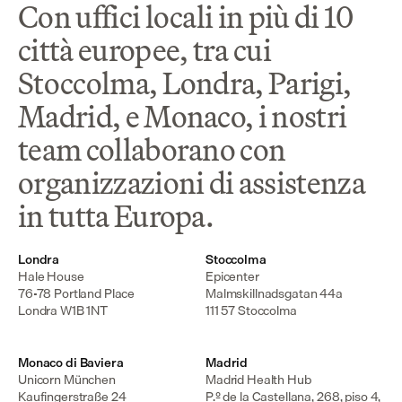
Con uffici locali in più di 10
città europee, tra cui
Stoccolma, Londra, Parigi,
Madrid, e Monaco, i nostri
team collaborano con
organizzazioni di assistenza
in tutta Europa.
Londra
Stoccolma
Hale House

Epicenter

76-78 Portland Place

Malmskillnadsgatan 44a

Londra W1B 1NT
111 57 Stoccolma
Monaco di Baviera
Madrid
Unicorn München

Madrid Health Hub

Kaufingerstraße 24

P.º de la Castellana, 268, piso 4, 