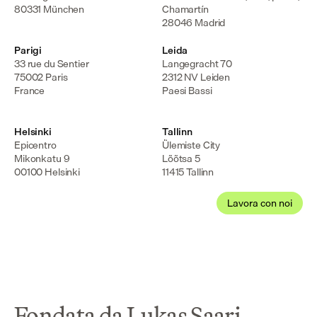
80331 München
Chamartín

28046 Madrid
Parigi
Leida
33 rue du Sentier

Langegracht 70

75002 Paris

2312 NV Leiden

France
Paesi Bassi
Helsinki
Tallinn
Epicentro

Ülemiste City

Mikonkatu 9

Lõõtsa 5

00100 Helsinki
11415 Tallinn
Lavora con noi
Fondata da Lukas Saari,