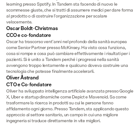
learning presso Spotify. In Tandem sta facendo di nuovo le 
scommesse giuste, che si tratti di assumere medici per dare forma 
al prodotto o di costruire l'organizzazione per scalare 
velocemente.
Oscar Boldt-Christmas

CCO e co-fondatore
Oscar ha trascorso vent'anni nel profondo della sanità europea 
come Senior Partner presso McKinsey. Ha visto cosa funziona, 
cosa si rompe e cosa può cambiare effettivamente i risultati per i 
pazienti. Si è unito a Tandem perché i progressi nella sanità 
avvengono troppo lentamente e qualcuno doveva costruire una 
tecnologia che potesse finalmente accelerarli.
Oliver Åstrand

CTO e Co-fondatore
Oliver ha sviluppato intelligenza artificiale avanzata presso Google 
X, Uber e startup dinamiche come Depict e Mavenoid. Sa come 
trasformare la ricerca in prodotti su cui le persone fanno 
affidamento ogni giorno. Presso Tandem, sta applicando questo 
approccio al settore sanitario, un campo in cui una migliore 
ingegneria si traduce direttamente in vite migliori.