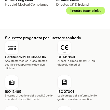
Head of Medical Compliance
Director, UK & Ireland
Il nostro team clinico
Sicurezza progettata per il settore sanitario
3022
Certificato MDR Classe IIa
CE Marked
Assistente medico IA, assistente di 
Ai sensi dei regolamenti UE sui 
codifica e supporto alle decisioni 
dispositivi medici
cliniche
ISO 13485
ISO 27001
Sistema di gestione della qualità per le 
La sicurezza delle informazioni è 
aziende di dispositivi medici
gestita in modo sistematico