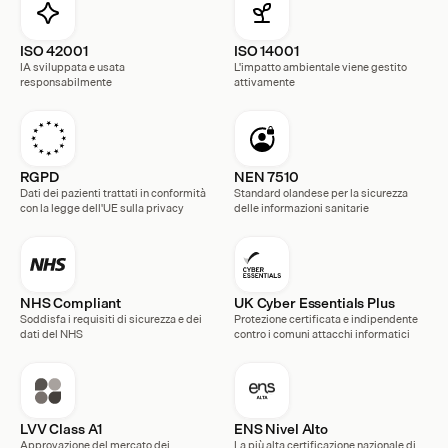
ISO 42001
ISO 14001
IA sviluppata e usata 
L'impatto ambientale viene gestito 
responsabilmente
attivamente
RGPD
NEN 7510
Dati dei pazienti trattati in conformità 
Standard olandese per la sicurezza 
con la legge dell'UE sulla privacy
delle informazioni sanitarie
NHS Compliant
UK Cyber Essentials Plus
Soddisfa i requisiti di sicurezza e dei 
Protezione certificata e indipendente 
dati del NHS
contro i comuni attacchi informatici
LVV Class A1 
ENS Nivel Alto
Approvazione del mercato dei 
La più alta certificazione nazionale di 