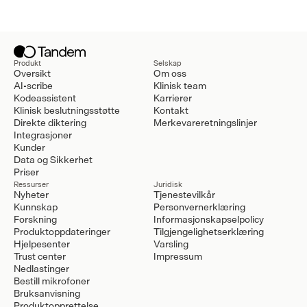
Produkt
Selskap
Oversikt
Om oss
AI-scribe
Klinisk team
Kodeassistent
Karrierer
Klinisk beslutningsstøtte
Kontakt
Direkte diktering
Merkevareretningslinjer
Integrasjoner
Kunder
Data og Sikkerhet
Priser
Ressurser
Juridisk
Nyheter
Tjenestevilkår
Kunnskap
Personvernerklæring
Forskning
Informasjonskapselpolicy
Produktoppdateringer
Tilgjengelighetserklæring
Hjelpesenter
Varsling
Trust center
Impressum
Nedlastinger
Bestill mikrofoner
Bruksanvisning
Produktopprettelse