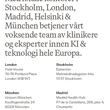
Stockholm, London,
Madrid, Helsinki &
München betjener vårt
voksende team av klinikere
og eksperter innen KI &
teknologi hele Europa.
London
Stockholm
Hale House

Epicenter

76-78 Portland Place

Malmskillnadsgatan 44a

London W1B 1NT
111 57 Stockholm
München
Madrid
Unicorn München

Madrid Health Hub

Kaufingerstraße 24

P.º de la Castellana, 268, piso 4, 
80331 München
Chamartín
