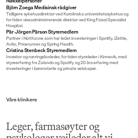
Nøkkelpersoner
Björn Zoega Medisinsk rådgiver
Tidligere sykehusdirektør ved Karolinska universitetssykehus og
for tiden viseadministrerende direktør ved King Faisal Specialist
Hospital.
Pär-Jörgen Pärson Styremedlem
Partner i Northzone som har ledet investeringer i Spotify, iZettle,
Avito, Pricerunner og Spring Health.
Cristina Stenbeck Styremedlem
Investor og næringslivsleder, for tiden styreleder i Kinnevik, med
styreerfaring fra Zalando og Spotify og 20 års erfaring med
investeringer i børsnoterte og private selskaper.
Våre klinikere
Leger, farmasøyter og
psykologer veileder alt vi