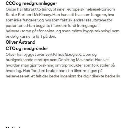
CCO og medgrunnlegger
Oscar har tilbrakt to tiår dypt inne i europeisk helsesektor som 
Senior Partner i McKinsey. Han har sett hva som fungerer, hva 
som ikke fungerer, og hva som faktisk endrer resultatene for 
pasientene. Han begynte i Tandem fordi fremgangen i 
helsesektoren går for sakte, og noen måtte bygge teknologi som 
endelig kunne få fart på den.
Oliver Åstrand

CTO og medgründer
Oliver har bygget avansert KI hos Google X, Uber og 
hurtigvoksende startups som Depict og Mavenoid. Han vet 
hvordan man gjør forskning om til produkter som folk stoler på 
hver dag. Hos Tandem bruker han den tilnærmingen på 
helsevesenet, et felt der bedre ingeniørarbeid gir direkte bedre liv.