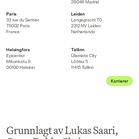
28046 Madrid
Paris
Leiden
33 rue du Sentier

Langegracht 70

75002 Paris

2312 NV Leiden

France
Netherlands
Helsingfors
Tallinn
Epicenter

Ülemiste City

Mikonkatu 9

Lõõtsa 5

00100 Helsinki
11415 Tallinn
Karrierer
Grunnlagt av Lukas Saari,