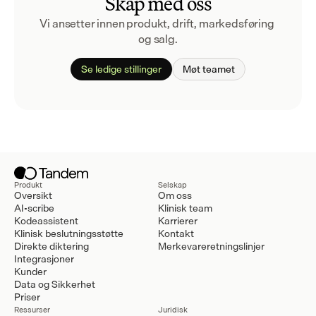
Skap med oss
Vi ansetter innen produkt, drift, markedsføring 
og salg.
Se ledige stillinger
Møt teamet
Produkt
Selskap
Oversikt
Om oss
AI-scribe
Klinisk team
Kodeassistent
Karrierer
Klinisk beslutningsstøtte
Kontakt
Direkte diktering
Merkevareretningslinjer
Integrasjoner
Kunder
Data og Sikkerhet
Priser
Ressurser
Juridisk