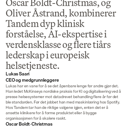
Oscar Boldt-Christmas, og
Oliver Åstrand, kombinerer
Tandem dyp klinisk
forståelse, AI-ekspertise i
verdensklasse og flere tiårs
lederskap i europeisk
helsetjeneste.
Lukas Saari

CEO og medgrunnleggere
Lukas har en vane for å se det åpenbare lenge før andre gjør det. 
Han ledet McKinseys nordiske praksis for KI og digitalisering ved å 
presse helsesystemer mot datadrevet behandling flere år før det 
ble standarden. Før det jobbet han med maskinlæring hos Spotify. 
Hos Tandem tar han de riktige valgene igjen, enten det er å 
ansette klinikere for å forme produktet eller å bygge 
organisasjonen for å skalere raskt.
Oscar Boldt-Christmas
