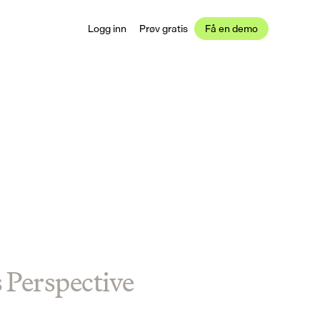
Logg inn
Prøv gratis
Få en demo
s Perspective