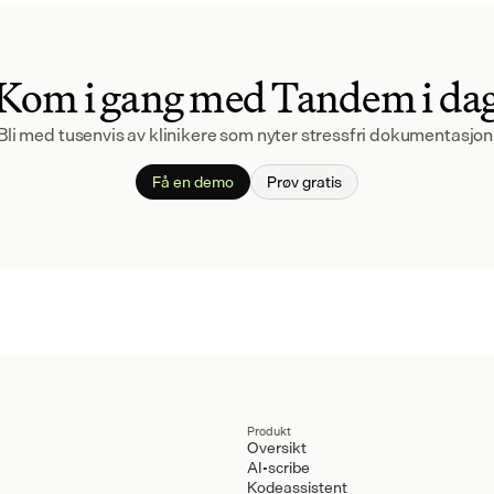
Kom i gang med Tandem i da
Bli med tusenvis av klinikere som nyter stressfri dokumentasjon
Få en demo
Prøv gratis
Produkt
Oversikt
AI-scribe
Kodeassistent