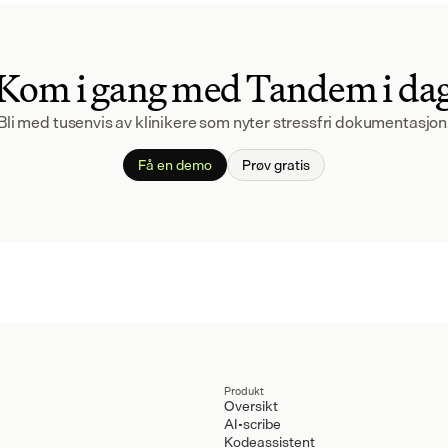
Kom i gang med Tandem i da
Bli med tusenvis av klinikere som nyter stressfri dokumentasjon
Få en demo
Prøv gratis
Produkt
Oversikt
AI-scribe
Kodeassistent