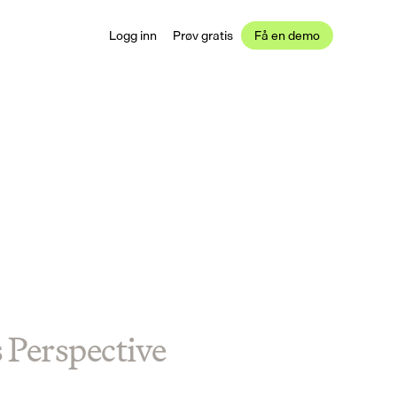
Logg inn
Prøv gratis
Få en demo
s Perspective