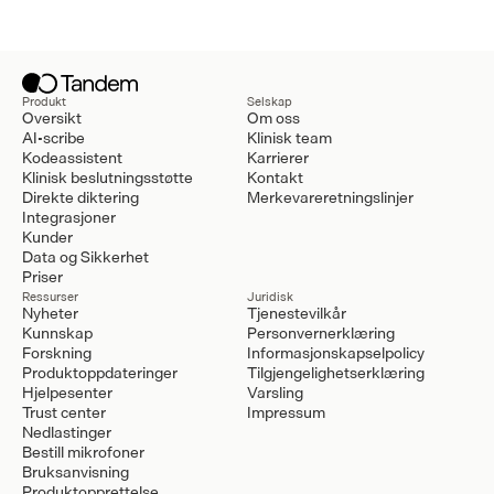
Produkt
Selskap
Oversikt
Om oss
AI-scribe
Klinisk team
Kodeassistent
Karrierer
Klinisk beslutningsstøtte
Kontakt
Direkte diktering
Merkevareretningslinjer
Integrasjoner
Kunder
Data og Sikkerhet
Priser
Ressurser
Juridisk
Nyheter
Tjenestevilkår
Kunnskap
Personvernerklæring
Forskning
Informasjonskapselpolicy
Produktoppdateringer
Tilgjengelighetserklæring
Hjelpesenter
Varsling
Trust center
Impressum
Nedlastinger
Bestill mikrofoner
Bruksanvisning
Produktopprettelse