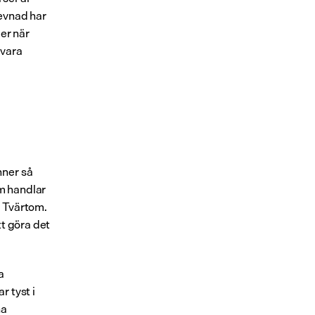
evnad har 
er när 
vara 
ner så 
 handlar 
. Tvärtom. 
t göra det 
 
 tyst i 
a 