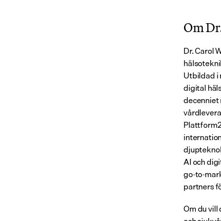
Om Dr.
Dr. Carol 
hälsotekni
Utbildad i
digital häl
decenniet 
vårdlevera
Plattform2
internation
djupteknol
AI och dig
go-to-mark
partners f
Om du vill 