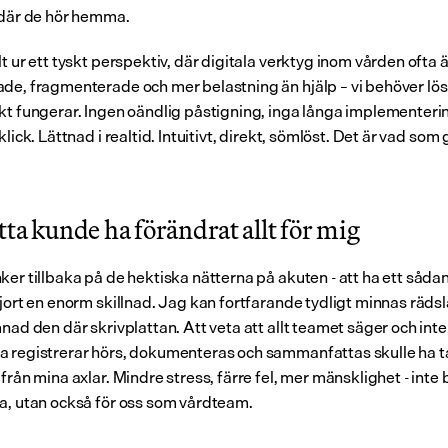
 där de hör hemma.
t ur ett tyskt perspektiv, där digitala verktyg inom vården ofta är
de, fragmenterade och mer belastning än hjälp – vi behöver lös
kt fungerar. Ingen oändlig påstigning, inga långa implementerin
klick. Lättnad i realtid. Intuitivt, direkt, sömlöst. Det är vad som g
.
ta kunde ha förändrat allt för mig
ker tillbaka på de hektiska nätterna på akuten - att ha ett sådan
jort en enorm skillnad. Jag kan fortfarande tydligt minnas rädsla
nad den där skrivplattan. Att veta att allt teamet säger och inte
 registrerar hörs, dokumenteras och sammanfattas skulle ha ta
från mina axlar. Mindre stress, färre fel, mer mänsklighet - inte b
a, utan också för oss som vårdteam.