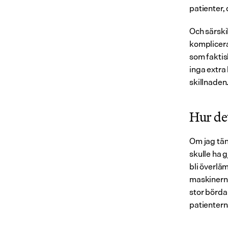
patienter,
Och särskil
komplicera
som faktis
inga extra 
skillnaden
Hur det
Om jag tän
skulle ha g
bli överläm
maskinerna
stor börda 
patientern