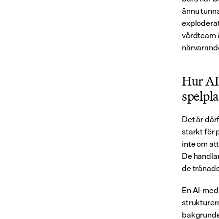
ännu tunna
exploderat.
vårdteam ä
närvarande
Hur AI
spelpl
Det är där
starkt för
inte om att
De handlar 
de tränade
En AI-medi
strukturer
bakgrunden,