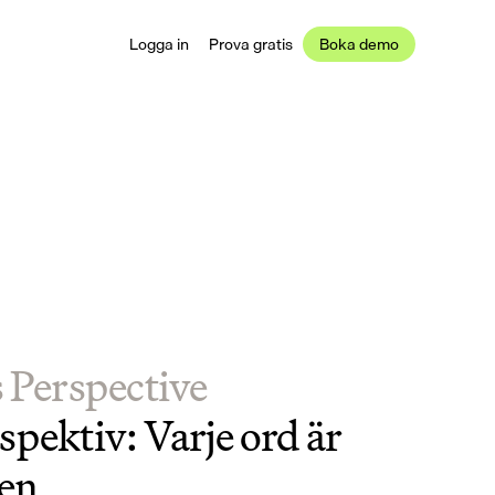
Logga in
Prova gratis
Boka demo
s Perspective
pektiv: Varje ord är 
ten