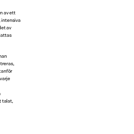
 av ett 
intensiva 
et av 
attas 
nan 
reras, 
anför 
varje 
 
talat, 