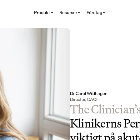
Produkt
Resurser
Företag
Dr Carol Wildhagen
Director, DACH
The Clinician’
Klinikerns Pers
viktigt på aku