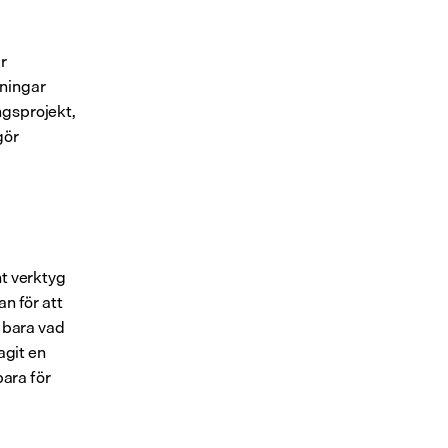
 
ningar 
gsprojekt, 
ör 
t verktyg 
n för att 
 bara vad 
git en 
ara för 