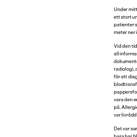
Under mitt
ett stort 
patienter 
meter ner 
Vid den tid
all inform
dokumenter
radiologi, 
för att dia
blodtransfu
pappersfo
vara den e
på. Allerg
var livrädd
Det var sa
bara har b