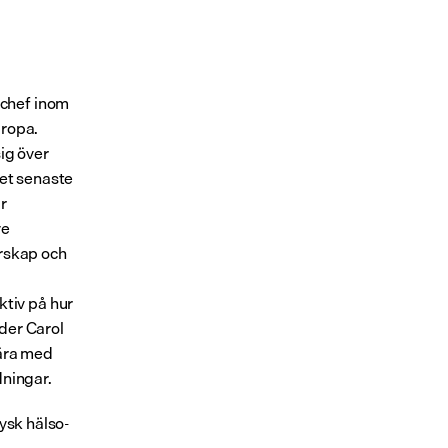
chef inom 
ropa. 
g över 
et senaste 
r 
e 
rskap och 
iv på hur 
der Carol 
ära med 
dningar.
ysk hälso- 