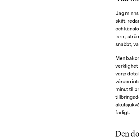
Jag minns f
skift, red
och känslo
larm, strö
snabbt, var
Men bakom 
verklighet
varje deta
vården inte
minut till
tillbringa
akutsjukvår
farligt.
Den do