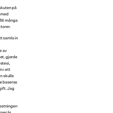
akuten på 
 med 
lit många 
torer.
t samla in 
 av 
et, gjorde 
tesi, 
 i ett 
 skulle 
e baseras 
ift. Jag 
astningen 
ser är 