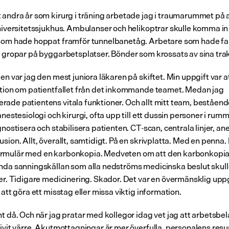
 andra år som kirurg i träning arbetade jag i traumarummet på 
universitetssjukhus. Ambulanser och helikoptrar skulle komma in
som hade hoppat framför tunnelbanetåg. Arbetare som hade fal
i gropar på byggarbetsplatser. Bönder som krossats av sina trak
en var jag den mest juniora läkaren på skiftet. Min uppgift var at
ation om patientfallet från det inkommande teamet. Medan jag 
ade patientens vitala funktioner. Och allt mitt team, bestående
anestesiologi och kirurgi, ofta upp till ett dussin personer i rumm
gnostisera och stabilisera patienten. CT-scan, centrala linjer, anes
sion. Allt, överallt, samtidigt. På en skrivplatta. Med en penna. In
rmulär med en karbonkopia. Medveten om att den karbonkopian
nda sanningskällan som alla nedströms medicinska beslut skull
ier. Tidigare medicinering. Skador. Det var en övermänsklig uppg
 att göra ett misstag eller missa viktig information.
nt då. Och när jag pratar med kollegor idag vet jag att arbetsbel
livit värre. Akutmottagningar är mer överfulla, personalens resur