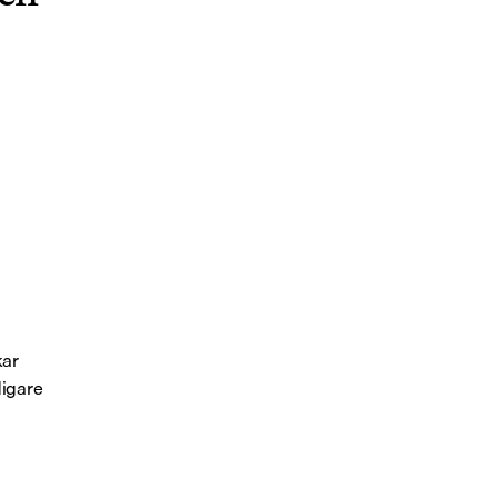
ar 
igare 