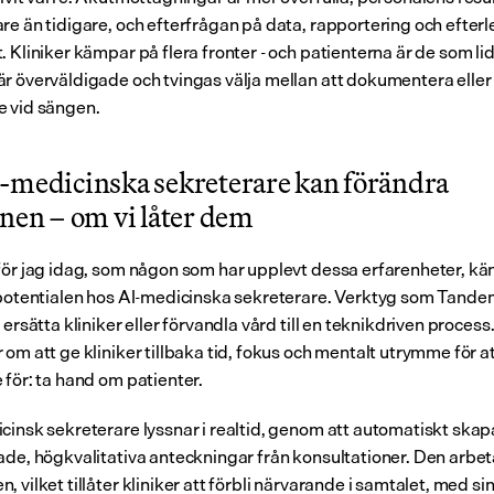
re än tidigare, och efterfrågan på data, rapportering och efterl
 Kliniker kämpar på flera fronter - och patienterna är de som lid
r överväldigade och tvingas välja mellan att dokumentera eller 
 vid sängen.
-medicinska sekreterare kan förändra 
anen – om vi låter dem
för jag idag, som någon som har upplevt dessa erfarenheter, kän
 potentialen hos AI-medicinska sekreterare. Verktyg som Tandem
 ersätta kliniker eller förvandla vård till en teknikdriven process
om att ge kliniker tillbaka tid, fokus och mentalt utrymme för at
 för: ta hand om patienter.
cinsk sekreterare lyssnar i realtid, genom att automatiskt skapa
ade, högkvalitativa anteckningar från konsultationer. Den arbetar
 vilket tillåter kliniker att förbli närvarande i samtalet, med sin