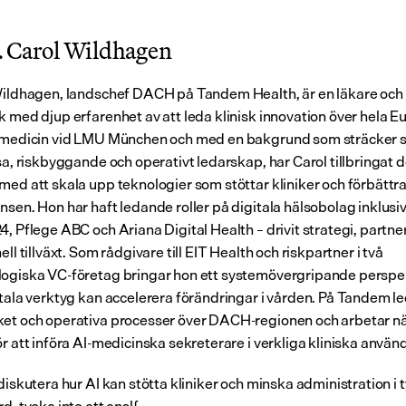
 Carol Wildhagen
Wildhagen, landschef DACH på Tandem Health, är en läkare och 
k med djup erfarenhet av att leda klinisk innovation över hela Eu
 medicin vid LMU München och med en bakgrund som sträcker si
sa, riskbyggande och operativt ledarskap, har Carol tillbringat d
med att skala upp teknologier som stöttar kliniker och förbättra
nsen. Hon har haft ledande roller på digitala hälsobolag inklusiv
4, Pflege ABC och Ariana Digital Health – drivit strategi, partne
ell tillväxt. Som rådgivare till EIT Health och riskpartner i två 
ogiska VC-företag bringar hon ett systemövergripande perspekt
itala verktyg kan accelerera förändringar i vården. På Tandem le
et och operativa processer över DACH-regionen och arbetar n
ör att införa AI-medicinska sekreterare i verkliga kliniska använ
diskutera hur AI kan stötta kliniker och minska administration i t