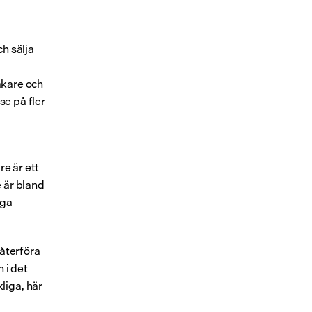
h sälja 
äkare och 
e på fler 
e är ett 
 är bland 
ga 
återföra 
i det 
iga, här 