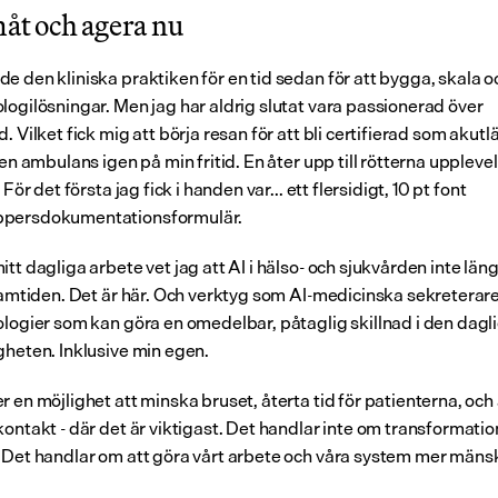
måt och agera nu
 den kliniska praktiken för en tid sedan för att bygga, skala oc
logilösningar. Men jag har aldrig slutat vara passionerad över 
. Vilket fick mig att börja resan för att bli certifierad som akutl
 en ambulans igen på min fritid. En åter upp till rötterna upplevels
 För det första jag fick i handen var... ett flersidigt, 10 pt font 
persdokumentationsformulär.
tt dagliga arbete vet jag att AI i hälso- och sjukvården inte längr
framtiden. Det är här. Och verktyg som AI-medicinska sekreterare
ologier som kan göra en omedelbar, påtaglig skillnad i den dagli
gheten. Inklusive min egen.
 en möjlighet att minska bruset, återta tid för patienterna, och 
ontakt - där det är viktigast. Det handlar inte om transformation 
 Det handlar om att göra vårt arbete och våra system mer mänskl