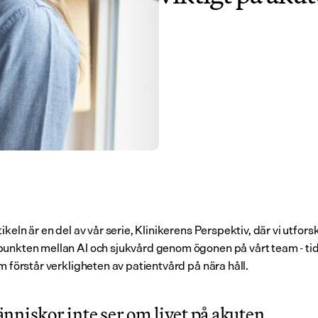
ikeln är en del av vår serie, Klinikerens Perspektiv, där vi utforsk
unkten mellan AI och sjukvård genom ögonen på vårt team - tid
m förstår verkligheten av patientvård på nära håll.
nniskor inte ser om livet på akuten