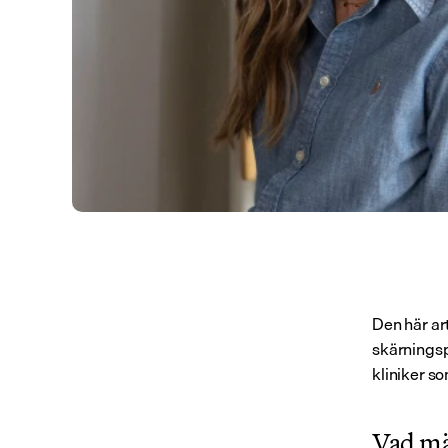
Den här art
skärningsp
kliniker so
Vad mä