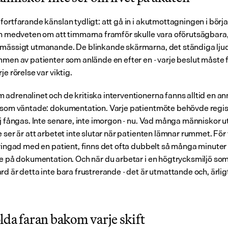
ortfarande känslan tydligt: att gå in i akutmottagningen i början
an medveten om att timmarna framför skulle vara oförutsägbara, 
mässigt utmanande. De blinkande skärmarna, det ständiga ljud
mmen av patienter som anlände en efter en - varje beslut måste f
je rörelse var viktig.
adrenalinet och de kritiska interventionerna fanns alltid en an
 som väntade: dokumentation. Varje patientmöte behövde regist
lj fångas. Inte senare, inte imorgon - nu. Vad många människor ut
 ser är att arbetet inte slutar när patienten lämnar rummet. För 
bringad med en patient, finns det ofta dubbelt så många minuter 
de på dokumentation. Och när du arbetar i en högtrycksmiljö som
d är detta inte bara frustrerande - det är utmattande och, ärligt 
lda faran bakom varje skift