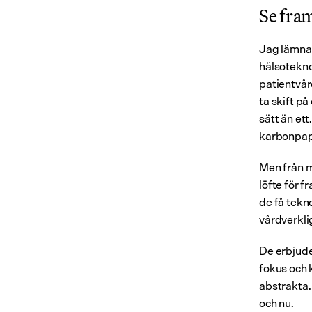
Se fra
Jag lämnade
hälsotekno
patientvård
ta skift på
sätt än ett.
karbonpap
Men från mi
löfte för 
de få tekn
vårdverkli
De erbjuder
fokus och k
abstrakta.
och nu.