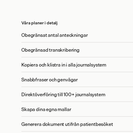
Våra planer i detalj
Obegränsat antal anteckningar
Obegränsad transkribering
Kopiera och klistra in i alla journalsystem
Snabbfraser och genvägar
Direktöverföring till 100+ journalsystem
Skapa dina egna mallar
Generera dokument utifrån patientbesöket