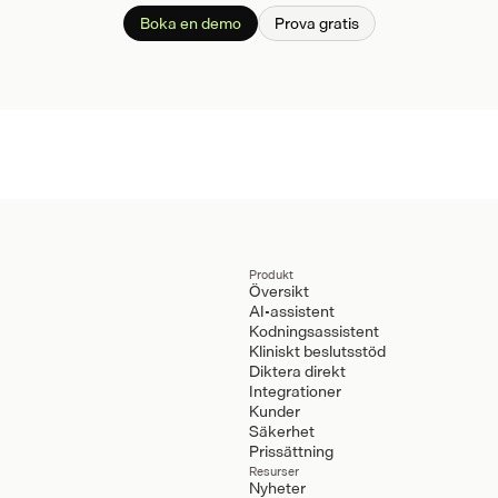
Boka en demo
Prova gratis
Produkt
Översikt
AI-assistent
Kodningsassistent
Kliniskt beslutsstöd
Diktera direkt
Integrationer
Kunder
Säkerhet
Prissättning
Resurser
Nyheter