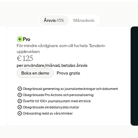
Årsvis
-15%
Månadsvis
Pro
För mindre vårdgivare som vill ha hela Tandem-
upplevelsen
€ 125
per användare/månad, betalas årsvis
Boka en demo
Prova gratis
Obegränsad generering av journalanteckningar och dokument
Obegränsade Pro Actions och personalisering
Överför till 100+ journalsystem med ett klick
Obegränsade skräddarsydda mallar
Onboarding ledd av våra kliniker