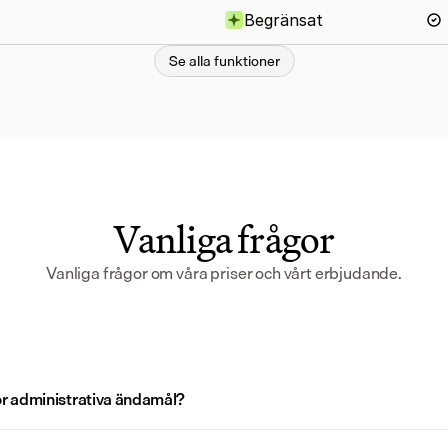
Begränsat
Se alla funktioner
Begränsat
Begränsat
Begränsat
Begränsat
Vanliga frågor
Begränsat
Vanliga frågor om våra priser och vårt erbjudande.
Begränsat
Begränsat
 för administrativa ändamål?
Begränsat