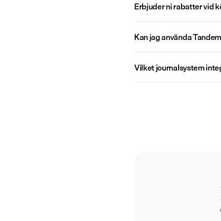
Erbjuder ni rabatter vid k
Livesupport från våra kliniker
Användardata och statistik
Kan jag använda Tandem 
Team-administration och kontroller
Vilket journalsystem in
Personlig onboarding med vårt kliniska team
Anpassad integration till ditt journalsystem
Tandem Sekreterar-modul
Gratis admin-användare
Single sign-on (SSO)
Användarhantering för organisationer (t.ex. SCIM)