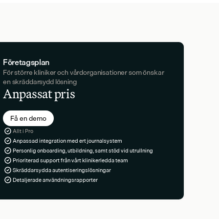
Företagsplan
För större kliniker och vårdorganisationer som önskar 
en skräddarsydd lösning
Anpassat pris
Få en demo
Allt i Pro
Anpassad integration med ert journalsystem
Personlig onboarding, utbildning, samt stöd vid utrullning
Prioriterad support från vårt klinikerledda team
Skräddarsydda autentiseringslösningar
Detaljerade användningsrapporter