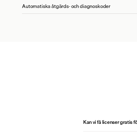
Automatiska åtgärds- och diagnoskoder
Redigera anteckningar och dokument med rösten
Delade mallar för teamet
Anteckningar spårbara till transkribering
Personligt anpassad dokumentationsstil
Föreslagna minnen
Personliga minnen
Klinikminnen
Kan vi få licenser gratis
Anpassad terminologi