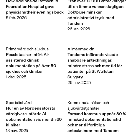
How Adolphe de Rothschild
Från över 10,000 anteckningar
Foundation Hospital gave
till en timme vunnen dagligen:
physicians their evenings back
Doktor.se minskar
5 feb. 2026
administrativt tryck med
Tandem
26 jan. 2026
Primärvård och sjukhus
Allmänmedicin
Recoletas har infört AI-
Tandems införande visade
assisterad klinisk
snabbare anteckningar,
dokumentation på över 50
mindre stress och mer tid för
sjukhus och kliniker
patienter på St Wulfstan
1 dec. 2025
Surgery
26 nov. 2025
Specialistvård
Kommunala hälso- och 
Hur en av Nordens största
sjukvårdstjänster
vårdgivare införde AI-
Farsund kommun uppnår 80 %
dokumentation vid mer än 60
minskad dokumentationstid
kliniker
och mer tillförlitliga
13 nov. 2025
anteckningar med Tandem