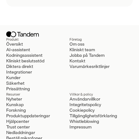
Produkt
Företag
Översikt
Om oss
AI-assistent
Kliniskt team
Kodningsassistent
Jobba på Tandem
Kliniskt beslutsstöd
Kontakt
Diktera direkt
Varumärkesriktlinjer
Integrationer
Kunder
Säkerhet
Prissättning
Resurser
Villkor & policy
Nyheter
Användarvillkor
Kunskap
Integritetspolicy
Forskning
Cookiepolicy
Produktuppdateringar
Tillgänglighetsförklaring
Hjälpcenter
Whistleblowing
Trust center
Impressum
Nedladdningar
Beställ mikrofoner