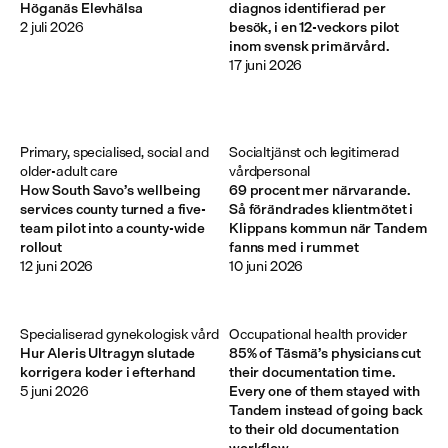
Höganäs Elevhälsa
diagnos identifierad per
2 juli 2026
besök, i en 12-veckors pilot
inom svensk primärvård.
17 juni 2026
Primary, specialised, social and 
Socialtjänst och legitimerad 
older-adult care
vårdpersonal
How South Savo’s wellbeing
69 procent mer närvarande.
services county turned a five-
Så förändrades klientmötet i
team pilot into a county-wide
Klippans kommun när Tandem
rollout
fanns med i rummet
12 juni 2026
10 juni 2026
Specialiserad gynekologisk vård
Occupational health provider
Hur Aleris Ultragyn slutade
85% of Täsmä’s physicians cut
korrigera koder i efterhand
their documentation time.
5 juni 2026
Every one of them stayed with
Tandem instead of going back
to their old documentation
workflow.