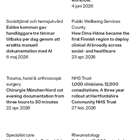
4 juni 2026
Socialtjänst och hemsjukvård
Public Wellbeing Services 
Eslövs kommun gav
County
handläggare tre timmar
How Oma Häme became the
tillbaka per dag genom att
first Finnish region to deploy
ersätta manuell
clinical AI broadly across
dokumentation med AI
social- and healthcare
6 maj 2026
23 apr. 2026
Trauma, hand & arthroscopic 
NHS Trust
surgery
1,000 clinicians. 12,500
Chirurgie München Nord cut
consultations. A three year
evening documentation from
rollout at Hertfordshire
three hours to 30 minutes
Community NHS Trust
22 apr. 2026
27 feb. 2026
Specialist care
Rheumatology