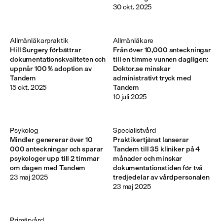
30 okt. 2025
Allmänläkarpraktik
Allmänläkare
Hill Surgery förbättrar
Från över 10,000 anteckningar
dokumentationskvaliteten och
till en timme vunnen dagligen:
uppnår 100 % adoption av
Doktor.se minskar
Tandem
administrativt tryck med
15 okt. 2025
Tandem
10 juli 2025
Psykolog
Specialistvård
Mindler genererar över 10
Praktikertjänst lanserar
000 anteckningar och sparar
Tandem till 35 kliniker på 4
psykologer upp till 2 timmar
månader och minskar
om dagen med Tandem
dokumentationstiden för två
23 maj 2025
tredjedelar av vårdpersonalen
23 maj 2025
Primärvård