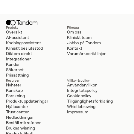
Produkt
Företag
Översikt
Om oss
AI-assistent
Kliniskt team
Kodningsassistent
Jobba på Tandem
Kliniskt beslutsstöd
Kontakt
Diktera direkt
Varumärkesriktlinjer
Integrationer
Kunder
Säkerhet
Prissättning
Resurser
Villkor & policy
Nyheter
Användarvillkor
Kunskap
Integritetspolicy
Forskning
Cookiepolicy
Produktuppdateringar
Tillgänglighetsförklaring
Hjälpcenter
Whistleblowing
Trust center
Impressum
Nedladdningar
Beställ mikrofoner
Bruksanvisning
Produktetikett