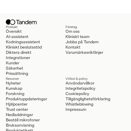
Produkt
Företag
Översikt
Om oss
AI-assistent
Kliniskt team
Kodningsassistent
Jobba på Tandem
Kliniskt beslutsstöd
Kontakt
Diktera direkt
Varumärkesriktlinjer
Integrationer
Kunder
Säkerhet
Prissättning
Resurser
Villkor & policy
Nyheter
Användarvillkor
Kunskap
Integritetspolicy
Forskning
Cookiepolicy
Produktuppdateringar
Tillgänglighetsförklaring
Hjälpcenter
Whistleblowing
Trust center
Impressum
Nedladdningar
Beställ mikrofoner
Bruksanvisning
Produktetikett