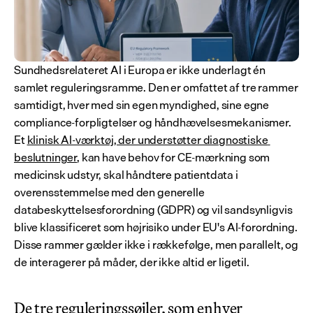
Sundhedsrelateret AI i Europa er ikke underlagt én 
samlet reguleringsramme. Den er omfattet af tre rammer 
samtidigt, hver med sin egen myndighed, sine egne 
compliance-forpligtelser og håndhævelsesmekanismer. 
Et 
klinisk AI-værktøj, der understøtter diagnostiske 
beslutninger
, kan have behov for CE-mærkning som 
medicinsk udstyr, skal håndtere patientdata i 
overensstemmelse med den generelle 
databeskyttelsesforordning (GDPR) og vil sandsynligvis 
blive klassificeret som højrisiko under EU's AI-forordning. 
Disse rammer gælder ikke i rækkefølge, men parallelt, og 
de interagerer på måder, der ikke altid er ligetil.
De tre reguleringssøjler, som enhver 