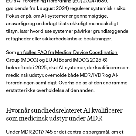
EU's AI-forordning
 (forordning (EU) 2024/1689, 
gældende fra 1. august 2024) regulerer systemisk risiko. 
Fokus er på, om AI-systemer er gennemsigtige, 
ansvarlige og underlagt tilstrækkeligt menneskeligt 
tilsyn, især hvor disse systemer påvirker grundlæggende 
rettigheder eller sikkerhedskritiske beslutninger.
Som 
en fælles FAQ fra Medical Device Coordination 
Group (MDCG) og EU AI Board
 (MDCG 2025-6) 
bekræftede i 2025, skal AI-systemer, der kvalificerer som 
medicinsk udstyr, overholde både MDR/IVDR og AI-
forordningen samtidigt. Overholdelse af den ene ramme 
erstatter ikke overholdelse af den anden.
Hvornår sundhedsrelateret AI kvalificerer 
som medicinsk udstyr under MDR
Under MDR 2017/745 er det centrale spørgsmål, om et 