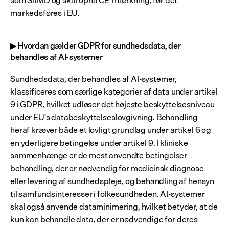
som SaMD og skal opnå CE-mærkning, før det 
markedsføres i EU.
▶ Hvordan gælder GDPR for sundhedsdata, der 
behandles af AI-systemer
Sundhedsdata, der behandles af AI-systemer, 
klassificeres som særlige kategorier af data under artikel 
9 i GDPR, hvilket udløser det højeste beskyttelsesniveau 
under EU's databeskyttelseslovgivning. Behandling 
heraf kræver både et lovligt grundlag under artikel 6 og 
en yderligere betingelse under artikel 9. I kliniske 
sammenhænge er de mest anvendte betingelser 
behandling, der er nødvendig for medicinsk diagnose 
eller levering af sundhedspleje, og behandling af hensyn 
til samfundsinteresser i folkesundheden. AI-systemer 
skal også anvende dataminimering, hvilket betyder, at de 
kun kan behandle data, der er nødvendige for deres 