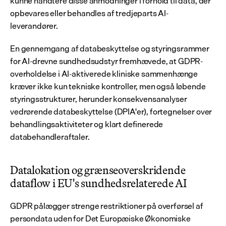
kunne håndtere disse anmodninger i forhold til data, der 
opbevares eller behandles af tredjeparts AI-
leverandører.
En gennemgang af databeskyttelse og styringsrammer 
for AI-drevne sundhedsudstyr fremhævede, at GDPR-
overholdelse i AI-aktiverede kliniske sammenhænge 
kræver ikke kun tekniske kontroller, men også løbende 
styringsstrukturer, herunder konsekvensanalyser 
vedrørende databeskyttelse (DPIA'er), fortegnelser over 
behandlingsaktiviteter og klart definerede 
databehandleraftaler.
Datalokation og grænseoverskridende 
dataflow i EU's sundhedsrelaterede AI
GDPR pålægger strenge restriktioner på overførsel af 
persondata uden for Det Europæiske Økonomiske 