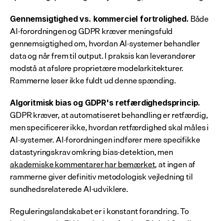
 Både 
Gennemsigtighed vs. kommerciel fortrolighed.
AI-forordningen og GDPR kræver meningsfuld 
gennemsigtighed om, hvordan AI-systemer behandler 
data og når frem til output. I praksis kan leverandører 
modstå at afsløre proprietære modelarkitekturer. 
Rammerne løser ikke fuldt ud denne spænding.
Algoritmisk bias og GDPR's retfærdighedsprincip.
GDPR kræver, at automatiseret behandling er retfærdig, 
men specificerer ikke, hvordan retfærdighed skal måles i 
AI-systemer. AI-forordningen indfører mere specifikke 
datastyringskrav omkring bias-detektion, men 
akademiske kommentarer har bemærket
, at ingen af 
rammerne giver definitiv metodologisk vejledning til 
sundhedsrelaterede AI-udviklere.
Reguleringslandskabet er i konstant forandring. To 