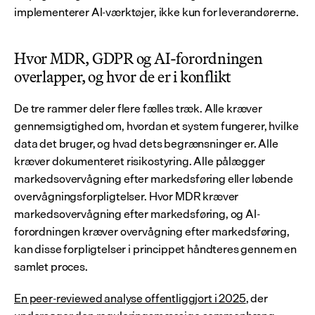
implementerer AI-værktøjer, ikke kun for leverandørerne.
Hvor MDR, GDPR og AI-forordningen 
overlapper, og hvor de er i konflikt
De tre rammer deler flere fælles træk. Alle kræver 
gennemsigtighed om, hvordan et system fungerer, hvilke 
data det bruger, og hvad dets begrænsninger er. Alle 
kræver dokumenteret risikostyring. Alle pålægger 
markedsovervågning efter markedsføring eller løbende 
overvågningsforpligtelser. Hvor MDR kræver 
markedsovervågning efter markedsføring, og AI-
forordningen kræver overvågning efter markedsføring, 
kan disse forpligtelser i princippet håndteres gennem en 
samlet proces.
En peer-reviewed analyse offentliggjort i 2025
, der 