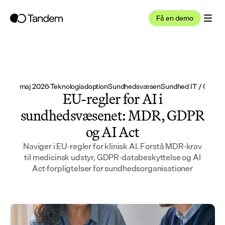
Få en demo
14. maj 2026
·
Teknologiadoption
Sundhedsvæsen
Sundhed IT / CIO
EU-regler for AI i
sundhedsvæsenet: MDR, GDPR
og AI Act
Naviger i EU-regler for klinisk AI. Forstå MDR-krav
til medicinsk udstyr, GDPR-databeskyttelse og AI
Act-forpligtelser for sundhedsorganisationer