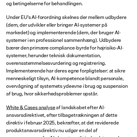
og betingelserne for behandlingen.
Under EU's AI-forordning skelnes der mellem udbydere 
(dem, der udvikler eller bringer AI-systemer på 
markedet) og implementerende (dem, der bruger AI-
systemer i en professionel sammenhæng). Udbydere 
bærer den primære compliance-byrde for højrisiko-AI-
systemer, herunder teknisk dokumentation, 
overensstemmelsesvurdering og registrering. 
Implementerende har deres egne forpligtelser: at sikre 
menneskeligt tilsyn, AI-kompetence blandt personale, 
overvågning af systemets ydeevne i brug og suspension 
af brug, hvor sikkerhedsproblemer opstår.
White & Cases analyse
 af landskabet efter AI-
ansvarsdirektivet, efter tilbagetrækningen af dette 
direktiv i februar 2025, bekræfter, at det reviderede 
produktansvarsdirektiv nu udgør en del af 