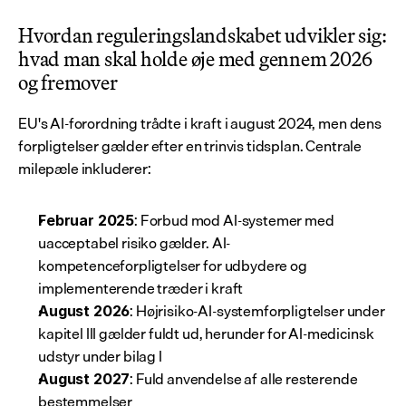
Hvordan reguleringslandskabet udvikler sig: 
hvad man skal holde øje med gennem 2026 
og fremover
EU's AI-forordning trådte i kraft i august 2024, men dens 
forpligtelser gælder efter en trinvis tidsplan. Centrale 
milepæle inkluderer:
: Forbud mod AI-systemer med 
Februar 2025
uacceptabel risiko gælder. AI-
kompetenceforpligtelser for udbydere og 
implementerende træder i kraft
: Højrisiko-AI-systemforpligtelser under 
August 2026
kapitel III gælder fuldt ud, herunder for AI-medicinsk 
udstyr under bilag I
: Fuld anvendelse af alle resterende 
August 2027
bestemmelser