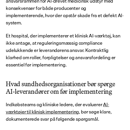
ansvarsrammen for AI-drevet medicinsk udstyr med 
konsekvenser for både producenter og 
implementerende, hvor der opstår skade fra et defekt AI-
system.
Et hospital, der implementerer et klinisk AI-værktøj, kan 
ikke antage, at reguleringsmæssig compliance 
udelukkende er leverandørens ansvar. Kontraktlig 
klarhed om roller, forpligtelser og ansvarsfordeling er 
essentiel før implementering.
Hvad sundhedsorganisationer bør spørge 
AI-leverandører om før implementering
Indkøbsteams og kliniske ledere, der evaluerer 
AI-
værktøjer til klinisk implementering
, bør søge klare, 
dokumenterede svar på følgende spørgsmål.