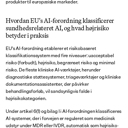
produkter til europæiske markeder.
Hvordan EU's AI-forordning klassificerer 
sundhedsrelateret AI, og hvad højrisiko 
betyder i praksis
EU's AI-forordning etablerer et risikobaseret 
klassifikationssystem med fire niveauer: uacceptabel 
risiko (forbudt), højrisiko, begrænset risiko og minimal 
risiko. De fleste kliniske AI-værktøjer, herunder 
diagnostiske støttesystemer, triageværktøjer og kliniske 
dokumentationsassistenter, der påvirker 
behandlingsforløb, vil sandsynligvis falde i 
højrisikokategorien.
Under artikel 6(1) og bilag I i AI-forordningen klassificeres 
AI-systemer, der i forvejen er reguleret som medicinsk 
udstyr under MDR eller IVDR, automatisk som højrisiko-