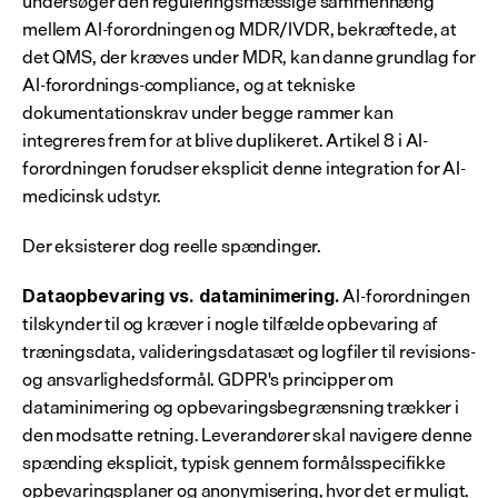
undersøger den reguleringsmæssige sammenhæng 
mellem AI-forordningen og MDR/IVDR, bekræftede, at 
det QMS, der kræves under MDR, kan danne grundlag for 
AI-forordnings-compliance, og at tekniske 
dokumentationskrav under begge rammer kan 
integreres frem for at blive duplikeret. Artikel 8 i AI-
forordningen forudser eksplicit denne integration for AI-
medicinsk udstyr.
Der eksisterer dog reelle spændinger.
 AI-forordningen 
Dataopbevaring vs. dataminimering.
tilskynder til og kræver i nogle tilfælde opbevaring af 
træningsdata, valideringsdatasæt og logfiler til revisions- 
og ansvarlighedsformål. GDPR's principper om 
dataminimering og opbevaringsbegrænsning trækker i 
den modsatte retning. Leverandører skal navigere denne 
spænding eksplicit, typisk gennem formålsspecifikke 
opbevaringsplaner og anonymisering, hvor det er muligt.