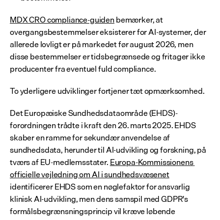
MDX CRO compliance-guiden
 bemærker, at 
overgangsbestemmelser eksisterer for AI-systemer, der 
allerede lovligt er på markedet før august 2026, men 
disse bestemmelser er tidsbegrænsede og fritager ikke 
producenter fra eventuel fuld compliance.
To yderligere udviklinger fortjener tæt opmærksomhed.
Det Europæiske Sundhedsdataområde (EHDS)-
forordningen trådte i kraft den 26. marts 2025. EHDS 
skaber en ramme for sekundær anvendelse af 
sundhedsdata, herunder til AI-udvikling og forskning, på 
tværs af EU-medlemsstater. 
Europa-Kommissionens 
officielle vejledning om AI i sundhedsvæsenet
identificerer EHDS som en nøglefaktor for ansvarlig 
klinisk AI-udvikling, men dens samspil med GDPR's 
formålsbegrænsningsprincip vil kræve løbende 