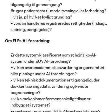
tilgængelig til gennemgang?
Bruges patientdata til modeltræning eller forbedring? 
Hvis ja, på hvilket lovligt grundlag?
Hvordan håndteres registreredes rettigheder (indsigt, 
sletning, berigtigelse)?
Om EU's AI-forordning:
Er dette system klassificeret som et højrisiko-AI-
system under EU's AI-forordning?
Hvilken overensstemmelsesvurdering er gennemført 
eller planlagt under AI-forordningen?
Hvilken teknisk dokumentation er tilgængelig, der 
dækker træningsdata, validering og kendte 
begrænsninger?
Hvilke mekanismer for menneskeligt tilsyn er 
indbygget i systemet?
Er systemet registreret i EU's AI-systemdatabase?