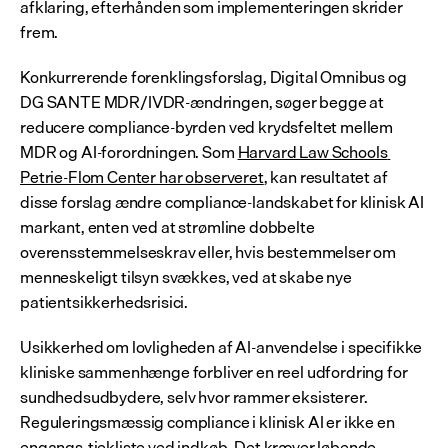
afklaring, efterhånden som implementeringen skrider 
frem.
Konkurrerende forenklingsforslag, Digital Omnibus og 
DG SANTE MDR/IVDR-ændringen, søger begge at 
reducere compliance-byrden ved krydsfeltet mellem 
MDR og AI-forordningen. Som 
Harvard Law Schools 
Petrie-Flom Center har observeret
, kan resultatet af 
disse forslag ændre compliance-landskabet for klinisk AI 
markant, enten ved at strømline dobbelte 
overensstemmelseskrav eller, hvis bestemmelser om 
menneskeligt tilsyn svækkes, ved at skabe nye 
patientsikkerhedsrisici.
Usikkerhed om lovligheden af AI-anvendelse i specifikke 
kliniske sammenhænge forbliver en reel udfordring for 
sundhedsudbydere, selv hvor rammer eksisterer. 
Reguleringsmæssig compliance i klinisk AI er ikke en 
engangs-tjekliste ved indkøb. Det kræver løbende 