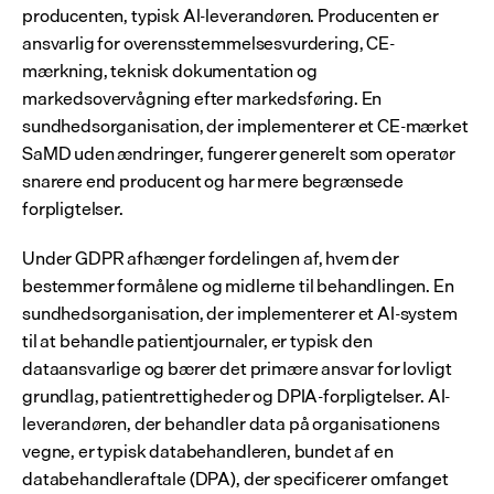
producenten, typisk AI-leverandøren. Producenten er 
ansvarlig for overensstemmelsesvurdering, CE-
mærkning, teknisk dokumentation og 
markedsovervågning efter markedsføring. En 
sundhedsorganisation, der implementerer et CE-mærket 
SaMD uden ændringer, fungerer generelt som operatør 
snarere end producent og har mere begrænsede 
forpligtelser.
Under GDPR afhænger fordelingen af, hvem der 
bestemmer formålene og midlerne til behandlingen. En 
sundhedsorganisation, der implementerer et AI-system 
til at behandle patientjournaler, er typisk den 
dataansvarlige og bærer det primære ansvar for lovligt 
grundlag, patientrettigheder og DPIA-forpligtelser. AI-
leverandøren, der behandler data på organisationens 
vegne, er typisk databehandleren, bundet af en 
databehandleraftale (DPA), der specificerer omfanget 