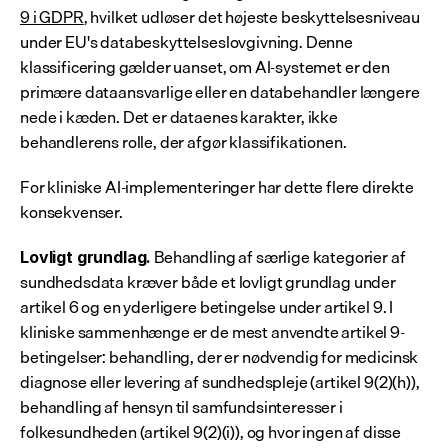
9 i GDPR
, hvilket udløser det højeste beskyttelsesniveau 
under EU's databeskyttelseslovgivning. Denne 
klassificering gælder uanset, om AI-systemet er den 
primære dataansvarlige eller en databehandler længere 
nede i kæden. Det er dataenes karakter, ikke 
behandlerens rolle, der afgør klassifikationen.
For kliniske AI-implementeringer har dette flere direkte 
konsekvenser.
 Behandling af særlige kategorier af 
Lovligt grundlag.
sundhedsdata kræver både et lovligt grundlag under 
artikel 6 og en yderligere betingelse under artikel 9. I 
kliniske sammenhænge er de mest anvendte artikel 9-
betingelser: behandling, der er nødvendig for medicinsk 
diagnose eller levering af sundhedspleje (artikel 9(2)(h)), 
behandling af hensyn til samfundsinteresser i 
folkesundheden (artikel 9(2)(i)), og hvor ingen af disse 