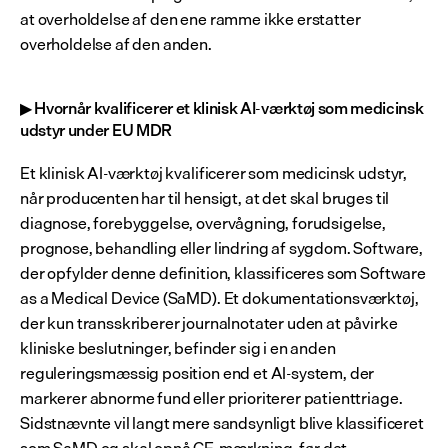
at overholdelse af den ene ramme ikke erstatter 
overholdelse af den anden.
▶ Hvornår kvalificerer et klinisk AI-værktøj som medicinsk 
udstyr under EU MDR
Et klinisk AI-værktøj kvalificerer som medicinsk udstyr, 
når producenten har til hensigt, at det skal bruges til 
diagnose, forebyggelse, overvågning, forudsigelse, 
prognose, behandling eller lindring af sygdom. Software, 
der opfylder denne definition, klassificeres som Software 
as a Medical Device (SaMD). Et dokumentationsværktøj, 
der kun transskriberer journalnotater uden at påvirke 
kliniske beslutninger, befinder sig i en anden 
reguleringsmæssig position end et AI-system, der 
markerer abnorme fund eller prioriterer patienttriage. 
Sidstnævnte vil langt mere sandsynligt blive klassificeret 