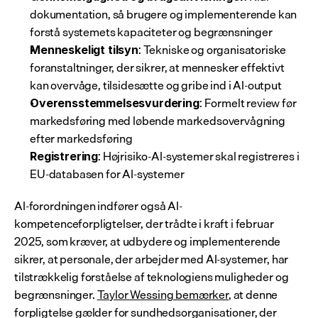
dokumentation, så brugere og implementerende kan 
forstå systemets kapaciteter og begrænsninger
: Tekniske og organisatoriske 
Menneskeligt tilsyn
foranstaltninger, der sikrer, at mennesker effektivt 
kan overvåge, tilsidesætte og gribe ind i AI-output
: Formelt review før 
Overensstemmelsesvurdering
markedsføring med løbende markedsovervågning 
efter markedsføring
: Højrisiko-AI-systemer skal registreres i 
Registrering
EU-databasen for AI-systemer
AI-forordningen indfører også AI-
kompetenceforpligtelser, der trådte i kraft i februar 
2025, som kræver, at udbydere og implementerende 
sikrer, at personale, der arbejder med AI-systemer, har 
tilstrækkelig forståelse af teknologiens muligheder og 
begrænsninger. 
Taylor Wessing bemærker
, at denne 
forpligtelse gælder for sundhedsorganisationer, der 