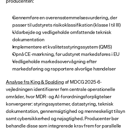
producenten:
Gennemføre en overensstemmelsesvurdering, der 
passer til udstyrets risikoklassifikation (klasse I til III)
Udarbejde og vedligeholde omfattende teknisk 
dokumentation
Implementere et kvalitetsstyringssystem (QMS)
Opnå CE-mærkning, før udstyret markedsføres i EU
Vedligeholde markedsovervågning efter 
markedsføring og rapportere alvorlige hændelser
Analyse fra King & Spalding
 af MDCG 2025-6-
vejledningen identificerer fem centrale operationelle 
områder, hvor MDR- og AI-forordningsforpligtelser 
konvergerer: styringssystemer, datastyring, teknisk 
dokumentation, gennemsigtighed og menneskeligt tilsyn 
samt cybersikkerhed og nøjagtighed. Producenter bør 
behandle disse som integrerede krav frem for parallelle 