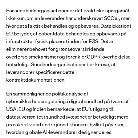
For sundhedsorganisationer er det praktiske spørgsmål 
ikke kun, om en leverandør har underskrevet SCC'er, men 
hvor data faktisk behandles og opbevares. Datalokation i 
EU betyder, at patientdata behandles og opbevares på 
infrastruktur fysisk placeret inden for EØS. Dette 
eliminerer behovet for grænseoverskridende 
overførselsmekanismer og forenkler GDPR-overholdelse 
betydeligt. Sundhedsorganisationer bør kræve, at 
leverandører specificerer dette i 
kontraktdokumentationen.
En sammenlignende politikanalyse af 
cybersikkerhedsregulering i digital sundhed på tværs af 
USA, EU og Indien bemærkede, at EU's tilgang til 
datasuverænitet i sundhedsvæsenet er betydeligt mere 
præskriptiv end andre jurisdiktioners, hvilket påvirker, 
hvordan globale AI-leverandører designer deres 