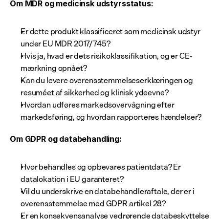
Om MDR og medicinsk udstyrsstatus:
Er dette produkt klassificeret som medicinsk udstyr 
under EU MDR 2017/745?
Hvis ja, hvad er dets risikoklassifikation, og er CE-
mærkning opnået?
Kan du levere overensstemmelseserklæringen og 
resuméet af sikkerhed og klinisk ydeevne?
Hvordan udføres markedsovervågning efter 
markedsføring, og hvordan rapporteres hændelser?
Om GDPR og databehandling:
Hvor behandles og opbevares patientdata? Er 
datalokation i EU garanteret?
Vil du underskrive en databehandleraftale, der er i 
overensstemmelse med GDPR artikel 28?
Er en konsekvensanalyse vedrørende databeskyttelse 