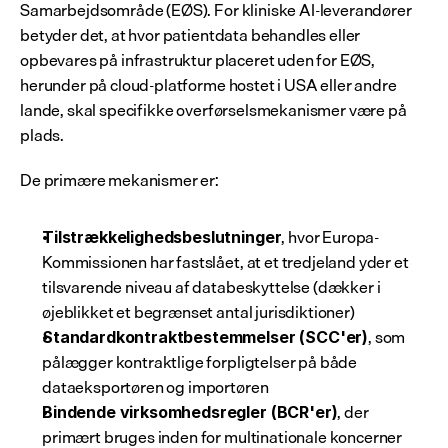
Samarbejdsområde (EØS). For kliniske AI-leverandører 
betyder det, at hvor patientdata behandles eller 
opbevares på infrastruktur placeret uden for EØS, 
herunder på cloud-platforme hostet i USA eller andre 
lande, skal specifikke overførselsmekanismer være på 
plads.
De primære mekanismer er:
, hvor Europa-
Tilstrækkelighedsbeslutninger
Kommissionen har fastslået, at et tredjeland yder et 
tilsvarende niveau af databeskyttelse (dækker i 
øjeblikket et begrænset antal jurisdiktioner)
, som 
Standardkontraktbestemmelser (SCC'er)
pålægger kontraktlige forpligtelser på både 
dataeksportøren og importøren
, der 
Bindende virksomhedsregler (BCR'er)
primært bruges inden for multinationale koncerner