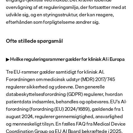
overvågning af et reguleringsmiljø, der fortsætter med at 
udvikle sig, og en styringsstruktur, der kan reagere, 
efterhånden som forpligtelserne ændrer sig.
Ofte stillede spørgsmål
▶ Hvilke reguleringsrammer gælder for klinisk AI i Europa
Tre EU-rammer gælder samtidigt for klinisk AI. 
Forordningen om medicinsk udstyr (MDR) 2017/745 
regulerer sikkerhed og ydeevne. Den generelle 
databeskyttelsesforordning (GDPR) regulerer, hvordan 
patientdata indsamles, behandles og opbevares. EU's AI-
forordning (forordning (EU) 2024/1689), gældende fra 1. 
august 2024, regulerer gennemsigtighed, ansvarlighed 
og menneskeligt tilsyn. En fælles FAQ fra Medical Device 
Coordination Group og EU AI Board bekræftede i 2025, 