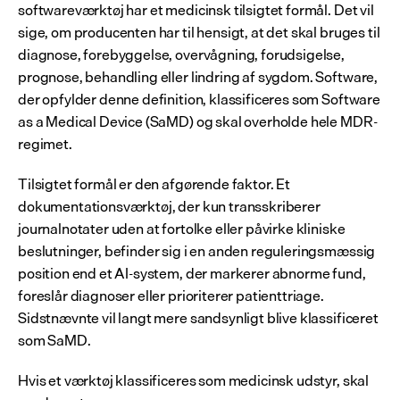
softwareværktøj har et medicinsk tilsigtet formål. Det vil 
sige, om producenten har til hensigt, at det skal bruges til 
diagnose, forebyggelse, overvågning, forudsigelse, 
prognose, behandling eller lindring af sygdom. Software, 
der opfylder denne definition, klassificeres som Software 
as a Medical Device (SaMD) og skal overholde hele MDR-
regimet.
Tilsigtet formål er den afgørende faktor. Et 
dokumentationsværktøj, der kun transskriberer 
journalnotater uden at fortolke eller påvirke kliniske 
beslutninger, befinder sig i en anden reguleringsmæssig 
position end et AI-system, der markerer abnorme fund, 
foreslår diagnoser eller prioriterer patienttriage. 
Sidstnævnte vil langt mere sandsynligt blive klassificeret 
som SaMD.
Hvis et værktøj klassificeres som medicinsk udstyr, skal 