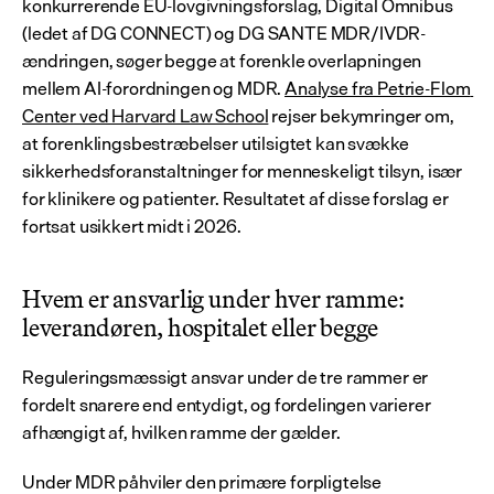
konkurrerende EU-lovgivningsforslag, Digital Omnibus 
(ledet af DG CONNECT) og DG SANTE MDR/IVDR-
ændringen, søger begge at forenkle overlapningen 
mellem AI-forordningen og MDR. 
Analyse fra Petrie-Flom 
Center ved Harvard Law School
 rejser bekymringer om, 
at forenklingsbestræbelser utilsigtet kan svække 
sikkerhedsforanstaltninger for menneskeligt tilsyn, især 
for klinikere og patienter. Resultatet af disse forslag er 
fortsat usikkert midt i 2026.
Hvem er ansvarlig under hver ramme: 
leverandøren, hospitalet eller begge
Reguleringsmæssigt ansvar under de tre rammer er 
fordelt snarere end entydigt, og fordelingen varierer 
afhængigt af, hvilken ramme der gælder.
Under MDR påhviler den primære forpligtelse 