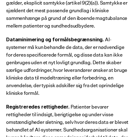
gælder, eksplicit samtykke (artikel 9(2)(a)). Samtykke er 
sjældent det mest passende grundlag i kliniske 
sammenhænge på grund af den iboende magtubalance 
mellem patienter og sundhedsudbydere.
 AI-
Dataminimering og formålsbegrænsning.
systemer må kun behandle de data, der er nødvendige 
for deres specificerede formål, og disse data kan ikke 
genbruges uden et nyt lovligt grundlag. Dette skaber 
særlige udfordringer, hvor leverandører ønsker at bruge 
kliniske data til modeltræning eller forbedring, en 
anvendelse, der typisk adskiller sig fra det oprindelige 
kliniske formål.
 Patienter bevarer 
Registreredes rettigheder.
rettigheder til indsigt, berigtigelse og under visse 
omstændigheder sletning, selv hvor deres data er blevet 
behandlet af AI-systemer. Sundhedsorganisationer skal 