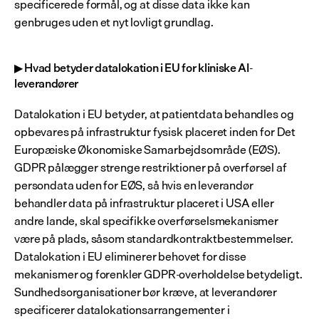
specificerede formål, og at disse data ikke kan 
genbruges uden et nyt lovligt grundlag.
▶ Hvad betyder datalokation i EU for kliniske AI-
leverandører
Datalokation i EU betyder, at patientdata behandles og 
opbevares på infrastruktur fysisk placeret inden for Det 
Europæiske Økonomiske Samarbejdsområde (EØS). 
GDPR pålægger strenge restriktioner på overførsel af 
persondata uden for EØS, så hvis en leverandør 
behandler data på infrastruktur placeret i USA eller 
andre lande, skal specifikke overførselsmekanismer 
være på plads, såsom standardkontraktbestemmelser. 
Datalokation i EU eliminerer behovet for disse 
mekanismer og forenkler GDPR-overholdelse betydeligt. 
Sundhedsorganisationer bør kræve, at leverandører 
specificerer datalokationsarrangementer i 