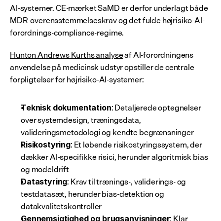
AI-systemer. CE-mærket SaMD er derfor underlagt både 
MDR-overensstemmelseskrav og det fulde højrisiko-AI-
forordnings-compliance-regime.
Hunton Andrews Kurths analyse
 af AI-forordningens 
anvendelse på medicinsk udstyr opstiller de centrale 
forpligtelser for højrisiko-AI-systemer:
: Detaljerede optegnelser 
Teknisk dokumentation
over systemdesign, træningsdata, 
valideringsmetodologi og kendte begrænsninger
: Et løbende risikostyringssystem, der 
Risikostyring
dækker AI-specifikke risici, herunder algoritmisk bias 
og modeldrift
: Krav til trænings-, validerings- og 
Datastyring
testdatasæt, herunder bias-detektion og 
datakvalitetskontroller
: Klar 
Gennemsigtighed og brugsanvisninger