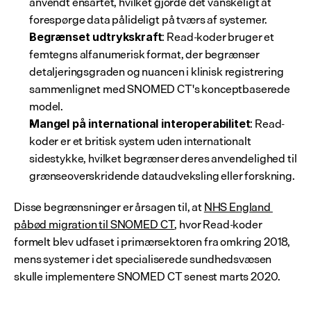
anvendt ensartet, hvilket gjorde det vanskeligt at 
forespørge data pålideligt på tværs af systemer.
: Read-koder bruger et 
Begrænset udtrykskraft
femtegns alfanumerisk format, der begrænser 
detaljeringsgraden og nuancen i klinisk registrering 
sammenlignet med SNOMED CT's konceptbaserede 
model.
: Read-
Mangel på international interoperabilitet
koder er et britisk system uden internationalt 
sidestykke, hvilket begrænser deres anvendelighed til 
grænseoverskridende dataudveksling eller forskning.
Disse begrænsninger er årsagen til, at 
NHS England 
påbød migration til SNOMED CT
, hvor Read-koder 
formelt blev udfaset i primærsektoren fra omkring 2018, 
mens systemer i det specialiserede sundhedsvæsen 
skulle implementere SNOMED CT senest marts 2020.