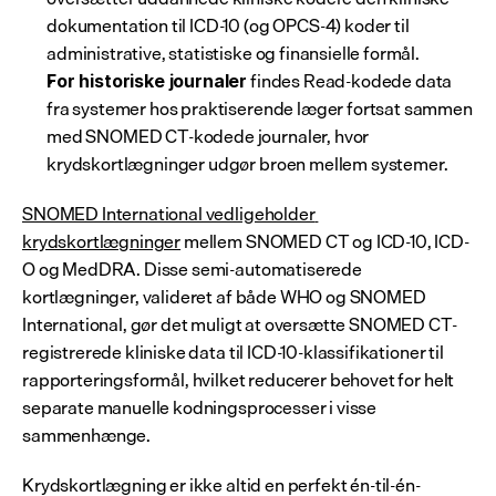
dokumentation til ICD-10 (og OPCS-4) koder til 
administrative, statistiske og finansielle formål.
 findes Read-kodede data 
For historiske journaler
fra systemer hos praktiserende læger fortsat sammen 
med SNOMED CT-kodede journaler, hvor 
krydskortlægninger udgør broen mellem systemer.
SNOMED International vedligeholder 
krydskortlægninger
 mellem SNOMED CT og ICD-10, ICD-
O og MedDRA. Disse semi-automatiserede 
kortlægninger, valideret af både WHO og SNOMED 
International, gør det muligt at oversætte SNOMED CT-
registrerede kliniske data til ICD-10-klassifikationer til 
rapporteringsformål, hvilket reducerer behovet for helt 
separate manuelle kodningsprocesser i visse 
sammenhænge.
Krydskortlægning er ikke altid en perfekt én-til-én-