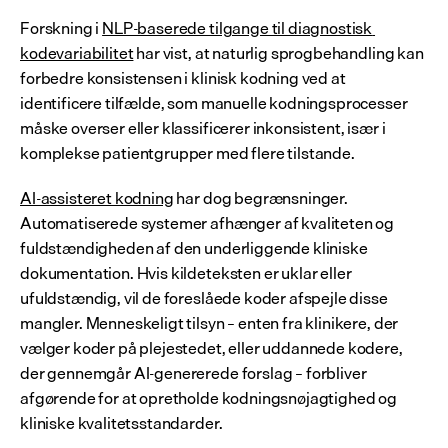
Forskning i 
NLP-baserede tilgange til diagnostisk 
kodevariabilitet
 har vist, at naturlig sprogbehandling kan 
forbedre konsistensen i klinisk kodning ved at 
identificere tilfælde, som manuelle kodningsprocesser 
måske overser eller klassificerer inkonsistent, især i 
komplekse patientgrupper med flere tilstande.
AI-assisteret kodning
 har dog begrænsninger. 
Automatiserede systemer afhænger af kvaliteten og 
fuldstændigheden af den underliggende kliniske 
dokumentation. Hvis kildeteksten er uklar eller 
ufuldstændig, vil de foreslåede koder afspejle disse 
mangler. Menneskeligt tilsyn – enten fra klinikere, der 
vælger koder på plejestedet, eller uddannede kodere, 
der gennemgår AI-genererede forslag – forbliver 
afgørende for at opretholde kodningsnøjagtighed og 
kliniske kvalitetsstandarder.