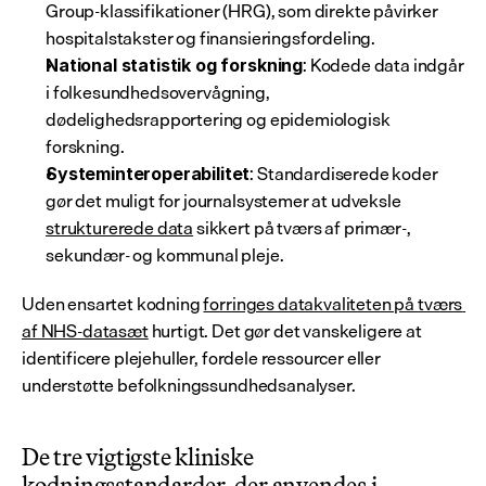
Group-klassifikationer (HRG), som direkte påvirker 
hospitalstakster og finansieringsfordeling.
: Kodede data indgår 
National statistik og forskning
i folkesundhedsovervågning, 
dødelighedsrapportering og epidemiologisk 
forskning.
: Standardiserede koder 
Systeminteroperabilitet
gør det muligt for journalsystemer at udveksle 
strukturerede data
 sikkert på tværs af primær-, 
sekundær- og kommunal pleje.
Uden ensartet kodning 
forringes datakvaliteten på tværs 
af NHS-datasæt
 hurtigt. Det gør det vanskeligere at 
identificere plejehuller, fordele ressourcer eller 
understøtte befolkningssundhedsanalyser.
De tre vigtigste kliniske 
kodningsstandarder, der anvendes i 