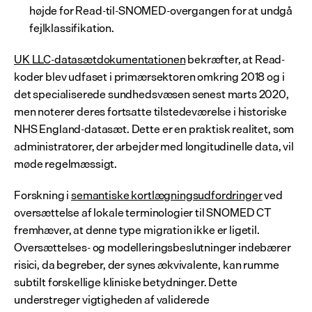
højde for Read-til-SNOMED-overgangen for at undgå 
fejlklassifikation.
UK LLC-datasætdokumentationen
 bekræfter, at Read-
koder blev udfaset i primærsektoren omkring 2018 og i 
det specialiserede sundhedsvæsen senest marts 2020, 
men noterer deres fortsatte tilstedeværelse i historiske 
NHS England-datasæt. Dette er en praktisk realitet, som 
administratorer, der arbejder med longitudinelle data, vil 
møde regelmæssigt.
Forskning i 
semantiske kortlægningsudfordringer
 ved 
oversættelse af lokale terminologier til SNOMED CT 
fremhæver, at denne type migration ikke er ligetil. 
Oversættelses- og modelleringsbeslutninger indebærer 
risici, da begreber, der synes ækvivalente, kan rumme 
subtilt forskellige kliniske betydninger. Dette 
understreger vigtigheden af validerede 