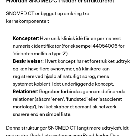
Hvordan SNOMED CT-koder er struktureret
SNOMED CT er bygget op omkring tre 
kernekomponenter:
: Hver unik klinisk idé får en permanent 
Koncepter
numerisk identifikator (for eksempel 44054006 for 
'diabetes mellitus type 2').
: Hvert koncept har et foretrukket udtryk 
Beskrivelser
og kan have flere synonymer, så klinikere kan 
registrere ved hjælp af naturligt sprog, mens 
systemet kobler til det underliggende koncept.
: Begreber forbindes gennem definerede 
Relationer
relationer (såsom 'er en', 'fundsted' eller 'associeret 
morfologi'), hvilket skaber et semantisk netværk 
snarere end en simpel liste.
Denne struktur gør SNOMED CT langt mere udtryksfuldt 
end ældre, flade listesystemer som Read-koder. Den 