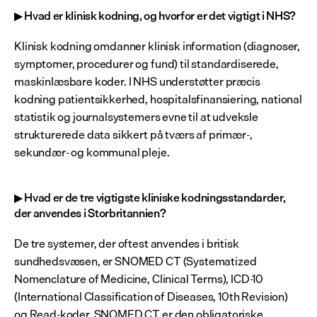
▶ Hvad er klinisk kodning, og hvorfor er det vigtigt i NHS?
Klinisk kodning omdanner klinisk information (diagnoser, 
symptomer, procedurer og fund) til standardiserede, 
maskinlæsbare koder. I NHS understøtter præcis 
kodning patientsikkerhed, hospitalsfinansiering, national 
statistik og journalsystemers evne til at udveksle 
strukturerede data sikkert på tværs af primær-, 
sekundær- og kommunal pleje.
▶ Hvad er de tre vigtigste kliniske kodningsstandarder, 
der anvendes i Storbritannien?
De tre systemer, der oftest anvendes i britisk 
sundhedsvæsen, er SNOMED CT (Systematized 
Nomenclature of Medicine, Clinical Terms), ICD-10 
(International Classification of Diseases, 10th Revision) 
og Read-koder. SNOMED CT er den obligatoriske 