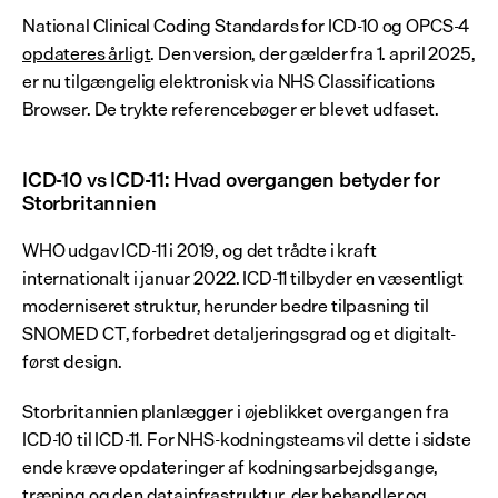
National Clinical Coding Standards for ICD-10 og OPCS-4 
opdateres årligt
. Den version, der gælder fra 1. april 2025, 
er nu tilgængelig elektronisk via NHS Classifications 
Browser. De trykte referencebøger er blevet udfaset.
ICD-10 vs ICD-11: Hvad overgangen betyder for 
Storbritannien
WHO udgav ICD-11 i 2019, og det trådte i kraft 
internationalt i januar 2022. ICD-11 tilbyder en væsentligt 
moderniseret struktur, herunder bedre tilpasning til 
SNOMED CT, forbedret detaljeringsgrad og et digitalt-
først design.
Storbritannien planlægger i øjeblikket overgangen fra 
ICD-10 til ICD-11. For NHS-kodningsteams vil dette i sidste 
ende kræve opdateringer af kodningsarbejdsgange, 
træning og den datainfrastruktur, der behandler og 