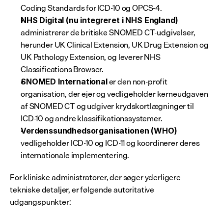
Coding Standards for ICD-10 og OPCS-4.
NHS Digital (nu integreret i NHS England)
administrerer de britiske SNOMED CT-udgivelser, 
herunder UK Clinical Extension, UK Drug Extension og 
UK Pathology Extension, og leverer NHS 
Classifications Browser.
 er den non-profit 
SNOMED International
organisation, der ejer og vedligeholder kerneudgaven 
af SNOMED CT og udgiver krydskortlægninger til 
ICD-10 og andre klassifikationssystemer.
Verdenssundhedsorganisationen (WHO)
vedligeholder ICD-10 og ICD-11 og koordinerer deres 
internationale implementering.
For kliniske administratorer, der søger yderligere 
tekniske detaljer, er følgende autoritative 
udgangspunkter: