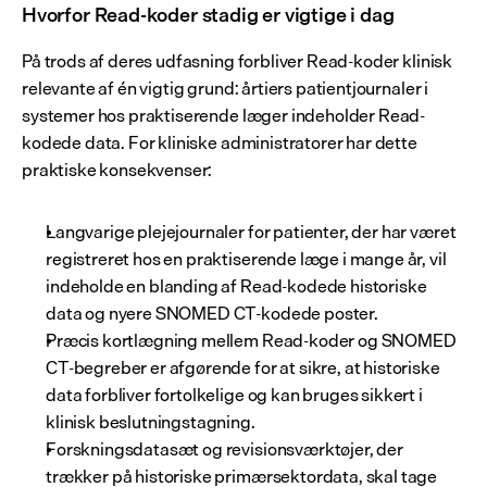
Hvorfor Read-koder stadig er vigtige i dag
På trods af deres udfasning forbliver Read-koder klinisk 
relevante af én vigtig grund: årtiers patientjournaler i 
systemer hos praktiserende læger indeholder Read-
kodede data. For kliniske administratorer har dette 
praktiske konsekvenser:
Langvarige plejejournaler for patienter, der har været 
registreret hos en praktiserende læge i mange år, vil 
indeholde en blanding af Read-kodede historiske 
data og nyere SNOMED CT-kodede poster.
Præcis kortlægning mellem Read-koder og SNOMED 
CT-begreber er afgørende for at sikre, at historiske 
data forbliver fortolkelige og kan bruges sikkert i 
klinisk beslutningstagning.
Forskningsdatasæt og revisionsværktøjer, der 
trækker på historiske primærsektordata, skal tage 