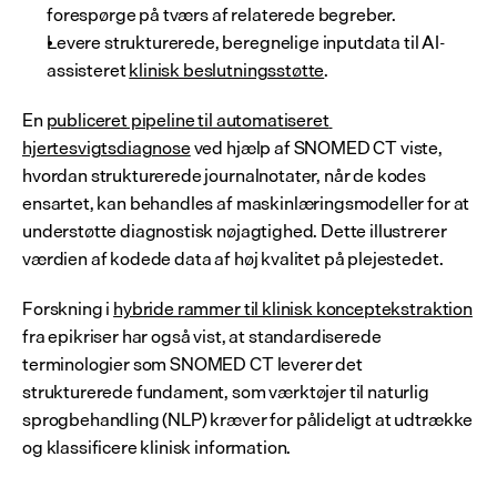
forespørge på tværs af relaterede begreber.
Levere strukturerede, beregnelige inputdata til AI-
assisteret 
klinisk beslutningsstøtte
.
En 
publiceret pipeline til automatiseret 
hjertesvigtsdiagnose
 ved hjælp af SNOMED CT viste, 
hvordan strukturerede journalnotater, når de kodes 
ensartet, kan behandles af maskinlæringsmodeller for at 
understøtte diagnostisk nøjagtighed. Dette illustrerer 
værdien af kodede data af høj kvalitet på plejestedet.
Forskning i 
hybride rammer til klinisk konceptekstraktion
fra epikriser har også vist, at standardiserede 
terminologier som SNOMED CT leverer det 
strukturerede fundament, som værktøjer til naturlig 
sprogbehandling (NLP) kræver for pålideligt at udtrække 
og klassificere klinisk information.