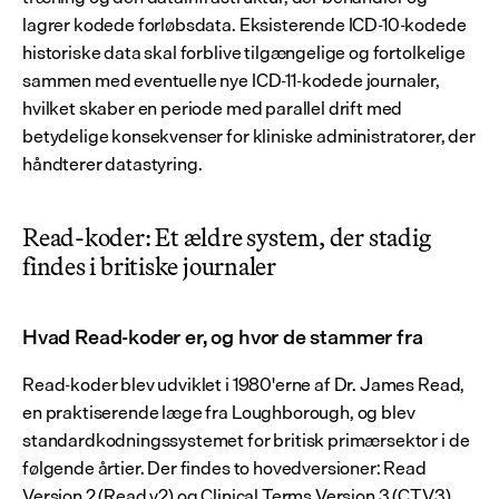
lagrer kodede forløbsdata. Eksisterende ICD-10-kodede 
historiske data skal forblive tilgængelige og fortolkelige 
sammen med eventuelle nye ICD-11-kodede journaler, 
hvilket skaber en periode med parallel drift med 
betydelige konsekvenser for kliniske administratorer, der 
håndterer datastyring.
Read-koder: Et ældre system, der stadig 
findes i britiske journaler
Hvad Read-koder er, og hvor de stammer fra
Read-koder blev udviklet i 1980'erne af Dr. James Read, 
en praktiserende læge fra Loughborough, og blev 
standardkodningssystemet for britisk primærsektor i de 
følgende årtier. Der findes to hovedversioner: Read 
Version 2 (Read v2) og Clinical Terms Version 3 (CTV3), 