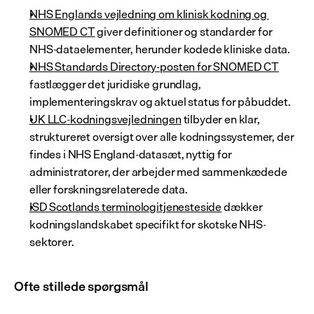
NHS Englands vejledning om klinisk kodning og 
SNOMED CT
 giver definitioner og standarder for 
NHS-dataelementer, herunder kodede kliniske data.
NHS Standards Directory-posten for SNOMED CT
fastlægger det juridiske grundlag, 
implementeringskrav og aktuel status for påbuddet.
UK LLC-kodningsvejledningen
 tilbyder en klar, 
struktureret oversigt over alle kodningssystemer, der 
findes i NHS England-datasæt, nyttig for 
administratorer, der arbejder med sammenkædede 
eller forskningsrelaterede data.
ISD Scotlands terminologitjenesteside
 dækker 
kodningslandskabet specifikt for skotske NHS-
sektorer.
Ofte stillede spørgsmål