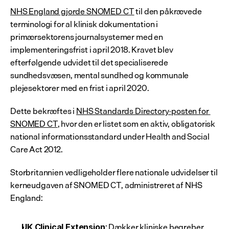
NHS England gjorde SNOMED CT
 til den påkrævede 
terminologi for al klinisk dokumentation i 
primærsektorens journalsystemer med en 
implementeringsfrist i april 2018. Kravet blev 
efterfølgende udvidet til det specialiserede 
sundhedsvæsen, mental sundhed og kommunale 
plejesektorer med en frist i april 2020.
Dette bekræftes i 
NHS Standards Directory-posten for 
SNOMED CT
, hvor den er listet som en aktiv, obligatorisk 
national informationsstandard under Health and Social 
Care Act 2012.
Storbritannien vedligeholder flere nationale udvidelser til 
kerneudgaven af SNOMED CT, administreret af NHS 
England:
: Dækker kliniske begreber, 
UK Clinical Extension