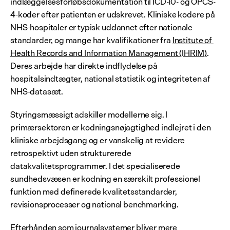
indlæggelsesforløbsdokumentation til ICD-10- og OPCS-
4-koder efter patienten er udskrevet. Kliniske kodere på 
NHS-hospitaler er typisk uddannet efter nationale 
standarder, og mange har kvalifikationer fra 
Institute of 
Health Records and Information Management (IHRIM)
. 
Deres arbejde har direkte indflydelse på 
hospitalsindtægter, national statistik og integriteten af 
NHS-datasæt.
Styringsmæssigt adskiller modellerne sig. I 
primærsektoren er kodningsnøjagtighed indlejret i den 
kliniske arbejdsgang og er vanskelig at revidere 
retrospektivt uden strukturerede 
datakvalitetsprogrammer. I det specialiserede 
sundhedsvæsen er kodning en særskilt professionel 
funktion med definerede kvalitetsstandarder, 
revisionsprocesser og national benchmarking.
Efterhånden som journalsystemer bliver mere 