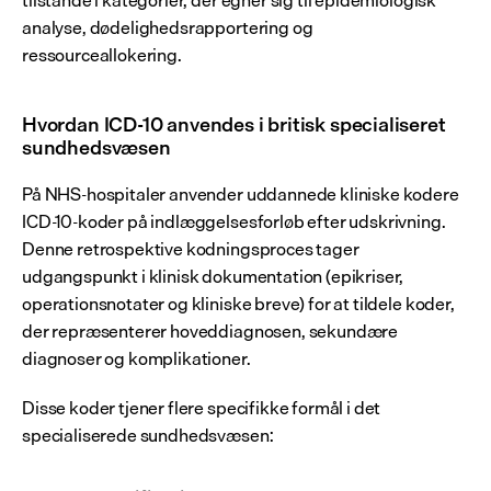
tilstande i kategorier, der egner sig til epidemiologisk 
analyse, dødelighedsrapportering og 
ressourceallokering.
Hvordan ICD-10 anvendes i britisk specialiseret 
sundhedsvæsen
På NHS-hospitaler anvender uddannede kliniske kodere 
ICD-10-koder på indlæggelsesforløb efter udskrivning. 
Denne retrospektive kodningsproces tager 
udgangspunkt i klinisk dokumentation (epikriser, 
operationsnotater og kliniske breve) for at tildele koder, 
der repræsenterer hoveddiagnosen, sekundære 
diagnoser og komplikationer.
Disse koder tjener flere specifikke formål i det 
specialiserede sundhedsvæsen: