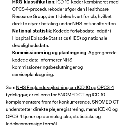
: ICD-10-koder kombineret med 
HRG-klassifikation
OPCS-4-procedurekoder afgør den Healthcare 
Resource Group, der tildeles hvert forløb, hvilket 
direkte styrer betaling under NHS-nationaltariffen.
: Kodede forløbsdata indgår i 
National statistik
Hospital Episode Statistics (HES) og nationale 
dødelighedsdata.
: Aggregerede 
Kommissionering og planlægning
kodede data informerer NHS-
kommissioneringsbeslutninger og 
serviceplanlægning.
Som 
NHS Englands vejledning om ICD-10 og OPCS-4
tydeliggør, er rollerne for SNOMED CT og ICD-10 
komplementære frem for konkurrerende. SNOMED CT 
understøtter direkte plejeregistrering, mens ICD-10 og 
OPCS-4 tjener epidemiologiske, statistiske og 
ledelsesmæssige formål.