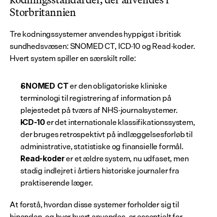
Storbritannien
Tre kodningssystemer anvendes hyppigst i britisk 
sundhedsvæsen: SNOMED CT, ICD-10 og Read-koder. 
Hvert system spiller en særskilt rolle:
 er den obligatoriske kliniske 
SNOMED CT
terminologi til registrering af information på 
plejestedet på tværs af NHS-journalsystemer.
 er det internationale klassifikationssystem, 
ICD-10
der bruges retrospektivt på indlæggelsesforløb til 
administrative, statistiske og finansielle formål.
 er et ældre system, nu udfaset, men 
Read-koder
stadig indlejret i årtiers historiske journaler fra 
praktiserende læger.
At forstå, hvordan disse systemer forholder sig til 
hinanden, og hvor hvert anvendes, er essentielt for 