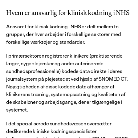
Hvem er ansvarlig for klinisk kodning i NHS
Ansvaret for klinisk kodning i NHS er delt mellem to 
grupper, der hver arbejder i forskellige sektorer med 
forskellige værktøjer og standarder.
I primærsektoren registrerer klinikere (praktiserende 
læger, sygeplejersker og andre autoriserede 
sundhedsprofessionelle) kodede data direkte i deres 
journalsystem på plejestedet ved hjælp af SNOMED CT. 
Nøjagtigheden af disse kodede data afhænger af 
klinikerens træning, systemopsætning og kvaliteten af 
de skabeloner og arbejdsgange, der er tilgængelige i 
systemet.
I det specialiserede sundhedsvæsen oversætter 
dedikerede kliniske kodningsspecialister 