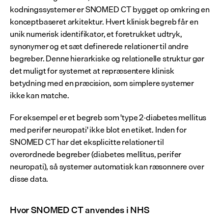
kodningssystemer er SNOMED CT bygget op omkring en 
konceptbaseret arkitektur. Hvert klinisk begreb får en 
unik numerisk identifikator, et foretrukket udtryk, 
synonymer og et sæt definerede relationer til andre 
begreber. Denne hierarkiske og relationelle struktur gør 
det muligt for systemet at repræsentere klinisk 
betydning med en præcision, som simplere systemer 
ikke kan matche.
For eksempel er et begreb som 'type 2-diabetes mellitus 
med perifer neuropati' ikke blot en etiket. Inden for 
SNOMED CT har det eksplicitte relationer til 
overordnede begreber (diabetes mellitus, perifer 
neuropati), så systemer automatisk kan ræsonnere over 
disse data.
Hvor SNOMED CT anvendes i NHS