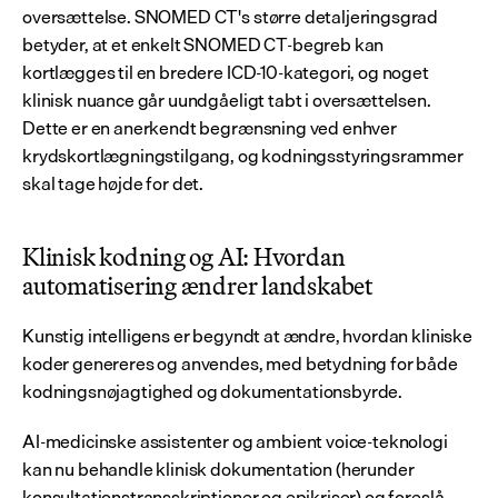
oversættelse. SNOMED CT's større detaljeringsgrad 
betyder, at et enkelt SNOMED CT-begreb kan 
kortlægges til en bredere ICD-10-kategori, og noget 
klinisk nuance går uundgåeligt tabt i oversættelsen. 
Dette er en anerkendt begrænsning ved enhver 
krydskortlægningstilgang, og kodningsstyringsrammer 
skal tage højde for det.
Klinisk kodning og AI: Hvordan 
automatisering ændrer landskabet
Kunstig intelligens er begyndt at ændre, hvordan kliniske 
koder genereres og anvendes, med betydning for både 
kodningsnøjagtighed og dokumentationsbyrde.
AI-medicinske assistenter og ambient voice-teknologi 
kan nu behandle klinisk dokumentation (herunder 
konsultationstransskriptioner og epikriser) og foreslå 