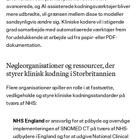
avancerede, og AI-assisterede kodningsværktøjer bliver 
mere udbredte, vil grænsen mellem disse to modeller 
sandsynligvis ændre sig. Kliniske kodere vil i stigende 
grad samarbejde med automatiserede værktøjer frem 
for udelukkende at arbejde ud fra papir- eller PDF-
dokumentation.
Nøgleorganisationer og ressourcer, der 
styrer klinisk kodning i Storbritannien
Flere organisationer spiller en rolle i at fastsætte, 
vedligeholde og styre kliniske kodningsstandarder på 
tværs af NHS:
 er ansvarlig for at påbyde og overvåge 
NHS England
implementeringen af SNOMED CT på tværs af NHS-
udbydere i England og for at udgive National Clinical 