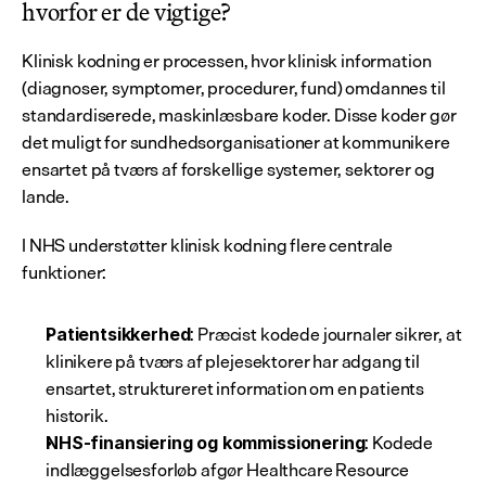
hvorfor er de vigtige?
Klinisk kodning er processen, hvor klinisk information 
(diagnoser, symptomer, procedurer, fund) omdannes til 
standardiserede, maskinlæsbare koder. Disse koder gør 
det muligt for sundhedsorganisationer at kommunikere 
ensartet på tværs af forskellige systemer, sektorer og 
lande.
I NHS understøtter klinisk kodning flere centrale 
funktioner:
: Præcist kodede journaler sikrer, at 
Patientsikkerhed
klinikere på tværs af plejesektorer har adgang til 
ensartet, struktureret information om en patients 
historik.
: Kodede 
NHS-finansiering og kommissionering
indlæggelsesforløb afgør Healthcare Resource 