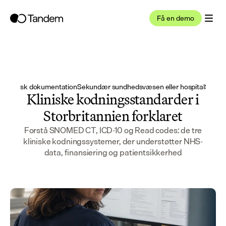
Få en demo
26
·
Klinisk dokumentation
Sekundær sundhedsvæsen eller hospital
Sundhe
Kliniske kodningsstandarder i
Storbritannien forklaret
Forstå SNOMED CT, ICD-10 og Read codes: de tre
kliniske kodningssystemer, der understøtter NHS-
data, finansiering og patientsikkerhed