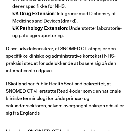
der er specifikke for NHS.
: Integrerer med Dictionary of 
UK Drug Extension
Medicines and Devices (dm+d).
: Understøtter laboratorie- 
UK Pathology Extension
og patologirapportering.
Disse udvidelser sikrer, at SNOMED CT afspejler den 
specifikke kliniske og administrative kontekst i NHS-
praksis i stedet for udelukkende at basere sig på den 
internationale udgave.
I Skotland har 
Public Health Scotland
 bekræftet, at 
SNOMED CT vil erstatte Read-koder som den nationale 
kliniske terminologi for både primær- og 
sekundærsektoren, selvom overgangstidslinjen adskiller 
sig fra Englands.