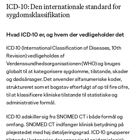
ICD-10: Den internationale standard for 
sygdomsklassifikation
Hvad ICD-10 er, og hvem der vedligeholder det
ICD-10 (International Classification of Diseases, 10th 
Revision) vedligeholdes af 
Verdenssundhedsorganisationen (WHO) og bruges 
globalt til at kategorisere sygdomme, tilstande, skader 
og dødsårsager. Det anvender alfanumeriske koder, 
struktureret som et bogstav efterfulgt af op til fire cifre, 
til at klassificere kliniske tilstande til statistiske og 
administrative formål.
ICD-10 adskiller sig fra SNOMED CT i både formål og 
omfang. SNOMED CT indfanger klinisk betydning på 
plejestedet med høj detaljeringsgrad. ICD-10 grupperer 