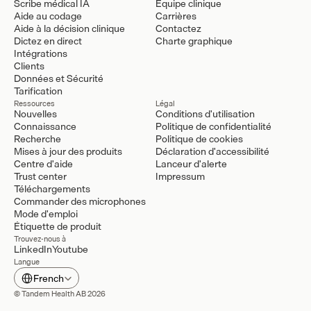
Scribe médical IA
Équipe clinique
Aide au codage
Carrières
Aide à la décision clinique
Contactez
Dictez en direct
Charte graphique
Intégrations
Clients
Données et Sécurité
Tarification
Ressources
Légal
Nouvelles
Conditions d'utilisation
Connaissance
Politique de confidentialité
Recherche
Politique de cookies
Mises à jour des produits
Déclaration d'accessibilité
Centre d'aide
Lanceur d'alerte
Trust center
Impressum
Téléchargements
Commander des microphones
Mode d'emploi
Étiquette de produit
Trouvez-nous à
LinkedIn
Youtube
Langue
Select Language
French
© Tandem Health AB 2026