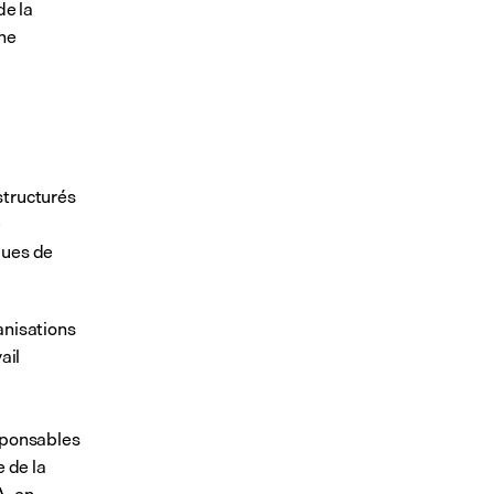
e la 
ne 
structurés
e
ques de 
nisations 
il 
sponsables 
 de la 