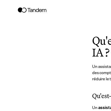
Qu'e
IA ?
Un assistan
des compte
réduire le
Qu'est-
Un 
assist