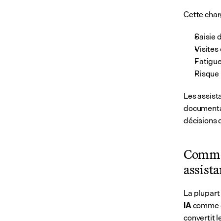
Cette char
Saisie 
Visites
Fatigue
Risque 
Les assist
documentat
décisions d
Comment
assista
La plupart
 comme c
IA
convertit l