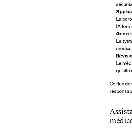
sécurisé
Appliq
La parol
IA form
Génére
Le syst
médicau
Révisi
Le méde
qu'elle
Ce flux de 
responsabi
Assista
médica