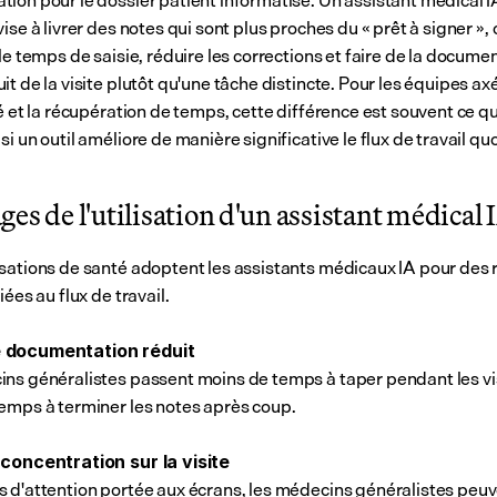
ion pour le dossier patient informatisé. Un assistant médical IA
ise à livrer des notes qui sont plus proches du « prêt à signer », 
le temps de saisie, réduire les corrections et faire de la documen
t de la visite plutôt qu'une tâche distincte. Pour les équipes axée
é et la récupération de temps, cette différence est souvent ce qui
i un outil améliore de manière significative le flux de travail qu
es de l'utilisation d'un assistant médical 
sations de santé adoptent les assistants médicaux IA pour des r
iées au flux de travail.
 documentation réduit
ns généralistes passent moins de temps à taper pendant les vis
emps à terminer les notes après coup.
 concentration sur la visite
 d'attention portée aux écrans, les médecins généralistes peuv