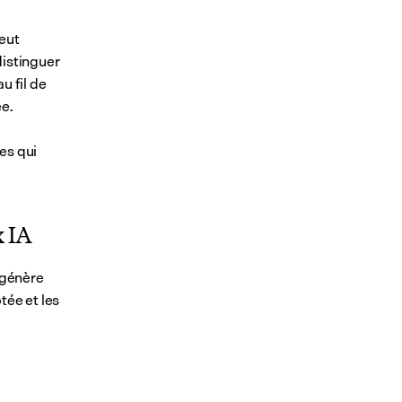
eut 
istinguer 
 fil de 
ée.
es qui 
x IA
 génère 
tée et les 