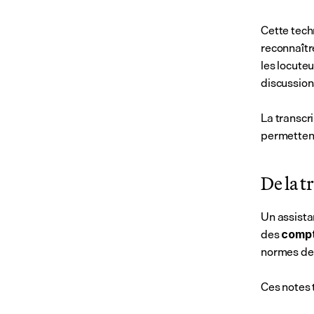
Cette tech
reconnaîtr
les locuteu
discussion
La transcri
permettent
De la 
Un assistan
des 
compt
normes de
Ces notes 