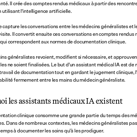
anté. Il crée des comptes rendus médicaux à partir des rencontre
utilisant l'intelligence artificielle.
 capture les conversations entre les médecins généralistes et le
 visite. Il convertit ensuite ces conversations en comptes rendus
 qui correspondent aux normes de documentation clinique. 
ns généralistes revoient, modifient si nécessaire, et approuvent
les ne soient finalisées. Le but d'un assistant médical IA est de r
travail de documentation tout en gardant le jugement clinique, l'
abilité fermement entre les mains du médecin généraliste.
i les assistants médicaux IA existent
ntation clinique consomme une grande partie du temps des mé
es. Dans de nombreux contextes, les médecins généralistes pas
temps à documenter les soins qu'à les prodiguer.