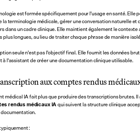
nologie est formée spécifiquement pour l'usage en santé. Elle p
e la terminologie médicale, gérer une conversation naturelle et d
rs dans un cadre clinique. Elle maintient également le contexte au
s plus longues, au lieu de traiter chaque phrase de manière isol
ption seule n'est pas l'objectif final. Elle fournit les données brut
 à l'assistant de créer une documentation clinique utilisable.
transcription aux comptes rendus médicau
t médical IA fait plus que produire des transcriptions brutes. Il
qui suivent la structure clinique accep
es rendus médicaux IA 
 documentation.
typiquement :