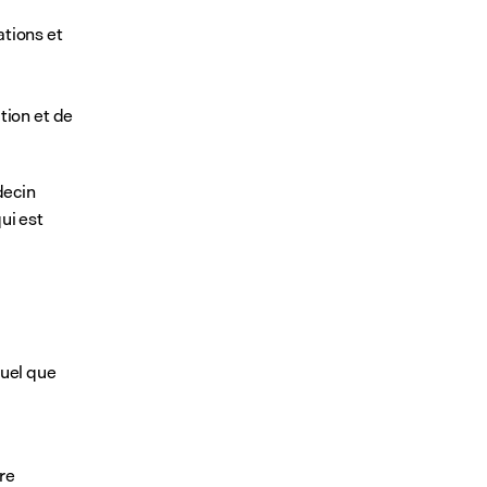
tions et 
ion et de 
ecin 
i est 
uel que 
e 