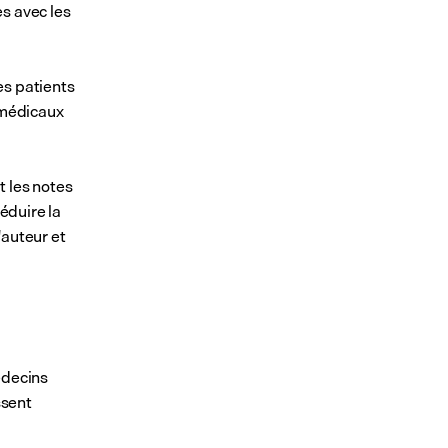
s avec les 
s patients 
 médicaux 
 les notes 
éduire la 
auteur et 
decins 
sent 