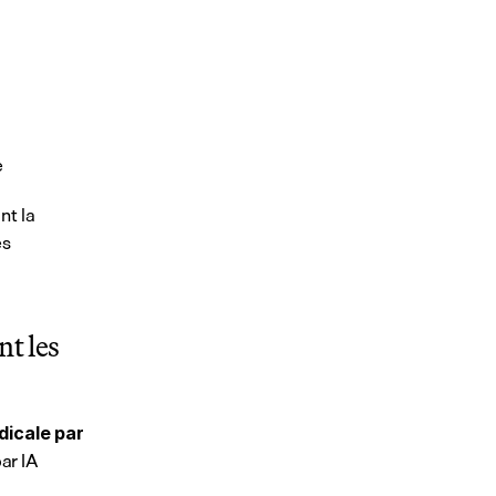
e
t la 
s 
t les 
icale par 
r IA 