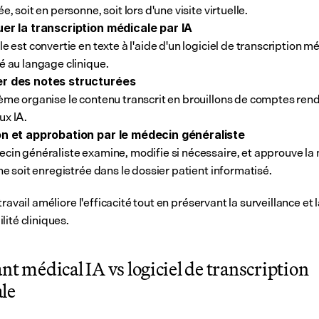
e, soit en personne, soit lors d'une visite virtuelle.
uer la transcription médicale par IA
e est convertie en texte à l'aide d'un logiciel de transcription mé
é au langage clinique.
r des notes structurées
ème organise le contenu transcrit en brouillons de comptes rend
x IA.
on et approbation par le médecin généraliste
cin généraliste examine, modifie si nécessaire, et approuve la 
 ne soit enregistrée dans le dossier patient informatisé.
travail améliore l'efficacité tout en préservant la surveillance et l
lité cliniques.
nt médical IA vs logiciel de transcription 
le