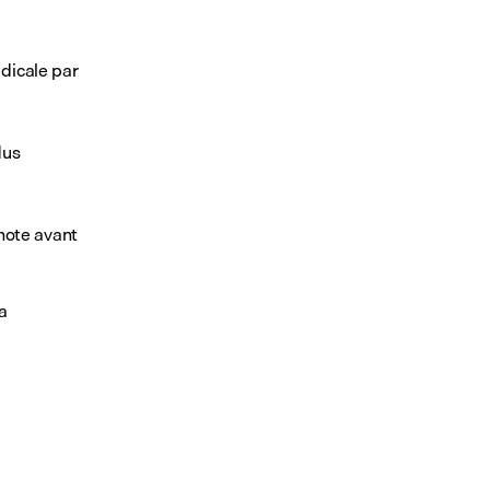
dicale par 
us 
note avant 
a 