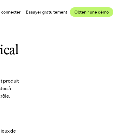
 connecter
Essayer gratuitement
Obtenir une démo
cal 
t produit 
tes à 
rôle.
ieux de 