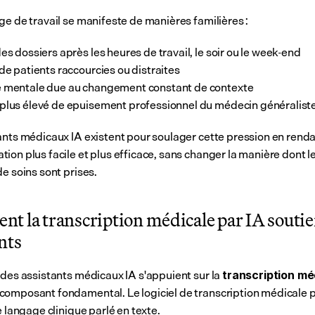
ge de travail se manifeste de manières familières :
des dossiers après les heures de travail, le soir ou le week-end
 de patients raccourcies ou distraites
 mentale due au changement constant de contexte
plus élevé de epuisement professionnel du médecin généralist
ants médicaux IA existent pour soulager cette pression en rendan
ion plus facile et plus efficace, sans changer la manière dont le
e soins sont prises.
 la transcription médicale par IA soutien
nts
 des assistants médicaux IA s'appuient sur la 
transcription méd
omposant fondamental. Le logiciel de transcription médicale pa
e langage clinique parlé en texte.