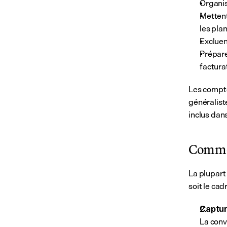
Organis
Mettent
les pla
Excluen
Prépare
factura
Les compte
généraliste
inclus dan
Commen
La plupart 
soit le cad
Captur
La conv