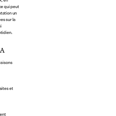
, en 
ce qui peut 
tation un 
s sur la 
 
otidien.
IA
aisons 
ites et 
ent 