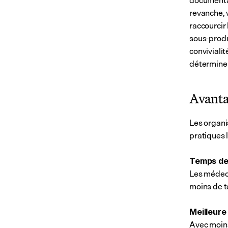
documentat
revanche, v
raccourcir 
sous-produi
convivialit
détermine s
Avantag
Les organi
pratiques l
Temps de
Les médeci
moins de t
Meilleure
Avec moins