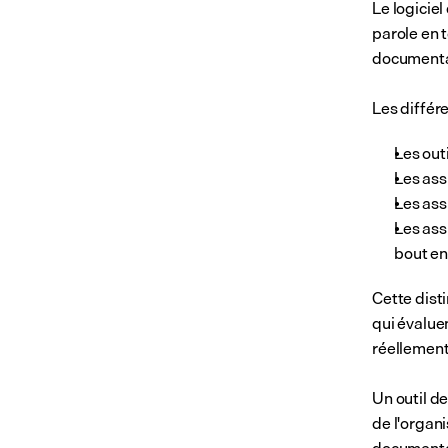
Le logiciel
parole en t
documentat
Les différe
Les out
Les ass
Les ass
Les ass
bout en
Cette dist
qui évaluen
réellement
Un outil d
de l'organi