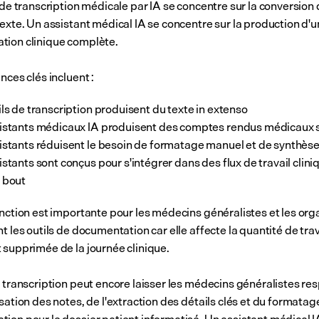
 de transcription médicale par IA se concentre sur la conversion d
exte. Un assistant médical IA se concentre sur la production d'u
ion clinique complète.
nces clés incluent :
ils de transcription produisent du texte in extenso
istants médicaux IA produisent des comptes rendus médicaux 
istants réduisent le besoin de formatage manuel et de synthès
istants sont conçus pour s'intégrer dans des flux de travail clini
 bout
inction est importante pour les médecins généralistes et les orga
t les outils de documentation car elle affecte la quantité de trava
 supprimée de la journée clinique. 
e transcription peut encore laisser les médecins généralistes re
sation des notes, de l'extraction des détails clés et du formatage