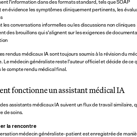
ent l'information dans des formats standard, tels que SOAP
 en évidence les symptômes cliniquement pertinents, les évalua
ns
t les conversations informelles ou les discussions non cliniques
nt des brouillons qui s'alignent sur les exigences de documentat
tion
s rendus médicaux IA sont toujours soumis à la révision du méd
. Le médecin généraliste reste l'auteur officiel et décide de ce qu
s le compte rendu médical final.
t fonctionne un assistant médical IA
des assistants médicaux IA suivent un flux de travail similaire, q
re de soins.
er la rencontre
ersation médecin généraliste–patient est enregistrée de manièr