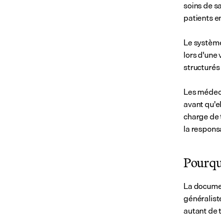
soins de s
patients en 
Le système
lors d'une
structurés
Les médeci
avant qu'el
charge de 
la respons
Pourquo
La docume
généralist
autant de 