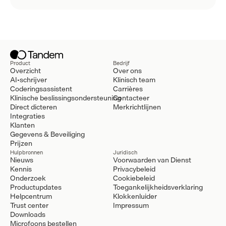
Product
Bedrijf
Overzicht
Over ons
AI-schrijver
Klinisch team
Coderingsassistent
Carrières
Klinische beslissingsondersteuning
Contacteer
Direct dicteren
Merkrichtlijnen
Integraties
Klanten
Gegevens & Beveiliging
Prijzen
Hulpbronnen
Juridisch
Nieuws
Voorwaarden van Dienst
Kennis
Privacybeleid
Onderzoek
Cookiebeleid
Productupdates
Toegankelijkheidsverklaring
Helpcentrum
Klokkenluider
Trust center
Impressum
Downloads
Microfoons bestellen