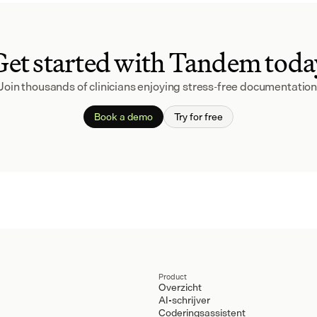
Get started with Tandem toda
Join thousands of clinicians enjoying stress-free documentation
Book a demo
Try for free
Product
Overzicht
AI-schrijver
Coderingsassistent