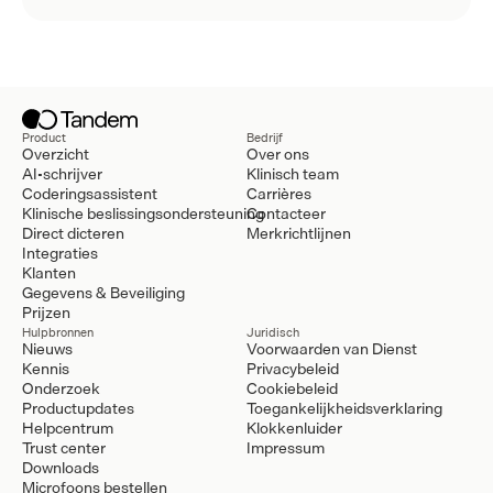
Product
Bedrijf
Overzicht
Over ons
AI-schrijver
Klinisch team
Coderingsassistent
Carrières
Klinische beslissingsondersteuning
Contacteer
Direct dicteren
Merkrichtlijnen
Integraties
Klanten
Gegevens & Beveiliging
Prijzen
Hulpbronnen
Juridisch
Nieuws
Voorwaarden van Dienst
Kennis
Privacybeleid
Onderzoek
Cookiebeleid
Productupdates
Toegankelijkheidsverklaring
Helpcentrum
Klokkenluider
Trust center
Impressum
Downloads
Microfoons bestellen