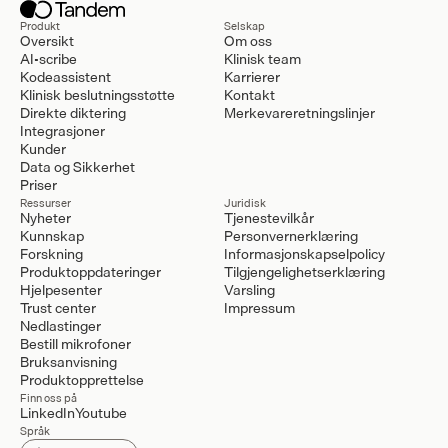
Produkt
Selskap
Oversikt
Om oss
AI-scribe
Klinisk team
Kodeassistent
Karrierer
Klinisk beslutningsstøtte
Kontakt
Direkte diktering
Merkevareretningslinjer
Integrasjoner
Kunder
Data og Sikkerhet
Priser
Ressurser
Juridisk
Nyheter
Tjenestevilkår
Kunnskap
Personvernerklæring
Forskning
Informasjonskapselpolicy
Produktoppdateringer
Tilgjengelighetserklæring
Hjelpesenter
Varsling
Trust center
Impressum
Nedlastinger
Bestill mikrofoner
Bruksanvisning
Produktopprettelse
Finn oss på
LinkedIn
Youtube
Språk
Select Language