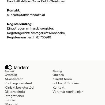
Geschäftsführer Oscar Boldt-Christmas
Kontakt:
support@tandemhealth.ai
Registereintrag:
Eingetragen im Handelsregister.
Registergericht: Amtsgericht Mannheim
Registernummer: HRB 755916
Produkt
Företag
Översikt
Om oss
AI-assistent
Kliniskt team
Kodningsassistent
Jobba på Tandem
Kliniskt beslutsstöd
Kontakt
Diktera direkt
Varumärkesriktlinjer
Integrationer
Kunder
Säkerhet