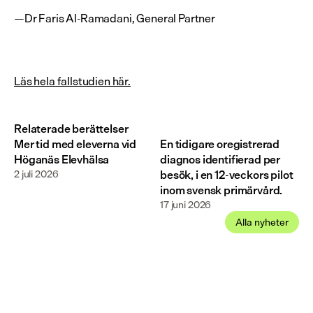
—Dr Faris Al-Ramadani, General Partner
Läs hela fallstudien här.
Relaterade berättelser
Mer tid med eleverna vid
En tidigare oregistrerad
Höganäs Elevhälsa
diagnos identifierad per
2 juli 2026
besök, i en 12-veckors pilot
inom svensk primärvård.
17 juni 2026
Alla nyheter