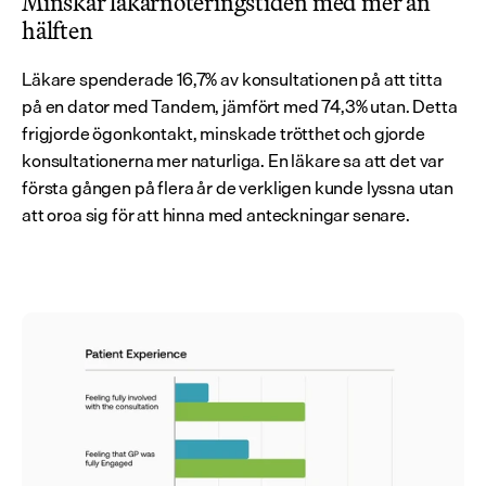
Minskar läkarnoteringstiden med mer än 
hälften
Läkare spenderade 16,7% av konsultationen på att titta 
på en dator med Tandem, jämfört med 74,3% utan. Detta 
frigjorde ögonkontakt, minskade trötthet och gjorde 
konsultationerna mer naturliga. En läkare sa att det var 
första gången på flera år de verkligen kunde lyssna utan 
att oroa sig för att hinna med anteckningar senare.