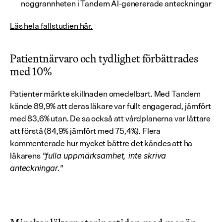
noggrannheten i Tandem AI-genererade anteckningar
Läs hela fallstudien här.
Patientnärvaro och tydlighet förbättrades 
med 10%
Patienter märkte skillnaden omedelbart. Med Tandem 
kände 89,9% att deras läkare var fullt engagerad, jämfört 
med 83,6% utan. De sa också att vårdplanerna var lättare 
att förstå (84,9% jämfört med 75,4%). Flera 
kommenterade hur mycket bättre det kändes att ha 
läkarens 
"fulla uppmärksamhet, inte skriva 
anteckningar."