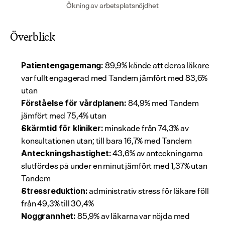
Ökning av arbetsplatsnöjdhet
Överblick
 89,9% kände att deras läkare 
Patientengagemang:
var fullt engagerad med Tandem jämfört med 83,6% 
utan
 84,9% med Tandem 
Förståelse för vårdplanen:
jämfört med 75,4% utan
 minskade från 74,3% av 
Skärmtid för kliniker:
konsultationen utan; till bara 16,7% med Tandem
 43,6% av anteckningarna 
Anteckningshastighet:
slutfördes på under en minut jämfört med 1,37% utan 
Tandem
 administrativ stress för läkare föll 
Stressreduktion:
från 49,3% till 30,4%
 85,9% av läkarna var nöjda med 
Noggrannhet: