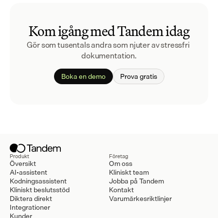
Kom igång med Tandem idag
Gör som tusentals andra som njuter av stressfri 
dokumentation.
Boka en demo
Prova gratis
Produkt
Företag
Översikt
Om oss
AI-assistent
Kliniskt team
Kodningsassistent
Jobba på Tandem
Kliniskt beslutsstöd
Kontakt
Diktera direkt
Varumärkesriktlinjer
Integrationer
Kunder