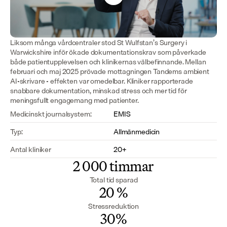
Liksom många vårdcentraler stod St Wulfstan’s Surgery i 
Warwickshire inför ökade dokumentationskrav som påverkade 
både patientupplevelsen och klinikernas välbefinnande. Mellan 
februari och maj 2025 prövade mottagningen Tandems ambient 
AI-skrivare - effekten var omedelbar. Kliniker rapporterade 
snabbare dokumentation, minskad stress och mer tid för 
meningsfullt engagemang med patienter.
Medicinskt journalsystem:
EMIS
Typ:
Allmänmedicin
Antal kliniker
20+
2 000 timmar
Total tid sparad
20 %
Stressreduktion
30%