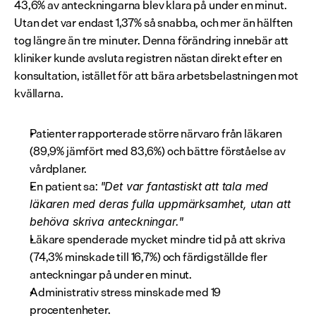
43,6% av anteckningarna blev klara på under en minut. 
Utan det var endast 1,37% så snabba, och mer än hälften 
tog längre än tre minuter. Denna förändring innebär att 
kliniker kunde avsluta registren nästan direkt efter en 
konsultation, istället för att bära arbetsbelastningen mot 
kvällarna.
Patienter rapporterade större närvaro från läkaren 
(89,9% jämfört med 83,6%) och bättre förståelse av 
vårdplaner.
En patient sa: 
"Det var fantastiskt att tala med 
läkaren med deras fulla uppmärksamhet, utan att 
behöva skriva anteckningar."
Läkare spenderade mycket mindre tid på att skriva 
(74,3% minskade till 16,7%) och färdigställde fler 
anteckningar på under en minut.
Administrativ stress minskade med 19 
procentenheter.